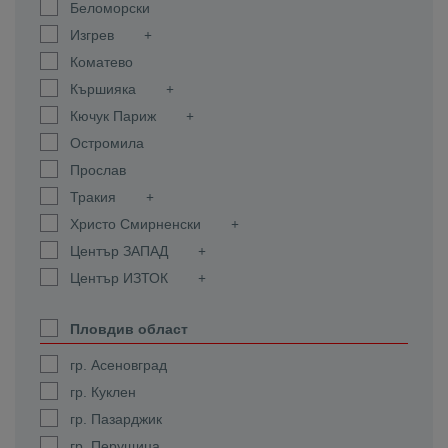
Беломорски
Изгрев
Коматево
Кършияка
Кючук Париж
Остромила
Прослав
Тракия
Христо Смирненски
Център ЗАПАД
Център ИЗТОК
Пловдив област
гр. Асеновград
гр. Куклен
гр. Пазарджик
гр. Перущица