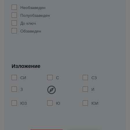
Необзаведен
Полуобзаведен
До ключ
Обзаведен
Изложение
СИ
С
СЗ
З
И
ЮЗ
Ю
ЮИ