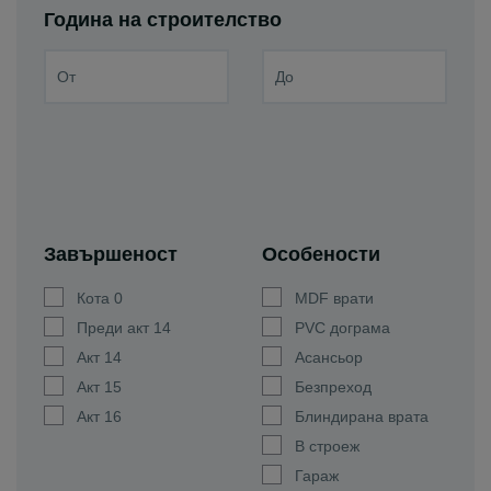
Година на строителство
Завършеност
Особености
Кота 0
MDF врати
Преди акт 14
PVC дограма
Акт 14
Асансьор
Акт 15
Безпреход
Акт 16
Блиндирана врата
В строеж
Гараж