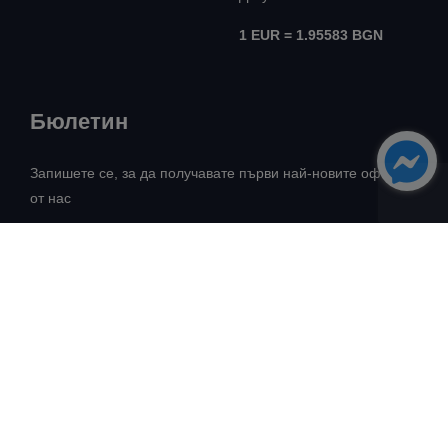
1 EUR = 1.95583 BGN
Бюлетин
Запишете се, за да получавате първи най-новите оферти
от нас
Всички права запазени! ©
Авангард Риъл Естейт
2026