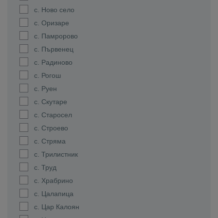
с. Ново село
с. Оризаре
с. Памророво
с. Първенец
с. Радиново
с. Рогош
с. Руен
с. Скутаре
с. Старосел
с. Строево
с. Стряма
с. Трилистник
с. Труд
с. Храбрино
с. Цалапица
с. Цар Калоян