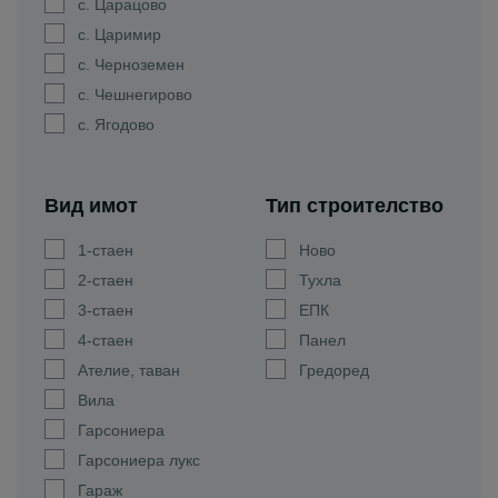
с. Царацово
с. Царимир
с. Черноземен
с. Чешнегирово
с. Ягодово
Вид имот
Тип строителство
1-стаен
Ново
2-стаен
Тухла
3-стаен
ЕПК
4-стаен
Панел
Ателие, таван
Гредоред
Вила
Гарсониера
Гарсониера лукс
Гараж