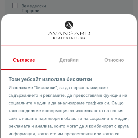
Земеделски
Парцели
Жилищно
строителство
Търговско
строителство
Реф. номер
Съгласие
Детайли
Относно
Този уебсайт използва бисквитки
Използваме "бисквитки", за да персонализираме
2
Квадратура (m
)
съдържанието и рекламите, да предоставяме функции на
социалните медии и да анализираме трафика си. Също
така споделяме информация за използването на нашия
сайт с нашите партньори в областта на социалните медии,
рекламата и анализа, които могат да я комбинират с друга
Цена
информация, която сте им предоставили или която са