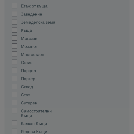
Етаж от къща
Заведение
Земеделска земя
Къща
Магазин
Мезонет
Многостаен
Офис
Парцел
Партер
Склад
Стая
Сутерен
Самостоятелни
Къщи
Калкан Къщи
Редови Къщи