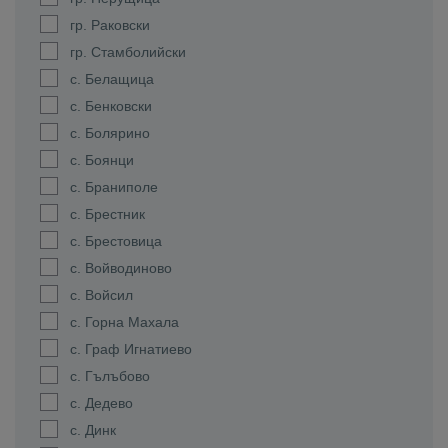
гр. Раковски
гр. Стамболийски
с. Белащица
с. Бенковски
с. Болярино
с. Боянци
с. Браниполе
с. Брестник
с. Брестовица
с. Войводиново
с. Войсил
с. Горна Махала
с. Граф Игнатиево
с. Гълъбово
с. Дедево
с. Динк