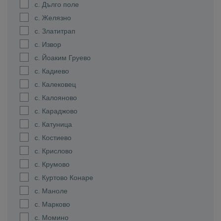
с. Дълго поле
с. Желязно
с. Златитрап
с. Извор
с. Йоаким Груево
с. Кадиево
с. Калековец
с. Калояново
с. Караджово
с. Катуница
с. Костиево
с. Крислово
с. Крумово
с. Куртово Конаре
с. Маноле
с. Марково
с. Момино