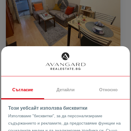
134699 € /
2323 €
2
142300 €
/m
263448.35 лв /
4543.39 лв
278314.61
2
лв
/m
ДВУСТАЕН ОБЗАВЕДЕН! МАРАША!
Съгласие
Детайли
Относно
гр. Пловдив
Център ЗАПАД
Мараша
Този уебсайт използва бисквитки
Използваме "бисквитки", за да персонализираме
23676
съдържанието и рекламите, да предоставяме функции на
2-стаен
Реф #
социалните медии и да анализираме трафика си. Също