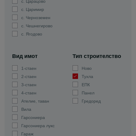
с. Царацово
с. Царимир
с. Черноземен
с. Чешнегирово
с. Ягодово
Вид имот
Тип строителство
1-стаен
Ново
2-стаен
Тухла
3-стаен
ЕПК
4-стаен
Панел
Ателие, таван
Гредоред
Вила
Гарсониера
Гарсониера лукс
Гараж