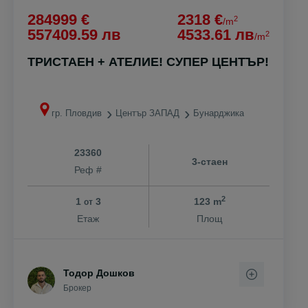
284999 €
2318 €
2
/m
557409.59 лв
4533.61 лв
2
/m
ТРИСТАЕН + АТЕЛИЕ! СУПЕР ЦЕНТЪР!
гр. Пловдив
Център ЗАПАД
Бунарджика
23360
3-стаен
Реф #
2
1
3
123 m
от
Етаж
Площ
Тодор Дошков
Брокер