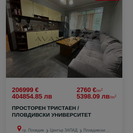
206999 €
2760 €
2
/m
404854.85 лв
5398.09 лв
2
/m
ПРОСТОРЕН ТРИСТАЕН /
ПЛОВДИВСКИ УНИВЕРСИТЕТ
гр. Пловдив
Център ЗАПАД
Пловдивски университет