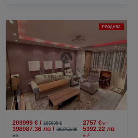
ПРОДАВА
203999 € /
2757 €
2
195699 €
/m
398987.36 лв /
5392.22 лв
382753.98
2
лв
/m