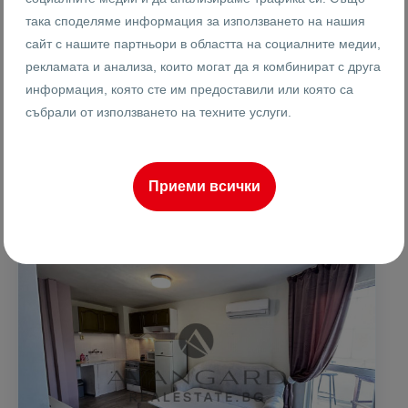
така споделяме информация за използването на нашия
2
4
6
58 m
от
сайт с нашите партньори в областта на социалните медии,
Етаж
Площ
рекламата и анализа, които могат да я комбинират с друга
информация, която сте им предоставили или която са
събрали от използването на техните услуги.
Тодор Дошков
Брокер
Приеми всички
ПРОДАВА