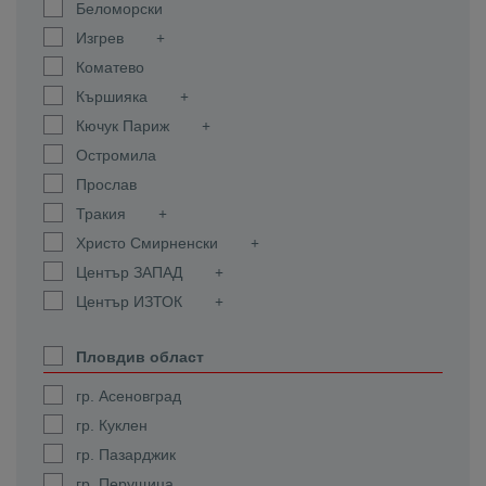
Беломорски
Изгрев
Коматево
Кършияка
Кючук Париж
Остромила
Прослав
Тракия
Христо Смирненски
Център ЗАПАД
Център ИЗТОК
Пловдив област
гр. Асеновград
гр. Куклен
гр. Пазарджик
гр. Перущица