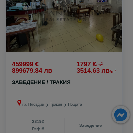
459999 €
1797 €
2
/m
899679.84 лв
3514.63 лв
2
/m
ЗАВЕДЕНИЕ / ТРАКИЯ
гр. Пловдив
Тракия
Пощата
23192
Заведение
Реф #