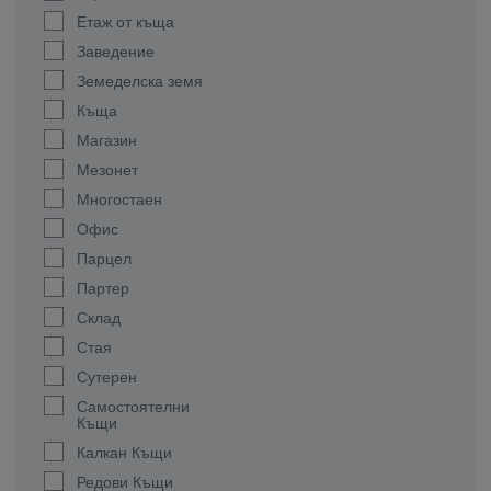
Етаж от къща
Заведение
Земеделска земя
Къща
Магазин
Мезонет
Многостаен
Офис
Парцел
Партер
Склад
Стая
Сутерен
Самостоятелни
Къщи
Калкан Къщи
Редови Къщи