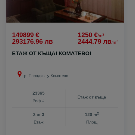
149899 €
1250 €
2
/m
293176.96 лв
2444.79 лв
2
/m
ЕТАЖ ОТ КЪЩА! КОМАТЕВО!
гр. Пловдив
Коматево
23365
Етаж от къща
Реф #
2
2
3
120 m
от
Етаж
Площ