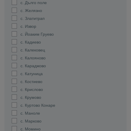
с. Дълго поле
с. Желязно
с. Златитрап
с. Извор
с. Йоаким Груево
с. Кадиево
с. Калековец
с. Калояново
с. Караджово
с. Катуница
с. Костиево
с. Крислово
с. Крумово
с. Куртово Конаре
с. Маноле
с. Марково
с. Момино