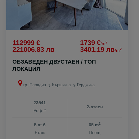
112999 €
1739 €
2
/m
221006.83 лв
3401.19 лв
2
/m
ОБЗАВЕДЕН ДВУСТАЕН / ТОП
ЛОКАЦИЯ
гр. Пловдив
Кършияка
Герджика
23541
2-стаен
Реф #
2
5
6
65 m
от
Етаж
Площ