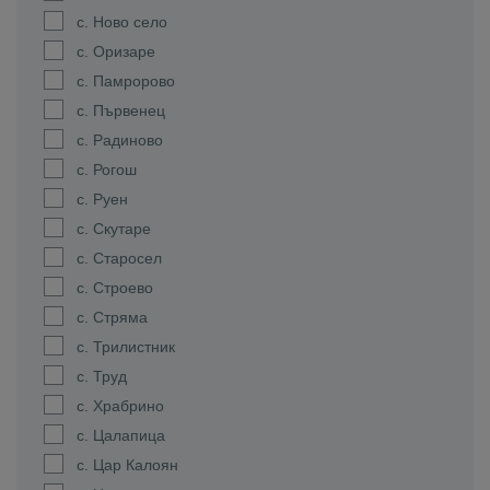
с. Ново село
с. Оризаре
с. Памророво
с. Първенец
с. Радиново
с. Рогош
с. Руен
с. Скутаре
с. Старосел
с. Строево
с. Стряма
с. Трилистник
с. Труд
с. Храбрино
с. Цалапица
с. Цар Калоян