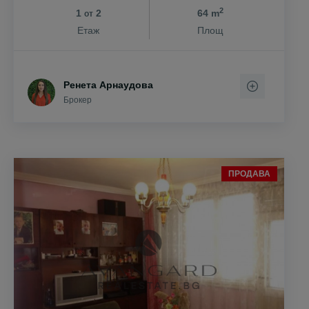
2
1
2
64 m
от
Етаж
Площ
Ренета Арнаудова
Брокер
ПРОДАВА