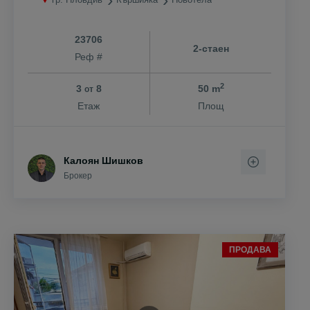
23706
2-стаен
Реф #
2
3
8
50 m
от
Етаж
Площ
Калоян Шишков
Брокер
ПРОДАВА