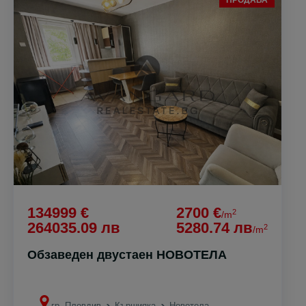
ПРОДАВА
134999 €
2700 €
2
/m
264035.09 лв
5280.74 лв
2
/m
Обзаведен двустаен НОВОТЕЛА
гр. Пловдив
Кършияка
Новотела