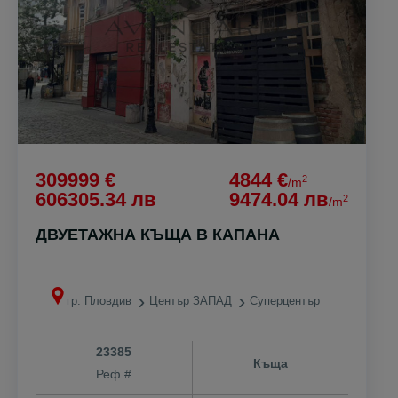
309999 €
4844 €
2
/m
606305.34 лв
9474.04 лв
2
/m
ДВУЕТАЖНА КЪЩА В КАПАНА
гр. Пловдив
Център ЗАПАД
Суперцентър
23385
Къща
Реф #