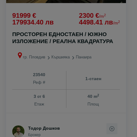
91999 €
2300 €
2
/m
179934.40 лв
4498.41 лв
2
/m
ПРОСТОРЕН ЕДНОСТАЕН / ЮЖНО
ИЗЛОЖЕНИЕ / РЕАЛНА КВАДРАТУРА
гр. Пловдив
Кършияка
Панаира
23540
1-стаен
Реф #
2
3
6
40 m
от
Етаж
Площ
Тодор Дошков
Брокер