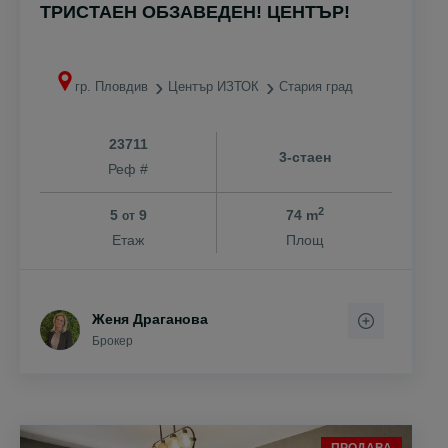
ТРИСТАЕН ОБЗАВЕДЕН! ЦЕНТЪР!
гр. Пловдив
Център ИЗТОК
Стария град
23711
3-стаен
Реф #
2
5
9
74 m
от
Етаж
Площ
Женя Драганова
Брокер