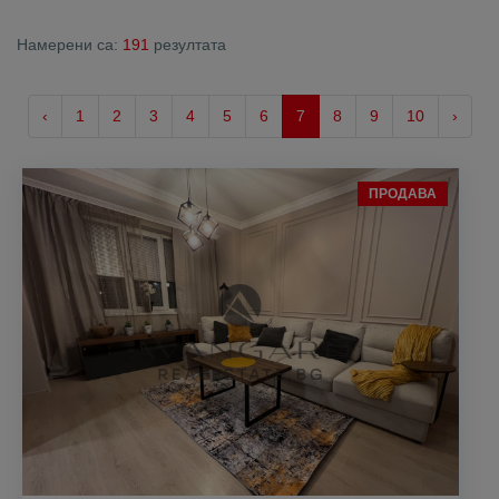
Намерени са:
191
резултата
‹
1
2
3
4
5
6
7
8
9
10
›
ПРОДАВА