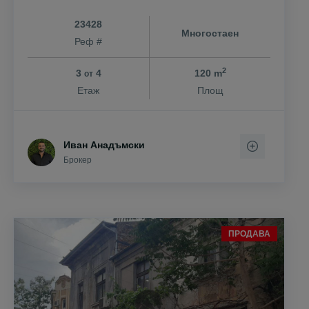
23428
Многостаен
Реф #
2
3
4
120 m
от
Етаж
Площ
Иван Анадъмски
Брокер
ПРОДАВА