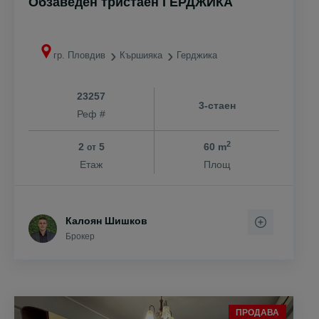
Обзаведен тристаен ГЕРДЖИКА
гр. Пловдив
Кършияка
Герджика
23257
3-стаен
Реф #
2
2
5
60 m
от
Етаж
Площ
Калоян Шишков
Брокер
ПРОДАВА