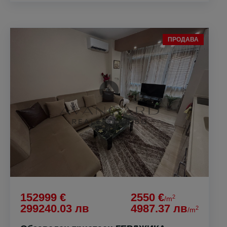
ПРОДАВА
152999 €
2550 €
2
/m
299240.03 лв
4987.37 лв
2
/m