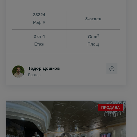
23224
3-стаен
Реф #
2
2
4
75 m
от
Етаж
Площ
Тодор Дошков
Брокер
ПРОДАВА