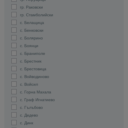
гр. Раковски
гр. Стамболийски
с. Белащица
с. Бенковски
с. Болярино
с. Боянци
с. Браниполе
с. Брестник
с. Брестовица
с. Войводиново
с. Войсил
с. Горна Махала
с. Граф Игнатиево
с. Гълъбово
с. Дедево
с. Динк