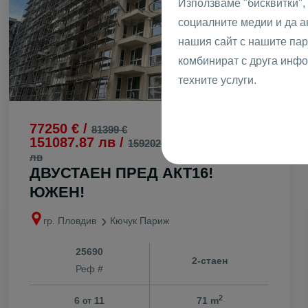
Използваме "бисквитки",
социалните медии и да 
нашия сайт с нашите пар
комбинират с друга инфо
техните услуги.
77250 € /
1089 €
2
81399 €
/m
151087.87 лв /
2129.90 лв
159202.61
2
лв
/m
ДВУСТАЕН ПРЕД АКТ16!
ЮЖЕН!
гр. Пловдив
Кючук Париж
25690
2-стаен
Реф #
2
6
11
71 m
от