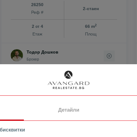
26250
н
2-стаен
Реф #
2
2
4
66 m
от
ен
Етаж
Площ
ово
Тодор Дошков
Брокер
ПРОДАВА
Детайли
 бисквитки