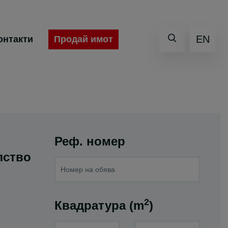
EN
Продай имот
онтакти
Реф. номер
лство
2
Квадратура (m
)