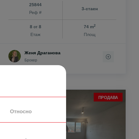
25844
3-стаен
Реф #
2
8
8
74 m
от
Етаж
Площ
Женя Драганова
Брокер
ПРОДАВА
Относно