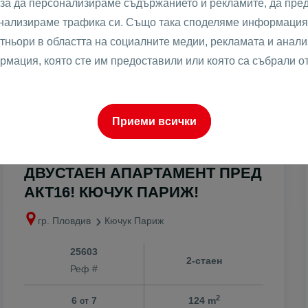
 за да персонализираме съдържанието и рекламите, да пре
анализираме трафика си. Също така споделяме информация 
тньори в областта на социалните медии, рекламата и анализ
рмация, която сте им предоставили или която са събрали о
Приеми всички
152999 € /
1234 €
2
172499 €
/m
299240.03 лв /
2413.49 лв
337378.72
2
лв
/m
ДВУСТАЕН АПАРТАМЕНТ ПРЕД
АКТ16! КЮЧУК ПАРИЖ!
гр. Пловдив
Кючук Париж
25603
2-стаен
Реф #
2
6
7
124 m
от