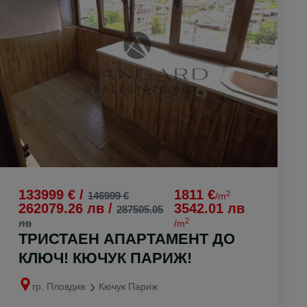
133999 € /
1811 €
2
146999 €
/m
262079.26 лв /
3542.01 лв
287505.05
2
лв
/m
ТРИСТАЕН АПАРТАМЕНТ ДО
КЛЮЧ! КЮЧУК ПАРИЖ!
гр. Пловдив
Кючук Париж