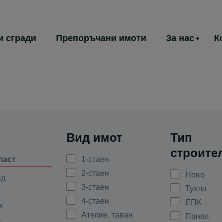
и сгради
Препоръчани имоти
За нас
К
Вид имот
Тип
строите
ласт
1-стаен
2-стаен
Ново
ад
3-стаен
Тухла
4-стаен
ЕПК
к
Ателие, таван
Панел
а