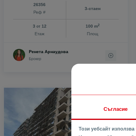
26356
с. Цар Калоя
3-стаен
Реф #
с. Царацово
с. Царимир
2
3
12
100 m
от
с. Чернозем
Етаж
Площ
с. Чешнегир
с. Ягодово
Ренета Арнаудова
Брокер
ПРОДАВА
Съгласие
Този уебсайт използва