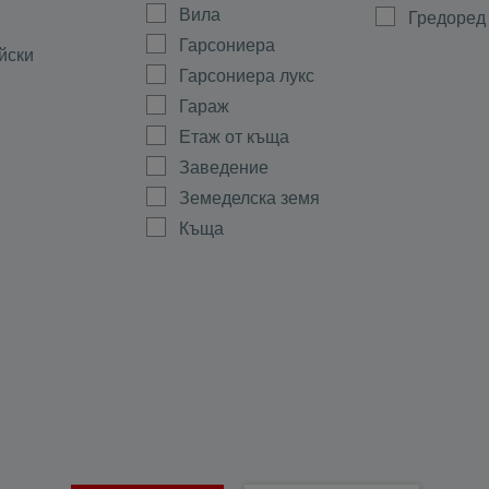
Вила
Гредоред
Гарсониера
йски
Гарсониера лукс
Гараж
Етаж от къща
Заведение
Земеделска земя
Къща
Магазин
а
Мезонет
ово
Многостаен
Офис
ала
Парцел
тиево
Партер
Склад
Стая