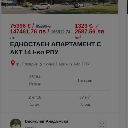
75396 € /
1323 €
2
85290 €
/m
147461.76 лв /
2587.56 лв
166812.74
2
лв
/m
ЕДНОСТАЕН АПАРТАМЕНТ С
АКТ 14 I-во РПУ
гр. Пловдив
Кючук Париж
I-во РПУ
25194
1-стаен
Реф #
2
2
10
57 m
от
Етаж
Площ
Васислав Анадъмски