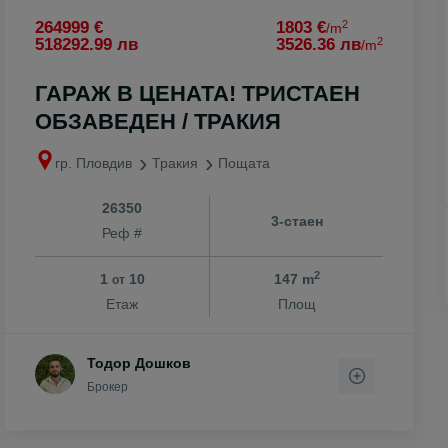
2
264999 €
1803 €
/m
2
518292.99 лв
3526.36 лв
/m
ГАРАЖ В ЦЕНАТА! ТРИСТАЕН
ОБЗАВЕДЕН / ТРАКИЯ
гр. Пловдив
Тракия
Пощата
26350
3-стаен
Реф #
2
1
10
147 m
от
Етаж
Площ
Тодор Дошков
Брокер