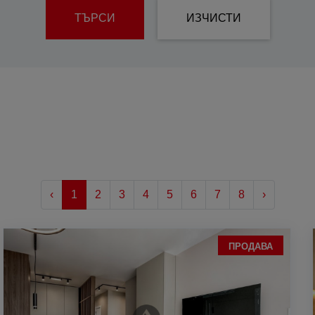
Сутерен
е
ТЪРСИ
ИЗЧИСТИ
Самостоятелни
Къщи
Калкан Къщи
Редови Къщи
уево
Земеделски
Парцели
Жилищно
строителство
Търговско
строителство
‹
1
2
3
4
5
6
7
8
›
ПРОДАВА
онаре