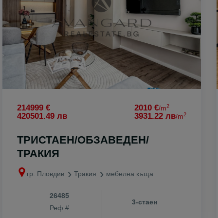
о
2
214999 €
2010 €
/m
2
420501.49 лв
3931.22 лв
/m
ТРИСТАЕН/ОБЗАВЕДЕН/
ТРАКИЯ
гр. Пловдив
Тракия
мебелна къща
к
26485
3-стаен
Реф #