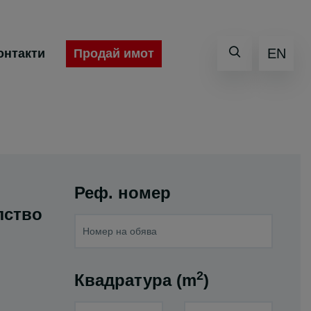
EN
Продай имот
онтакти
Реф. номер
лство
2
Квадратура (m
)