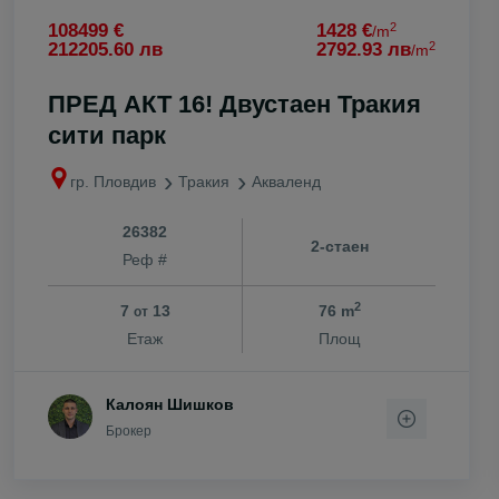
2
108499 €
1428 €
/m
2
212205.60 лв
2792.93 лв
/m
ПРЕД АКТ 16! Двустаен Тракия
сити парк
гр. Пловдив
Тракия
Акваленд
26382
2-стаен
Реф #
2
7
13
76 m
от
Етаж
Площ
Калоян Шишков
Брокер