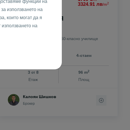
доставяме функции на
2
319189.50 лв
3324.91 лв
/m
за използването на
Тристаен ТРАКИЯ
а, които могат да я
т използването на
гр. Пловдив
Тракия
60-класно училище
26416
4-стаен
Реф #
2
3
8
96 m
от
Етаж
Площ
Калоян Шишков
Брокер