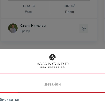
н
2
11
13
107 m
от
Етаж
Площ
ен
Стоян Николов
ово
Брокер
ПРОДАВА
Детайли
 бисквитки