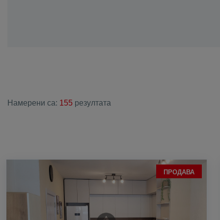
с. Дълго пол
с. Желязно
с. Златитрап
с. Извор
с. Йоаким Гр
с. Кадиево
с. Калековец
Намерени са:
155
резултата
с. Калояново
с. Караджово
с. Катуница
с. Костиево
с. Крислово
ПРОДАВА
с. Крумово
с. Куртово К
с. Маноле
с. Марково