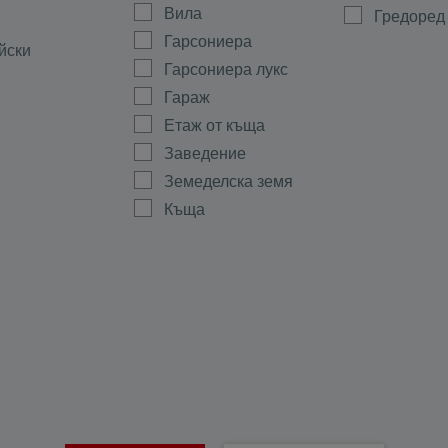
Вила
Гредоред
Гарсониера
йски
Гарсониера лукс
Гараж
Етаж от къща
Заведение
Земеделска земя
Къща
Магазин
а
Мезонет
ово
Многостаен
Офис
ала
Парцел
тиево
Партер
Склад
Стая