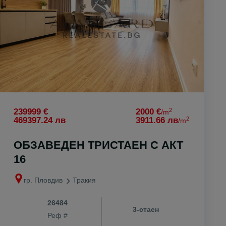
2
239999 €
2000 €
/m
2
469397.24 лв
3911.66 лв
/m
ОБЗАВЕДЕН ТРИСТАЕН С АКТ
16
гр. Пловдив
Тракия
26484
3-стаен
Реф #