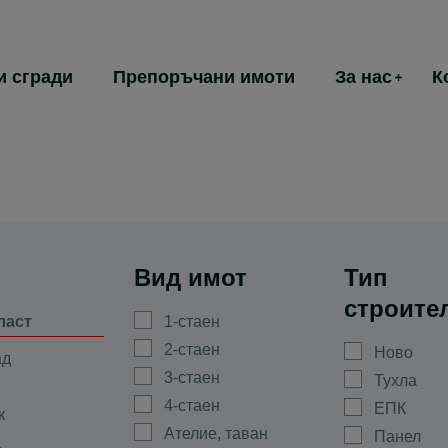
и сгради
Препоръчани имоти
За нас
К
Вид имот
Тип
строите
ласт
1-стаен
2-стаен
Ново
ад
3-стаен
Тухла
4-стаен
ЕПК
к
Ателие, таван
Панел
а