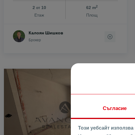
с. Цар Калоя
2
2
10
62 m
от
Етаж
Площ
с. Царацово
с. Царимир
с. Чернозем
Калоян Шишков
Брокер
с. Чешнегир
с. Ягодово
ПРОДАВА
Съгласие
Този уебсайт използва