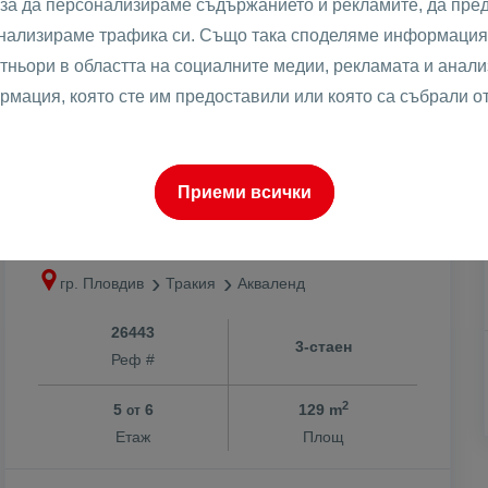
 за да персонализираме съдържанието и рекламите, да пре
анализираме трафика си. Също така споделяме информация 
тньори в областта на социалните медии, рекламата и анализ
рмация, която сте им предоставили или която са събрали о
2
265199 €
2056 €
/m
2
518684.16 лв
4021.19 лв
/m
Приеми всички
ЛУКСОЗЕН ТРИСТАЕН С
ПОДЗЕМНО ПАРКОМЯСТО В
ЦЕНАТА !!! ТРАКИЯ /
гр. Пловдив
Тракия
Акваленд
АКВАЛЕНД !!!
26443
3-стаен
Реф #
2
5
6
129 m
от
Етаж
Площ