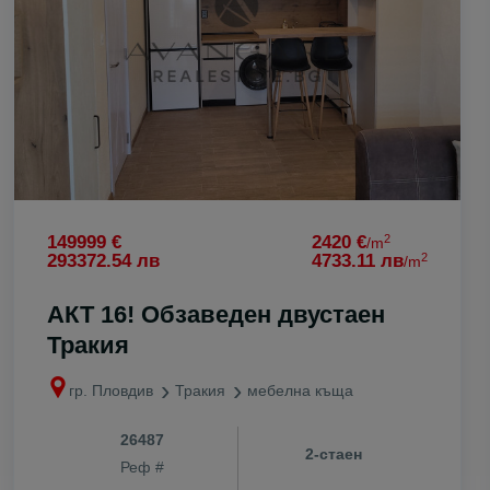
с. Момино
с. Ново село
с. Оризаре
с. Памроров
с. Първенец
с. Радиново
с. Рогош
с. Руен
2
149999 €
2420 €
/m
2
293372.54 лв
4733.11 лв
/m
с. Скутаре
с. Старосел
АКТ 16! Обзаведен двустаен
с. Строево
Тракия
с. Стряма
гр. Пловдив
Тракия
мебелна къща
с. Трилистни
с. Труд
26487
с. Храбрино
2-стаен
Реф #
с. Цалапица