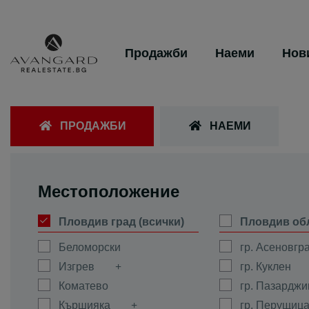
Продажби
Наеми
Нов
ПРОДАЖБИ
НАЕМИ
Местоположение
Пловдив град (всички)
Пловдив об
Беломорски
гр. Асеновгр
Изгрев
гр. Куклен
Коматево
гр. Пазарджи
Кършияка
гр. Перущиц