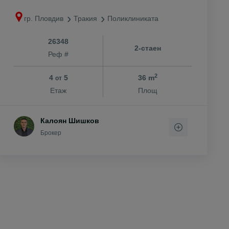
гр. Пловдив
Тракия
Поликлиниката
26348
2-стаен
Реф #
2
4
5
36 m
от
Етаж
Площ
Калоян Шишков
Брокер