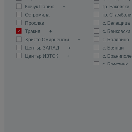
Кючук Париж
гр. Раковски
Остромила
гр. Стамболи
Прослав
с. Белащица
Тракия
с. Бенковски
Христо Смирненски
с. Болярино
Център ЗАПАД
с. Боянци
Център ИЗТОК
с. Браниполе
с. Брестник
с. Брестовиц
с. Войводин
с. Войсил
с. Горна Мах
с. Граф Игна
с. Гълъбово
с. Дедево
с. Динк