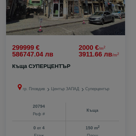
299999 €
2000 €
2
/m
586747.04 лв
3911.66 лв
2
/m
Къща СУПЕРЦЕНТЪР
гр. Пловдив
Център ЗАПАД
Суперцентър
20794
Къща
Реф #
2
0
4
150 m
от
Етаж
Площ