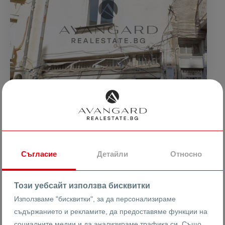
387498 €
2095 €
2
/m
757880.21 лв
4097.46 лв
2
/m
САМОСТОЯТЕЛНА КЪЩА / КАПАНА
Съгласие
Детайли
Относно
гр. Пловдив
Център ЗАПАД
Суперцентър
Този уебсайт използва бисквитки
Използваме "бисквитки", за да персонализираме
съдържанието и рекламите, да предоставяме функции на
24591
Къща
социалните медии и да анализираме трафика си. Също