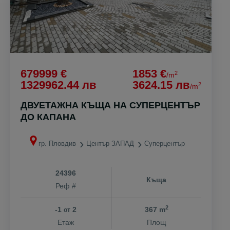
679999 €
1853 €
2
/m
1329962.44 лв
3624.15 лв
2
/m
ДВУЕТАЖНА КЪЩА НА СУПЕРЦЕНТЪР
ДО КАПАНА
гр. Пловдив
Център ЗАПАД
Суперцентър
24396
Къща
Реф #
2
-1
2
367 m
от
Етаж
Площ