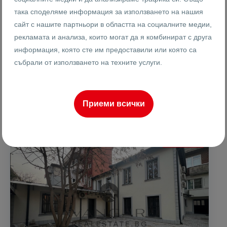
Реф #
така споделяме информация за използването на нашия
2
1
2
185 m
сайт с нашите партньори в областта на социалните медии,
от
Етаж
Площ
рекламата и анализа, които могат да я комбинират с друга
информация, която сте им предоставили или която са
събрали от използването на техните услуги.
Ренета Арнаудова
Брокер
Приеми всички
ПРОДАВА