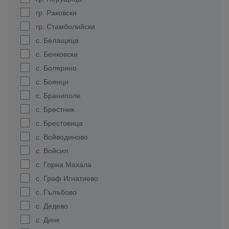
гр. Раковски
гр. Стамболийски
с. Белащица
с. Бенковски
с. Болярино
с. Боянци
с. Браниполе
с. Брестник
с. Брестовица
с. Войводиново
с. Войсил
с. Горна Махала
с. Граф Игнатиево
с. Гълъбово
с. Дедево
с. Динк