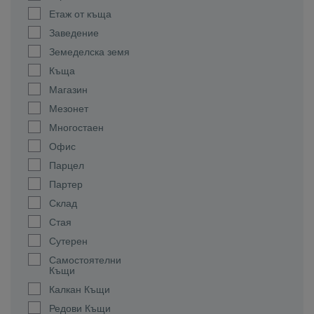
Етаж от къща
Заведение
Земеделска земя
Къща
Магазин
Мезонет
Многостаен
Офис
Парцел
Партер
Склад
Стая
Сутерен
Самостоятелни
Къщи
Калкан Къщи
Редови Къщи