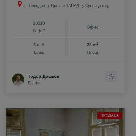
гр. Пловдив
Център ЗАПАД
Суперцентър
23110
Офис
Реф #
2
6
6
23 m
от
Етаж
Площ
Тодор Дошков
Брокер
ПРОДАВА