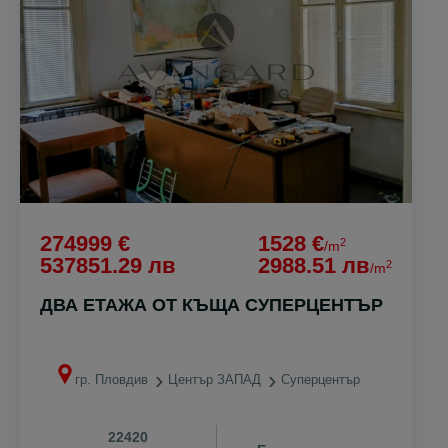
274999 €
1528 €
2
/m
537851.29 лв
2988.51 лв
2
/m
ДВА ЕТАЖА ОТ КЪЩА СУПЕРЦЕНТЪР
гр. Пловдив
Център ЗАПАД
Суперцентър
22420