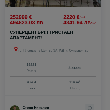
252999 €
2220 €
2
/m
494823.03 лв
4341.94 лв
2
/m
СУПЕРЦЕНТЪР!!! ТРИСТАЕН
АПАРТАМЕНТ!
гр. Пловдив
Център ЗАПАД
Суперцентър
19221
3-стаен
Реф #
2
4
4
114 m
от
Етаж
Площ
Стоян Николов