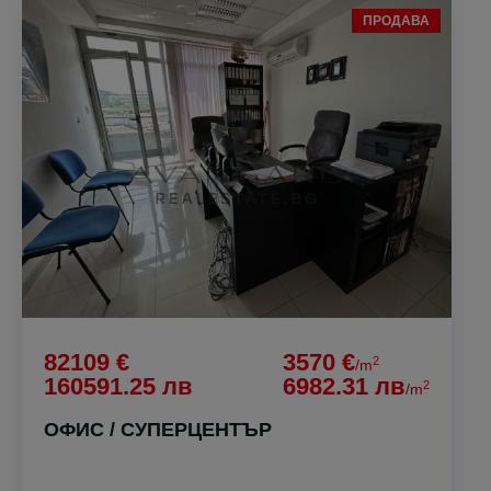
ПРОДАВА
82109 €
3570 €
2
/m
160591.25 лв
6982.31 лв
2
/m
ОФИС / СУПЕРЦЕНТЪР