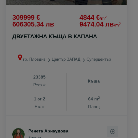
309999 €
4844 €
2
/m
606305.34 лв
9474.04 лв
2
/m
ДВУЕТАЖНА КЪЩА В КАПАНА
гр. Пловдив
Център ЗАПАД
Суперцентър
23385
Къща
Реф #
2
1
2
64 m
от
Етаж
Площ
Ренета Арнаудова
Брокер