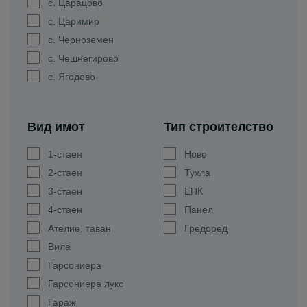
с. Царацово
с. Царимир
с. Черноземен
с. Чешнегирово
с. Ягодово
Вид имот
Тип строителство
1-стаен
Ново
2-стаен
Тухла
3-стаен
ЕПК
4-стаен
Панел
Ателие, таван
Гредоред
Вила
Гарсониера
Гарсониера лукс
Гараж