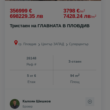
356999 €
3798 €
2
/m
698229.35 лв
7428.24 лв
2
/m
Тристаен на ГЛАВНАТА В ПЛОВДИВ
гр. Пловдив
Център ЗАПАД
Суперцентър
26148
3-стаен
Реф #
2
5
6
94 m
от
Етаж
Площ
Калоян Шишков
Брокер