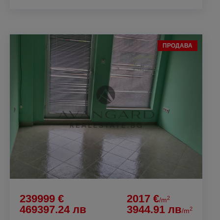
ПРОДАВА
239999 €
2017 €
2
/m
469397.24 лв
3944.91 лв
2
/m