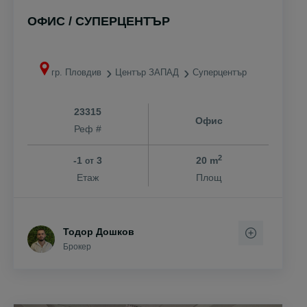
ОФИС / СУПЕРЦЕНТЪР
гр. Пловдив
Център ЗАПАД
Суперцентър
23315
Офис
Реф #
2
-1
3
20 m
от
Етаж
Площ
Тодор Дошков
Брокер