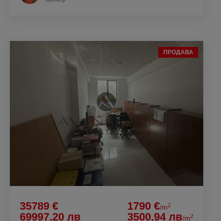
ПРОДАВА
35789 €
1790 €
2
/m
69997.20 лв
3500.94 лв
2
/m