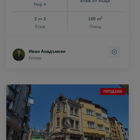
Етаж от къща
Реф #
2
2
3
180 m
от
Етаж
Площ
Иван Анадъмски
Брокер
ПРОДАВА