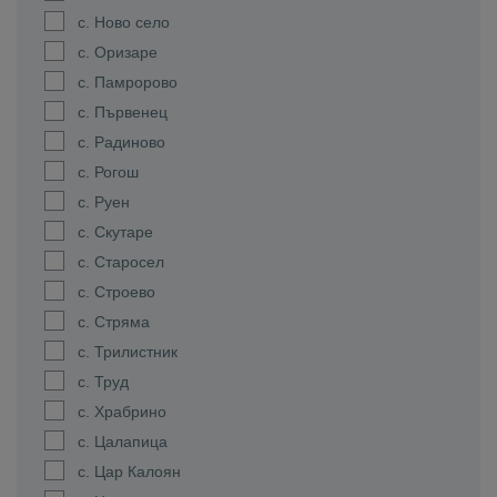
с. Ново село
с. Оризаре
с. Памророво
с. Първенец
с. Радиново
с. Рогош
с. Руен
с. Скутаре
с. Старосел
с. Строево
с. Стряма
с. Трилистник
с. Труд
с. Храбрино
с. Цалапица
с. Цар Калоян