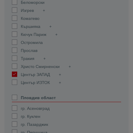
Беломорски
Изгрев
Коматево
Кършияка
Кючук Париж
Остромила
Прослав
Тракия
Христо Смирненски
Център ЗАПАД
Център ИЗТОК
Пловдив област
гр. Асеновград
гр. Куклен
гр. Пазарджик
гр. Перущица