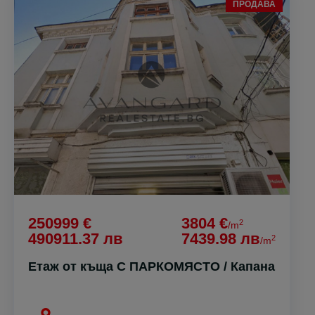
ПРОДАВА
250999 €
3804 €
2
/m
490911.37 лв
7439.98 лв
2
/m
Етаж от къща С ПАРКОМЯСТО / Капана