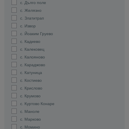
с. Дълго поле
с. Желязно
с. Златитрап
с. Извор
с. Йоаким Груево
с. Кадиево
с. Калековец
с. Калояново
с. Караджово
с. Катуница
с. Костиево
с. Крислово
с. Крумово
с. Куртово Конаре
с. Маноле
с. Марково
с. Момино