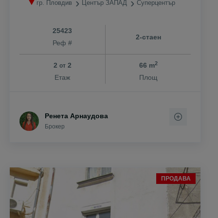
гр. Пловдив
Център ЗАПАД
Суперцентър
25423
2-стаен
Реф #
2
2
2
66 m
от
Етаж
Площ
Ренета Арнаудова
Брокер
ПРОДАВА