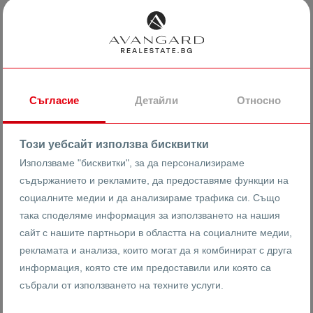
Защо да плащам комисионна на
агенцията?
Съгласие
Детайли
Относно
Все още имате нужда от помощ?
Този уебсайт използва бисквитки
Използваме "бисквитки", за да персонализираме
Пишете ни
съдържанието и рекламите, да предоставяме функции на
социалните медии и да анализираме трафика си. Също
0883 355503
така споделяме информация за използването на нашия
сайт с нашите партньори в областта на социалните медии,
рекламата и анализа, които могат да я комбинират с друга
информация, която сте им предоставили или която са
събрали от използването на техните услуги.