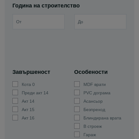
Година на строителство
Завършеност
Особености
Кота 0
MDF врати
Преди акт 14
PVC дограма
Акт 14
Асансьор
Акт 15
Безпреход
Акт 16
Блиндирана врата
В строеж
Гараж