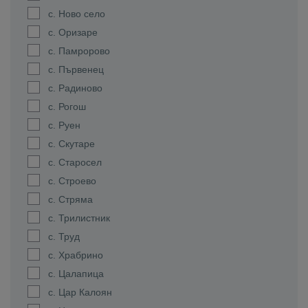
с. Ново село
с. Оризаре
с. Памророво
с. Първенец
с. Радиново
с. Рогош
с. Руен
с. Скутаре
с. Старосел
с. Строево
с. Стряма
с. Трилистник
с. Труд
с. Храбрино
с. Цалапица
с. Цар Калоян