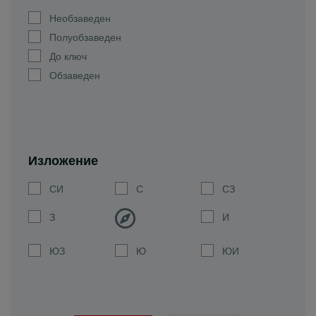
Необзаведен
Полуобзаведен
До ключ
Обзаведен
Изложение
СИ
С
СЗ
З
И
ЮЗ
Ю
ЮИ