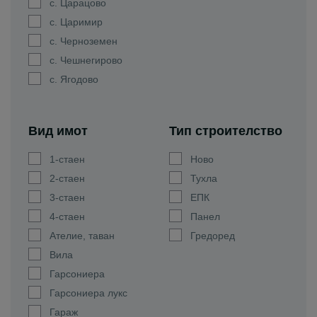
с. Царацово
с. Царимир
с. Черноземен
с. Чешнегирово
с. Ягодово
Вид имот
Тип строителство
1-стаен
Ново
2-стаен
Тухла
3-стаен
ЕПК
4-стаен
Панел
Ателие, таван
Гредоред
Вила
Гарсониера
Гарсониера лукс
Гараж