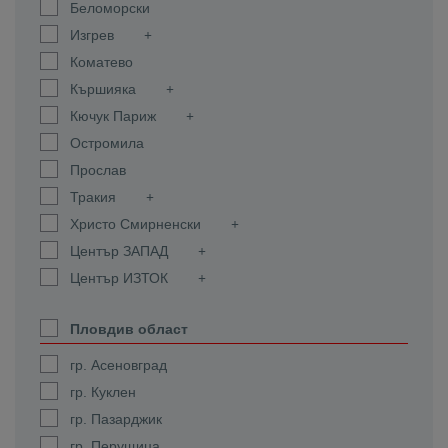
Беломорски
Изгрев
Коматево
Кършияка
Кючук Париж
Остромила
Прослав
Тракия
Христо Смирненски
Център ЗАПАД
Център ИЗТОК
Пловдив област
гр. Асеновград
гр. Куклен
гр. Пазарджик
гр. Перущица