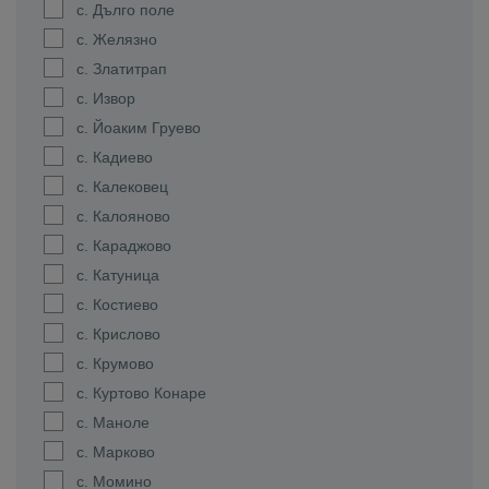
с. Дълго поле
с. Желязно
с. Златитрап
с. Извор
с. Йоаким Груево
с. Кадиево
с. Калековец
с. Калояново
с. Караджово
с. Катуница
с. Костиево
с. Крислово
с. Крумово
с. Куртово Конаре
с. Маноле
с. Марково
с. Момино