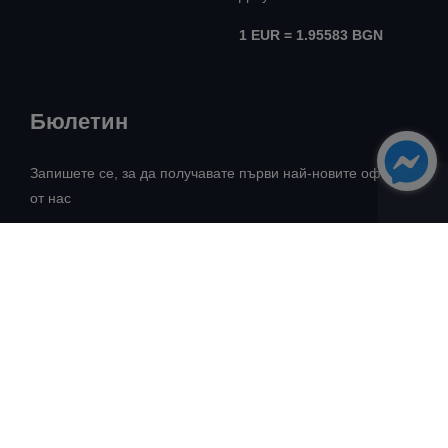
1 EUR = 1.95583 BGN
Бюлетин
Запишете се, за да получавате първи най-новите оферти
от нас
Всички права запазени! ©
Авангард Риъл Естейт
2026