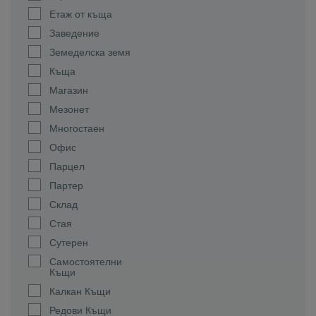
Етаж от къща
Заведение
Земеделска земя
Къща
Магазин
Мезонет
Многостаен
Офис
Парцел
Партер
Склад
Стая
Сутерен
Самостоятелни
Къщи
Калкан Къщи
Редови Къщи