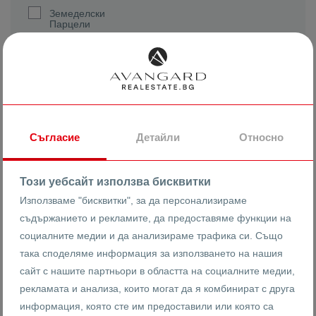
Земеделски
Парцели
Жилищно
строителство
Търговско
строителство
Реф. номер
Съгласие
Детайли
Относно
Този уебсайт използва бисквитки
Използваме "бисквитки", за да персонализираме
2
Квадратура (m
)
съдържанието и рекламите, да предоставяме функции на
социалните медии и да анализираме трафика си. Също
така споделяме информация за използването на нашия
сайт с нашите партньори в областта на социалните медии,
рекламата и анализа, които могат да я комбинират с друга
Цена
информация, която сте им предоставили или която са