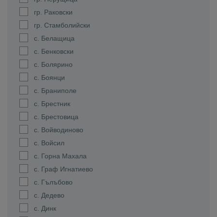
гр. Раковски
гр. Стамболийски
с. Белащица
с. Бенковски
с. Болярино
с. Боянци
с. Браниполе
с. Брестник
с. Брестовица
с. Войводиново
с. Войсил
с. Горна Махала
с. Граф Игнатиево
с. Гълъбово
с. Дедево
с. Динк