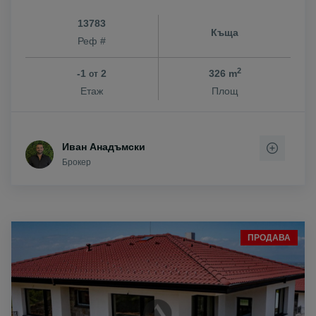
13783
Къща
Реф #
2
-1
2
326 m
от
Етаж
Площ
Иван Анадъмски
Брокер
ПРОДАВА