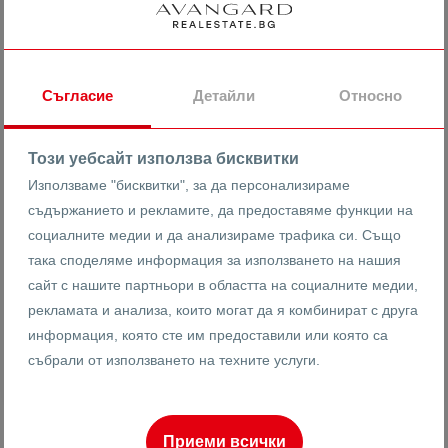
/m
Къща в малък комплекс!
Съгласие
Детайли
Относно
с. Марково
Този уебсайт използва бисквитки
12575
Къща
Използваме "бисквитки", за да персонализираме
Реф #
съдържанието и рекламите, да предоставяме функции на
социалните медии и да анализираме трафика си. Също
2
0
2
275 m
от
така споделяме информация за използването на нашия
Етаж
Площ
сайт с нашите партньори в областта на социалните медии,
рекламата и анализа, които могат да я комбинират с друга
информация, която сте им предоставили или която са
Иван Анадъмски
събрали от използването на техните услуги.
Брокер
Приеми всички