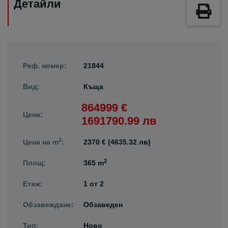
Детайли
Реф. номер:
21844
Вид:
Къща
864999 €
Цена:
1691790.99 лв
2
Цена на m
:
2370 € (4635.32 лв)
2
Площ:
365 m
Етаж:
1
от
2
Обзавеждане:
Обзаведен
Тип:
Ново