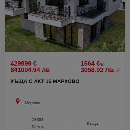
429999 €
1564 €
2
/m
841004.94 лв
3058.92 лв
2
/m
КЪЩА С АКТ 16 МАРКОВО
с. Марково
16601
Къща
Реф #