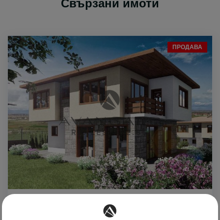
Свързани имоти
ПРОДАВА
466999 €
1699 €
2
/m
913370.65 лв
3322.96 лв
2