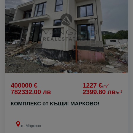
400000 €
1227 €
2
/m
782332.00 лв
2399.80 лв
2
/m
КОМПЛЕКС от КЪЩИ! МАРКОВО!
с. Марково