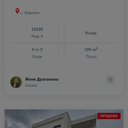
с. Марково
13328
Къща
Реф #
2
0
3
165 m
от
Етаж
Площ
Женя Драганова
Брокер
ПРОДАВА