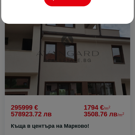
ПРОДАВА
295999 €
1794 €
2
/m
578923.72 лв
3508.76 лв
2
/m
Къща в центъра на Марково!