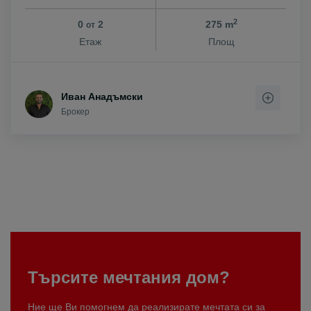
2
0
2
275 m
от
Етаж
Площ
Иван Анадъмски
Брокер
Търсите мечтания дом?
Ние ще Ви помогнем да реализирате мечтата си за