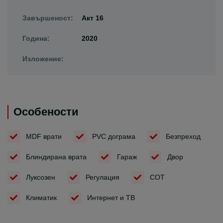
Завършеност:
Акт 16
Година:
2020
Изложение:
Особености
MDF врати
PVC дограма
Безпреход
Блиндирана врата
Гараж
Двор
Луксозен
Регулация
СОТ
Климатик
Интернет и ТВ