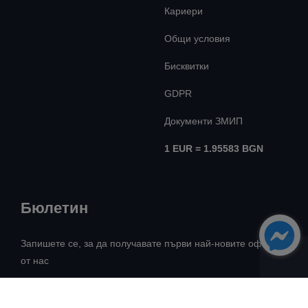
Кариери
Общи условия
Бисквитки
GDPR
Документи ЗМИП
1 EUR = 1.95583 BGN
Бюлетин
Запишете се, за да получавате първи най-новите оферти
от нас