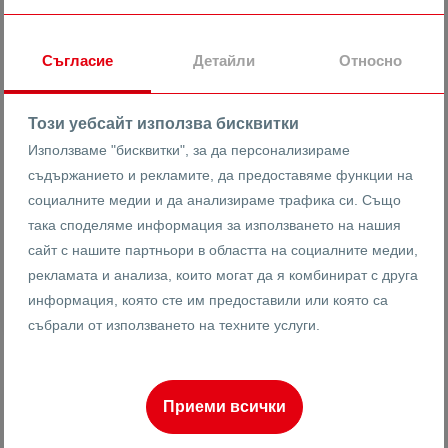
гр. Пловдив
Христо Смирненски
Маг. Лекси
Съгласие
Детайли
Относно
21297
1-стаен
Този уебсайт използва бисквитки
Реф #
Използваме "бисквитки", за да персонализираме
2
1
7
64 m
от
съдържанието и рекламите, да предоставяме функции на
Етаж
Площ
социалните медии и да анализираме трафика си. Също
така споделяме информация за използването на нашия
сайт с нашите партньори в областта на социалните медии,
рекламата и анализа, които могат да я комбинират с друга
Калоян Шишков
Брокер
информация, която сте им предоставили или която са
събрали от използването на техните услуги.
Приеми всички
ПРОДАВА