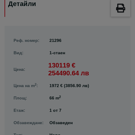
Детайли
Реф. номер:
21296
Вид:
1-стаен
130119 €
Цена:
254490.64 лв
2
Цена на m
:
1972 € (3856.90 лв)
2
Площ:
66 m
Етаж:
1
от
7
Обзавеждане:
Обзаведен