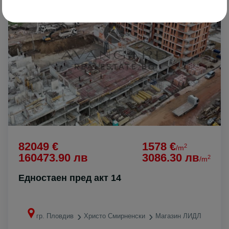
82049 €
1578 €
2
/m
160473.90 лв
3086.30 лв
2
/m
Едностаен пред акт 14
гр. Пловдив
Христо Смирненски
Магазин ЛИДЛ