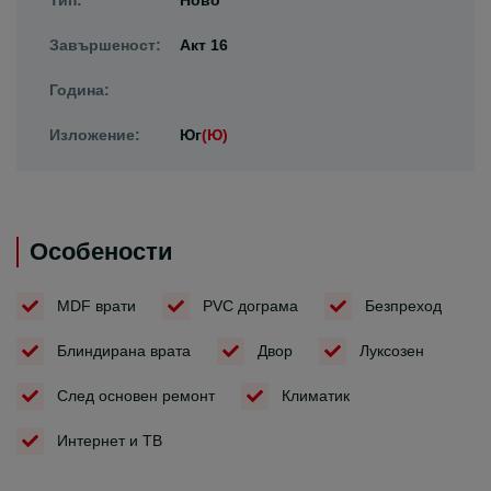
Тип:
Ново
Завършеност:
Акт 16
Година:
Изложение:
Юг
(Ю)
Особености
MDF врати
PVC дограма
Безпреход
Блиндирана врата
Двор
Луксозен
След основен ремонт
Климатик
Интернет и ТВ