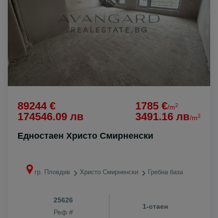
89244 €
1785 €
2
/m
174546.09 лв
3491.16 лв
2
/m
Едностаен Христо Смирненски
гр. Пловдив
Христо Смирненски
Гребна база
25626
1-стаен
Реф #