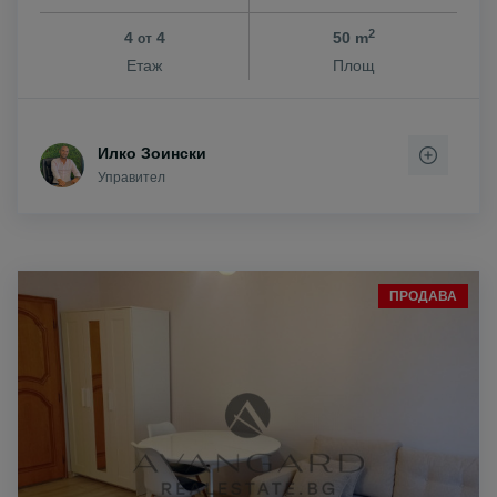
2
4
4
50 m
от
Етаж
Площ
Илко Зоински
Управител
ПРОДАВА