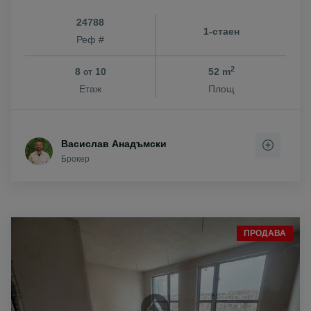
24788
1-стаен
Реф #
2
8
10
52 m
от
Етаж
Площ
Васислав Анадъмски
Брокер
ПРОДАВА