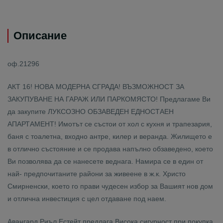
Описание
оф.21296
АКТ 16! НОВА МОДЕРНА СГРАДА! ВЪЗМОЖНОСТ ЗА
ЗАКУПУВАНЕ НА ГАРАЖ ИЛИ ПАРКОМЯСТО! Предлагаме Ви
да закупите ЛУКСОЗНО ОБЗАВЕДЕН ЕДНОСТАЕН
АПАРТАМЕНТ! Имотът се състои от хол с кухня и трапезария,
баня с тоалетна, входно антре, килер и веранда. Жилището е
в отлично състояние и се продава напълно обзаведено, което
Ви позволява да се нанесете веднага. Намира се в един от
най- предпочитаните райони за живеене в ж.к. Христо
Смирненски, което го прави чудесен избор за Вашият нов дом
и отлична инвестиция с цел отдаване под наем.
Авангард Риъл Естейт предлага Висока сигурност при покупка