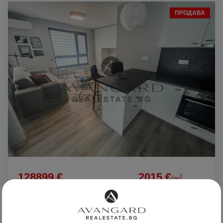
ПРОДАВА
128899 €
2015 €
2
/m
252104.53 лв
3941.00 лв
2
/m
Луксозен едностаен маг. Лекси