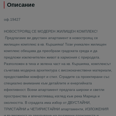
Описание
оф.19427
НОВОСТРОЯЩ СЕ МОДЕРЕН ЖИЛИЩЕН КОМПЛЕКС!
Предлагаме ви двустаен апартамент в новостроящ се
жилищен комплекс в кв. Кършияка! Този уникален жилищен
комплекс обещава да преобрази градската среда и да
предложи изключителен живот в хармония с природата.
Разположен в тиха и зелена част на кв. Кършияка, комплексът
съчетава модерна архитектура с висококачествени материали,
предоставяйки комфорт и стил. Сградите са проектирани със
специално внимание към детайлите и енергийната
ефективност. Всеки апартамент предлага широки и светли
пространства и впечатляващ изглед към река Марица и
околността. В сградата има избор от ДВУСТАЙНИ,
ТРИСТАЙНИ и ЧЕТИРИСТАЙНИ апартаменти, ИЗЛОЖЕНИЯ
и възможност за закупуване на подземни паркоместа и