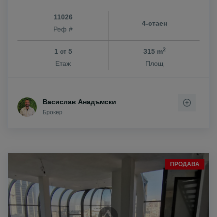
11026
4-стаен
Реф #
2
1
5
315 m
от
Етаж
Площ
Васислав Анадъмски
Брокер
ПРОДАВА