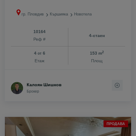
гр. Пловдив
Кършияка
Новотела
10164
4-стаен
Реф #
2
4
6
153 m
от
Етаж
Площ
Калоян Шишков
Брокер
ПРОДАВА