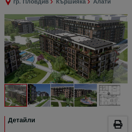
гр. Пловдив
Кършияка
Алати
Детайли