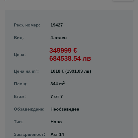
Реф. номер:
19427
Вид:
4-стаен
349999 €
Цена:
684538.54 лв
2
Цена на m
:
1018 € (1991.03 лв)
2
Площ:
344 m
Етаж:
7
от
7
Обзавеждане:
Необзаведен
Тип:
Ново
Завършеност:
Акт 14