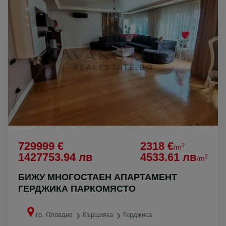
729999 €
2318 €
2
/m
1427753.94 лв
4533.61 лв
2
/m
БИЖУ МНОГОСТАЕН АПАРТАМЕНТ
ГЕРДЖИКА ПАРКОМЯСТО
гр. Пловдив
Кършияка
Герджика