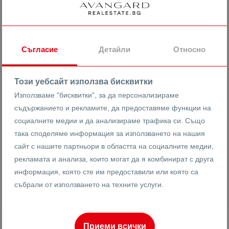
880121.54 лв
/m
Уникален ЧЕТИРИСТАЕН Пентхаус /
Новотела
Съгласие
Детайли
Относно
гр. Пловдив
Кършияка
Новотела
Този уебсайт използва бисквитки
2403
4-стаен
Използваме "бисквитки", за да персонализираме
Реф #
съдържанието и рекламите, да предоставяме функции на
социалните медии и да анализираме трафика си. Също
2
5
5
250 m
от
така споделяме информация за използването на нашия
Етаж
Площ
сайт с нашите партньори в областта на социалните медии,
рекламата и анализа, които могат да я комбинират с друга
информация, която сте им предоставили или която са
Васислав Анадъмски
събрали от използването на техните услуги.
Брокер
Приеми всички