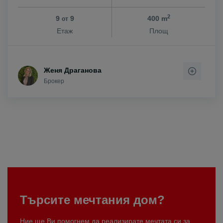
2
9
9
400 m
от
Етаж
Площ
Женя Драганова
Брокер
Търсите мечтания дом?
Ние ще Ви помогнем да реализирате мечтата си за