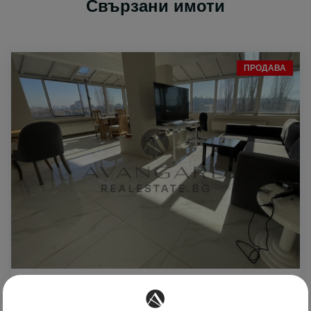
Свързани имоти
ПРОДАВА
449999 € /
1800 €
2
449999 €
/m
880121.54 лв /
3520.49 лв
2