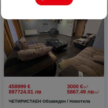
ПРОДАВА
458999 €
3000 €
2
/m
897724.01 лв
5867.49 лв
2
/m
ЧЕТИРИСТАЕН Обзаведен / Новотела