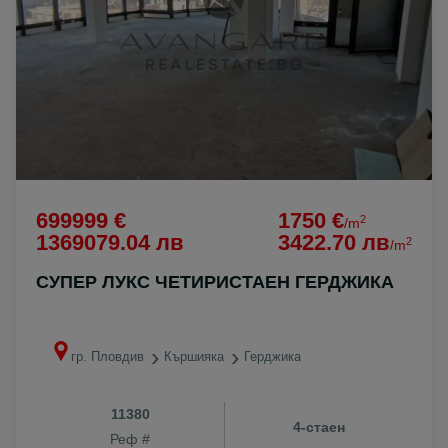
699999 €
1750 €
2
/m
1369079.04 лв
3422.70 лв
2
/m
СУПЕР ЛУКС ЧЕТИРИСТАЕН ГЕРДЖИКА
гр. Пловдив
Кършияка
Герджика
11380
4-стаен
Реф #