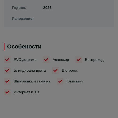
Година:
2026
Изложение:
Особености
PVC дограма
Асансьор
Безпреход
Блиндирана врата
В строеж
Шпакловка и замазка
Климатик
Интернет и ТВ