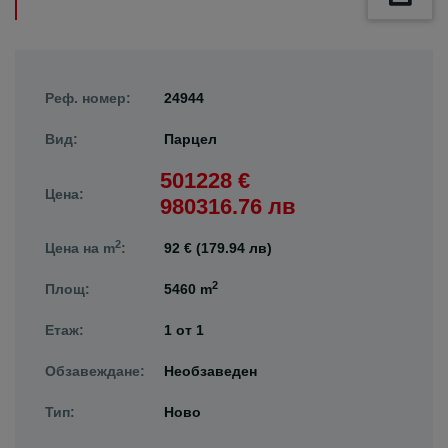
Реф. номер:
24944
Вид:
Парцел
501228 €
Цена:
980316.76 лв
2
Цена на m
:
92 € (179.94 лв)
2
Площ:
5460 m
Етаж:
1
от
1
Обзавеждане:
Необзаведен
Тип:
Ново