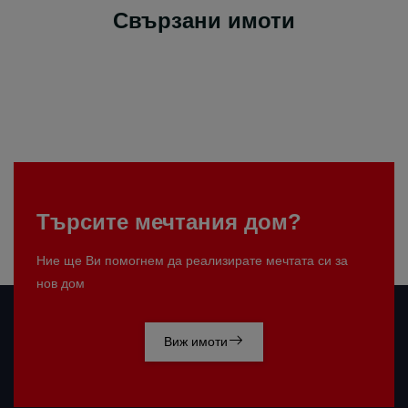
Свързани имоти
Търсите мечтания дом?
Ние ще Ви помогнем да реализирате мечтата си за
нов дом
Виж имоти