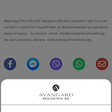
Авангард Риъл Естейт предлага Висока сигурност при покупка
на имот и цялостно съдействие до финализиране на сделката
пред нотариус. За контакт: email: info@avangardrealestate.bg;
За още актуални оферти: www.avangardrealestate.bg