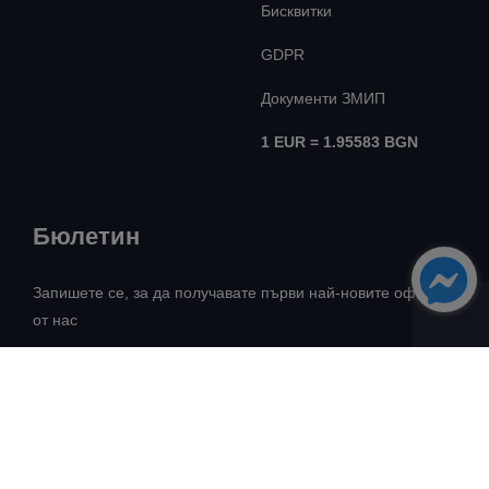
Бисквитки
GDPR
Документи ЗМИП
1 EUR = 1.95583 BGN
Бюлетин
Запишете се, за да получавате първи най-новите оферти
от нас