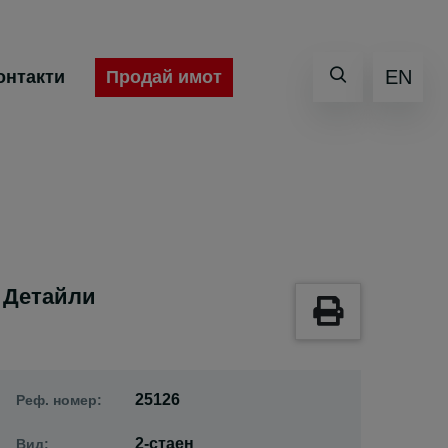
EN
Продай имот
онтакти
Детайли
25126
Реф. номер:
2-стаен
Вид: