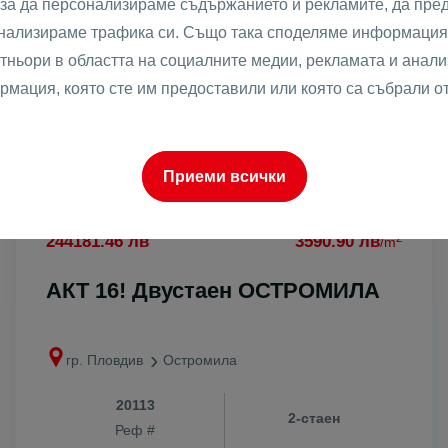
 за да персонализираме съдържанието и рекламите, да пре
анализираме трафика си. Също така споделяме информация 
тньори в областта на социалните медии, рекламата и анализ
рмация, която сте им предоставили или която са събрали о
Приеми всички
2
124848 €
1836 €
/m
2
244181.46 лв
3590.90 лв
/m
АКТ 16! Двустаен ОСТРОМИЛА
гр. Пловдив
Остромила
20113
2-стаен
Реф #