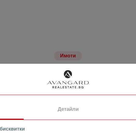
Имоти
Свързани имоти
ПРОДАВА
Детайли
 бисквитки