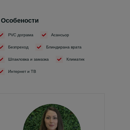
Особености
PVC дограма
Асансьор
Безпреход
Блиндирана врата
Шпакловка и замазка
Климатик
Интернет и ТВ