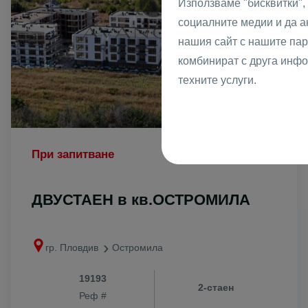
Използваме "бисквитки",
социалните медии и да 
нашия сайт с нашите пар
комбинират с друга инфо
техните услуги.
При запитване
ДВУСТАЕН в кв.ОСТРОМИЛА
гр. Пловдив
Остромила
19193
2-стаен
Реф #