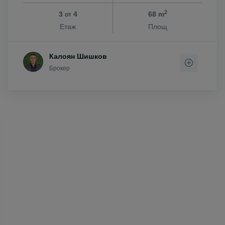
2
3
4
68 m
от
Етаж
Площ
Калоян Шишков
Брокер