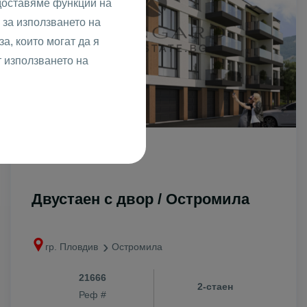
доставяме функции на
за използването на
а, които могат да я
т използването на
При запитване
Двустаен с двор / Остромила
гр. Пловдив
Остромила
21666
2-стаен
Реф #