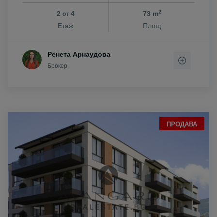
2
2
4
73 m
от
Етаж
Площ
Ренета Арнаудова
Брокер
ПРОДАВА