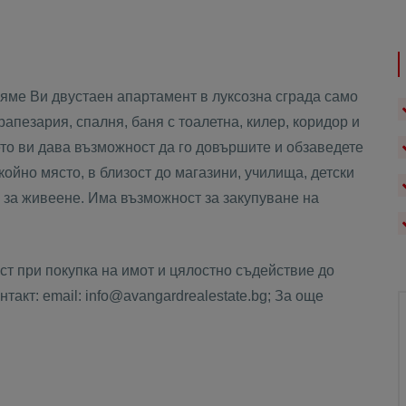
Ви двустаен апартамент в луксозна сграда само
трапезария, спалня, баня с тоалетна, килер, коридор и
ето ви дава възможност да го довършите и обзаведете
ойно място, в близост до магазини, училища, детски
 за живеене. Има възможност за закупуване на
т при покупка на имот и цялостно съдействие до
такт: email: info@avangardrealestate.bg; За още