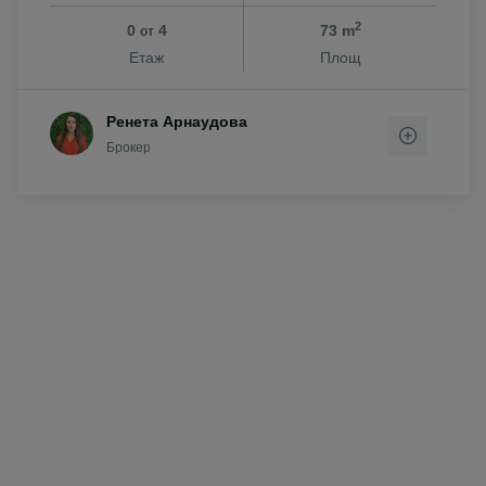
2
0
4
73 m
от
Етаж
Площ
Ренета Арнаудова
Брокер