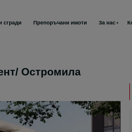
и сгради
Препоръчани имоти
За нас
К
нт/ Остромила