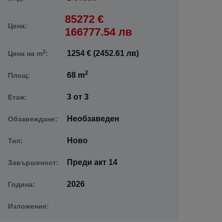
85272 €
Цена:
166777.54 лв
2
1254 € (2452.61 лв)
Цена на m
:
2
68 m
Площ:
3
от
3
Етаж:
Необзаведен
Обзавеждане:
Ново
Тип:
Преди акт 14
Завършеност:
2026
Година:
Изложение: