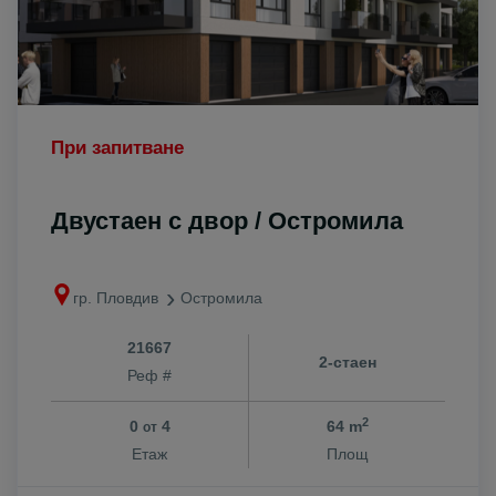
При запитване
Двустаен с двор / Остромила
гр. Пловдив
Остромила
21667
2-стаен
Реф #
2
0
4
64 m
от
Етаж
Площ