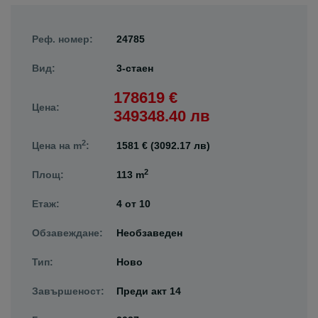
Реф. номер:
24785
Вид:
3-стаен
178619 €
Цена:
349348.40 лв
2
Цена на m
:
1581 € (3092.17 лв)
2
Площ:
113 m
Етаж:
4
от
10
Обзавеждане:
Необзаведен
Тип:
Ново
Завършеност:
Преди акт 14