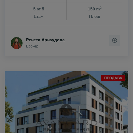
2
5
5
150 m
от
Етаж
Площ
Ренета Арнаудова
Брокер
ПРОДАВА