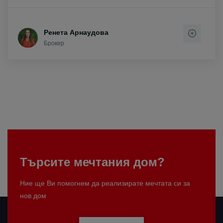
Ренета Арнаудова
Брокер
Търсите мечтания дом?
Ние ще Ви помогнем да реализирате мечтата си за
нов дом