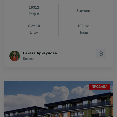
16312
3-стаен
Реф #
2
6
10
102 m
от
Етаж
Площ
Ренета Арнаудова
Брокер
ПРОДАВА