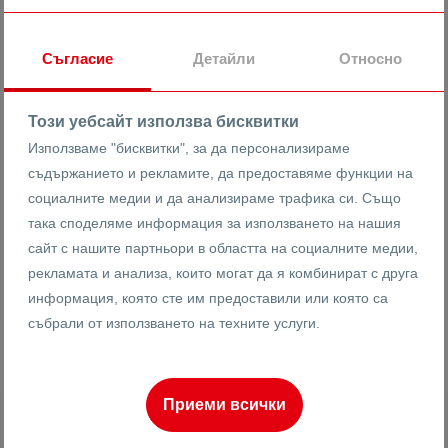
гр. Пловдив
Христо Смирненски
Гребна база
Съгласие
Детайли
Относно
16158
3-стаен
Този уебсайт използва бисквитки
Реф #
Използваме "бисквитки", за да персонализираме
2
0
3
204 m
от
съдържанието и рекламите, да предоставяме функции на
Етаж
Площ
социалните медии и да анализираме трафика си. Също
така споделяме информация за използването на нашия
сайт с нашите партньори в областта на социалните медии,
Иван Анадъмски
рекламата и анализа, които могат да я комбинират с друга
Брокер
информация, която сте им предоставили или която са
събрали от използването на техните услуги.
ПРОДАВА
Приеми всички