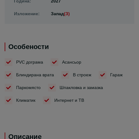
Година:
2027
Изложение:
Запад
(З)
Особености
PVC дограма
Асансьор
Блиндирана врата
В строеж
Гараж
Паркомясто
Шпакловка и замазка
Климатик
Интернет и ТВ
Описание