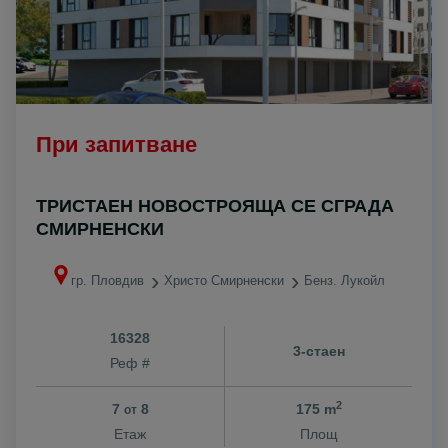
При запитване
ТРИСТАЕН НОВОСТРОЯЩА СЕ СГРАДА
СМИРНЕНСКИ
гр. Пловдив
Христо Смирненски
Бенз. Лукойл
16328
3-стаен
Реф #
2
7
8
175 m
от
Етаж
Площ