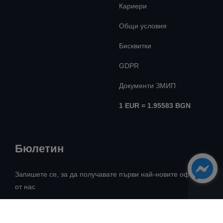
Кариери
Общи условия
Бисквитки
GDPR
Документи ЗМИП
1 EUR = 1.95583 BGN
Бюлетин
Запишете се, за да получавате първи най-новите оферти
от нас