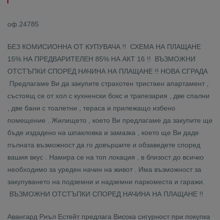
оф.24785
БЕЗ КОМИСИОННА ОТ КУПУВАЧА !! СХЕМА НА ПЛАЩАНЕ
15% НА ПРЕДВАРИТЕЛЕН 85% НА АКТ 16 !! ВЪЗМОЖНИ
ОТСТЪПКИ СПОРЕД НАЧИНА НА ПЛАЩАНЕ !! НОВА СГРАДА
Предлагаме Ви да закупите страхотен тристаен апартамент ,
състоящ се от хол с кухненски бокс и трапезария , две спални
, две бани с тоалетни , тераса и прилежащо избено
помещение . Жилището , което Ви предлагаме да закупите ще
бъде издадено на шпакловка и замазка , което ще Ви даде
пълната възможност да го довършите и обзаведете според
вашия вкус . Намира се на топ локация , в близост до всичко
необходимо за уреден начин на живот . Има възможност за
закупуването на подземни и надземни паркоместа и гаражи.
ВЪЗМОЖНИ ОТСТЪПКИ СПОРЕД НАЧИНА НА ПЛАЩАНЕ !!
Авангард Риъл Естейт предлага Висока сигурност при покупка