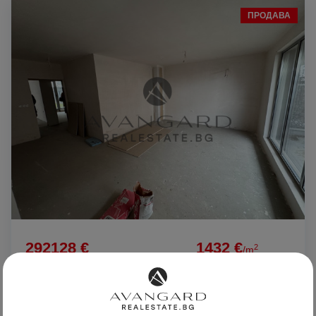
ПРОДАВА
292128 €
1432 €
2
/m
571352.71 лв
2800.75 лв
2
/m
Тристаен с Двор/ Гребна база