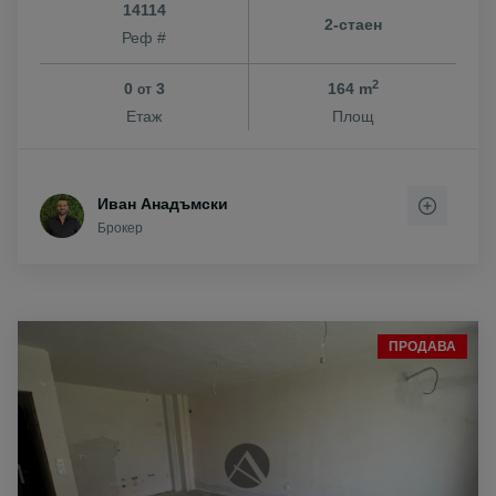
14114
2-стаен
Реф #
2
0
3
164 m
от
Етаж
Площ
Иван Анадъмски
Брокер
ПРОДАВА