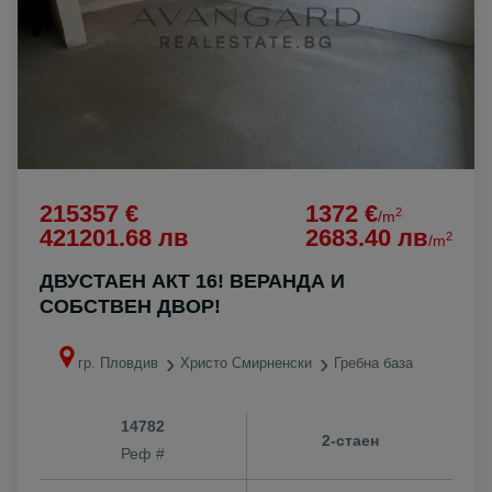
215357 €
1372 €
2
/m
421201.68 лв
2683.40 лв
2
/m
ДВУСТАЕН АКТ 16! ВЕРАНДА И
СОБСТВЕН ДВОР!
гр. Пловдив
Христо Смирненски
Гребна база
14782
2-стаен
Реф #