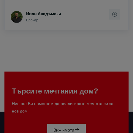
Иван Анадъмски
Брокер
Търсите мечтания дом?
Ние ще Ви помогнем да реализирате мечтата си за
нов дом
Виж имоти