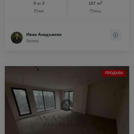
2
0
3
157 m
от
Етаж
Площ
Иван Анадъмски
Брокер
ПРОДАВА