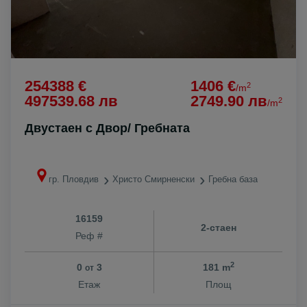
254388 €
1406 €
2
/m
497539.68 лв
2749.90 лв
2
/m
Двустаен с Двор/ Гребната
гр. Пловдив
Христо Смирненски
Гребна база
16159
2-стаен
Реф #
2
0
3
181 m
от
Етаж
Площ