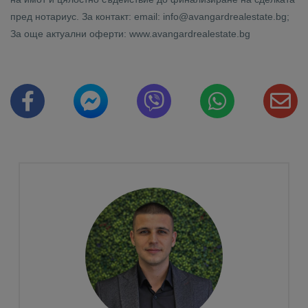
пред нотариус. За контакт: email: info@avangardrealestate.bg;
За още актуални оферти: www.avangardrealestate.bg