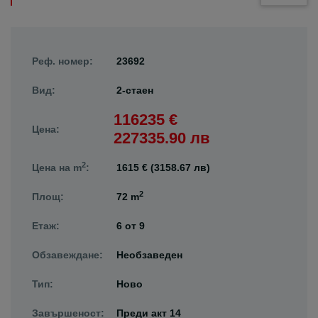
Реф. номер:
23692
Вид:
2-стаен
116235 €
Цена:
227335.90 лв
2
Цена на m
:
1615 € (3158.67 лв)
2
Площ:
72 m
Етаж:
6
от
9
Обзавеждане:
Необзаведен
Тип:
Ново
Завършеност:
Преди акт 14