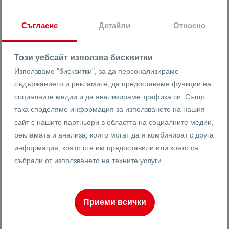
гр. Пловдив
Христо Смирненски
МОЛ Пловдив
Съгласие
Детайли
Относно
11235
2-стаен
Реф #
Този уебсайт използва бисквитки
Използваме "бисквитки", за да персонализираме
2
4
6
69 m
от
съдържанието и рекламите, да предоставяме функции на
Етаж
Площ
социалните медии и да анализираме трафика си. Също
така споделяме информация за използването на нашия
сайт с нашите партньори в областта на социалните медии,
Ренета Арнаудова
рекламата и анализа, които могат да я комбинират с друга
Брокер
информация, която сте им предоставили или която са
събрали от използването на техните услуги.
ПРОДАВА
Приеми всички