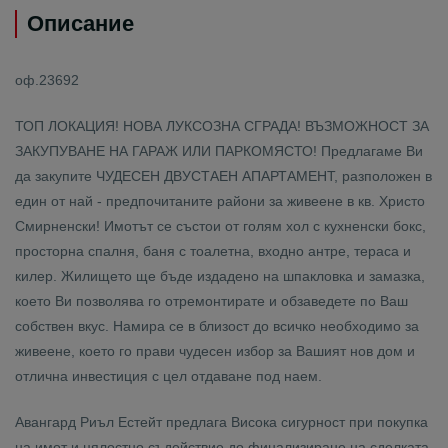
Описание
оф.23692
ТОП ЛОКАЦИЯ! НОВА ЛУКСОЗНА СГРАДА! ВЪЗМОЖНОСТ ЗА
ЗАКУПУВАНЕ НА ГАРАЖ ИЛИ ПАРКОМЯСТО! Предлагаме Ви
да закупите ЧУДЕСЕН ДВУСТАЕН АПАРТАМЕНТ, разположен в
един от най - предпочитаните райони за живеене в кв. Христо
Смирненски! Имотът се състои от голям хол с кухненски бокс,
просторна спалня, баня с тоалетна, входно антре, тераса и
килер. Жилището ще бъде издадено на шпакловка и замазка,
което Ви позволява го отремонтирате и обзаведете по Ваш
собствен вкус. Намира се в близост до всичко необходимо за
живеене, което го прави чудесен избор за Вашият нов дом и
отлична инвестиция с цел отдаване под наем.
Авангард Риъл Естейт предлага Висока сигурност при покупка
на имот и цялостно съдействие до финализиране на сделката