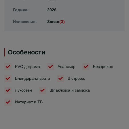
Година:
2026
Изложение:
Запад
(З)
Особености
PVC дограма
Асансьор
Безпреход
Блиндирана врата
В строеж
Луксозен
Шпакловка и замазка
Интернет и ТВ