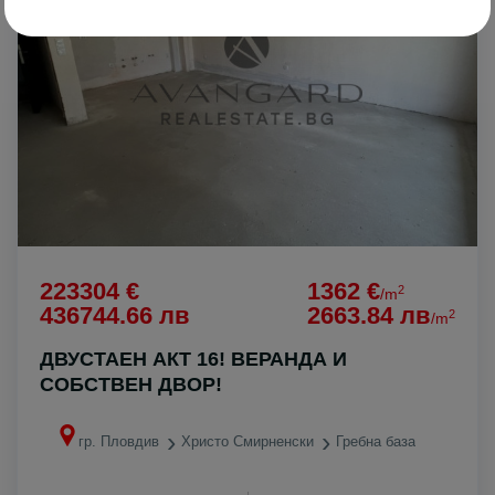
223304 €
1362 €
2
/m
436744.66 лв
2663.84 лв
2
/m
ДВУСТАЕН АКТ 16! ВЕРАНДА И
СОБСТВЕН ДВОР!
гр. Пловдив
Христо Смирненски
Гребна база