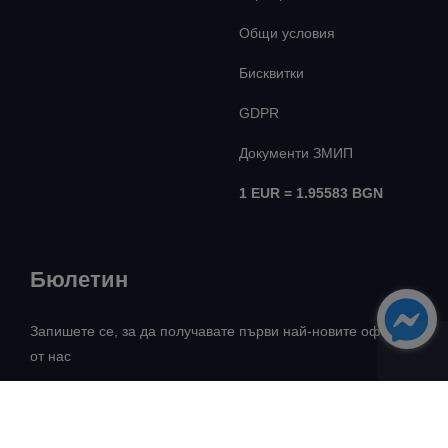
Общи условия
Бисквитки
GDPR
Документи ЗМИП
1 EUR = 1.95583 BGN
Бюлетин
Запишете се, за да получавате първи най-новите оферти
от нас