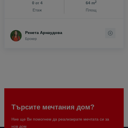
2
0
4
64 m
от
Етаж
Площ
Ренета Арнаудова
Брокер
Търсите мечтания дом?
Ние ще Ви помогнем да реализирате мечтата си за
нов дом