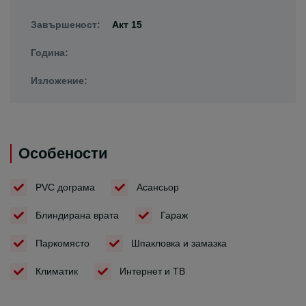
Завършеност:
Акт 15
Година:
Изложение:
Особености
PVC дограма
Асансьор
Блиндирана врата
Гараж
Паркомясто
Шпакловка и замазка
Климатик
Интернет и ТВ