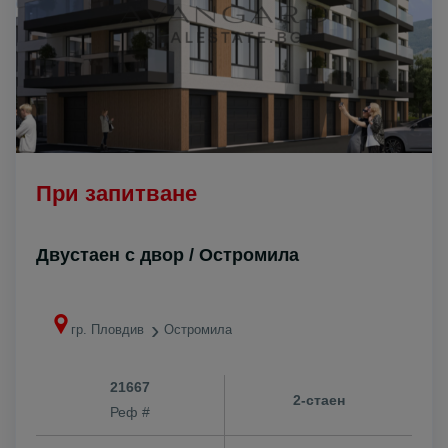
При запитване
Двустаен с двор / Остромила
гр. Пловдив
Остромила
21667
2-стаен
Реф #