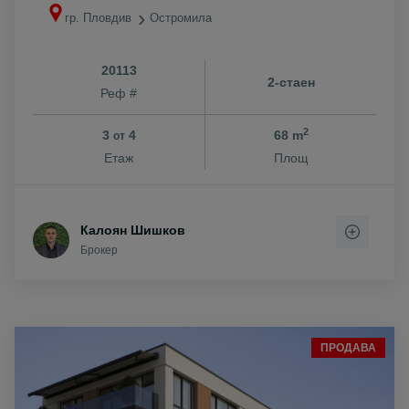
гр. Пловдив
Остромила
20113
2-стаен
Реф #
2
3
4
68 m
от
Етаж
Площ
Калоян Шишков
Брокер
ПРОДАВА