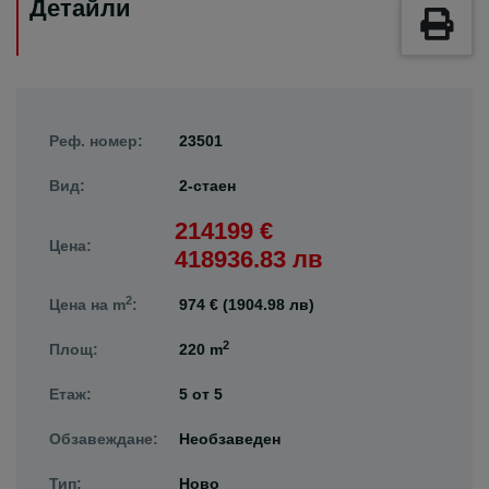
Детайли
Реф. номер:
23501
Вид:
2-стаен
214199 €
Цена:
418936.83 лв
2
Цена на m
:
974 € (1904.98 лв)
2
Площ:
220 m
Етаж:
5
от
5
Обзавеждане:
Необзаведен
Тип:
Ново