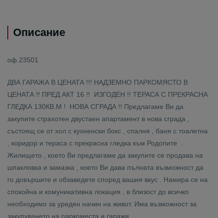
Описание
оф.23501
ДВА ГАРАЖА В ЦЕНАТА !!! НАДЗЕМНО ПАРКОМЯСТО В
ЦЕНАТА !! ПРЕД АКТ 16 !! ИЗГОДЕН !! ТЕРАСА С ПРЕКРАСНА
ГЛЕДКА 130КВ.М ! НОВА СГРАДА !! Предлагаме Ви да
закупите страхотен двустаен апартамент в нова сграда ,
състоящ се от хол с кухненски бокс , спалня , баня с тоалетна
, коридор и тераса с прекрасна гледка към Родопите .
Жилището , което Ви предлагаме да закупите се продава на
шпакловка и замазка , което Ви дава пълната възможност да
го довършите и обзаведете според вашия вкус . Намира се на
спокойна и комуникативна локация , в близост до всичко
необходимо за уреден начин на живот. Има възможност за
закупуването на паркоместа и гаражи.