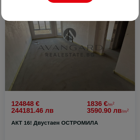
ПРОДАВА
124848 €
1836 €
2
/m
244181.46 лв
3590.90 лв
2
/m
АКТ 16! Двустаен ОСТРОМИЛА