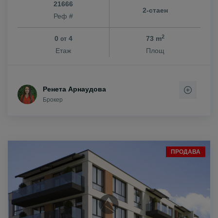
21666
2-стаен
Реф #
2
0
4
73 m
от
Етаж
Площ
Ренета Арнаудова
Брокер
ПРОДАВА