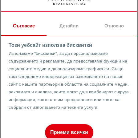
ДВУСТАЕН в кв.ОСТРОМИЛА
Съгласие
Детайли
Относно
гр. Пловдив
Остромила
Този уебсайт използва бисквитки
19193
2-стаен
Реф #
Използваме "бисквитки", за да персонализираме
съдържанието и рекламите, да предоставяме функции на
2
2
4
73 m
от
социалните медии и да анализираме трафика си. Също
Етаж
Площ
така споделяме информация за използването на нашия
сайт с нашите партньори в областта на социалните медии,
рекламата и анализа, които могат да я комбинират с друга
Ренета Арнаудова
информация, която сте им предоставили или която са
Брокер
събрали от използването на техните услуги.
Приеми всички