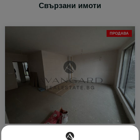
Свързани имоти
ПРОДАВА
292128 €
1432 €
2
/m