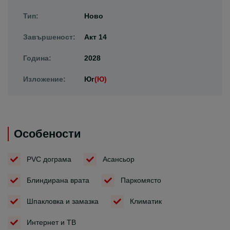
Тип:
Ново
Завършеност:
Акт 14
Година:
2028
Изложение:
Юг
(Ю)
Особености
PVC дограма
Асансьор
Блиндирана врата
Паркомясто
Шпакловка и замазка
Климатик
Интернет и ТВ