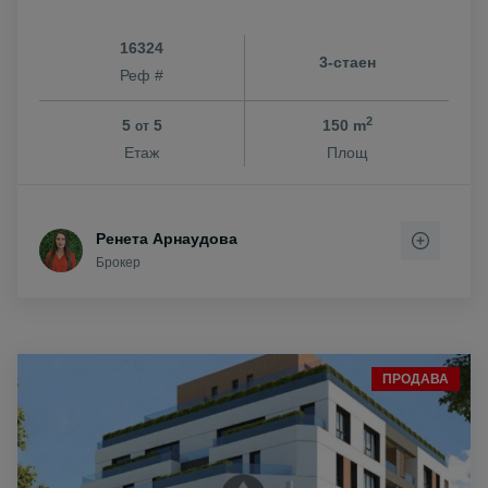
16324
3-стаен
Реф #
2
5
5
150 m
от
Етаж
Площ
Ренета Арнаудова
Брокер
ПРОДАВА