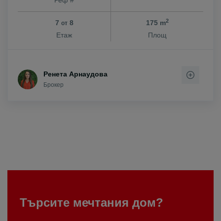
Реф #
2
7
8
175 m
от
Етаж
Площ
Ренета Арнаудова
Брокер
Търсите мечтания дом?