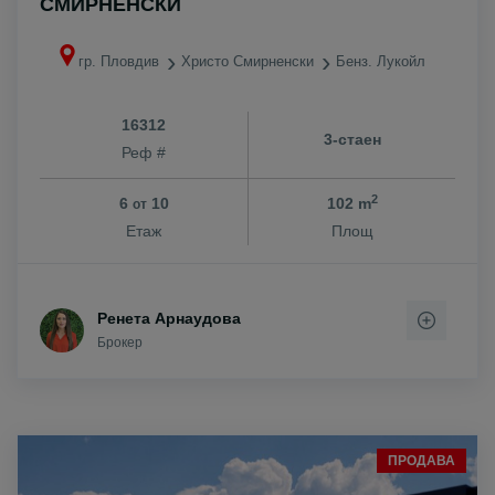
СМИРНЕНСКИ
гр. Пловдив
Христо Смирненски
Бенз. Лукойл
16312
3-стаен
Реф #
2
6
10
102 m
от
Етаж
Площ
Ренета Арнаудова
Брокер
ПРОДАВА