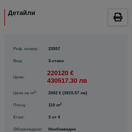
Детайли
Реф. номер:
23557
Вид:
3-стаен
220120 €
Цена:
430517.30 лв
2
Цена на m
:
2002 € (3915.57 лв)
2
Площ:
110 m
Етаж:
3
от
4
Обзавеждане:
Необзаведен