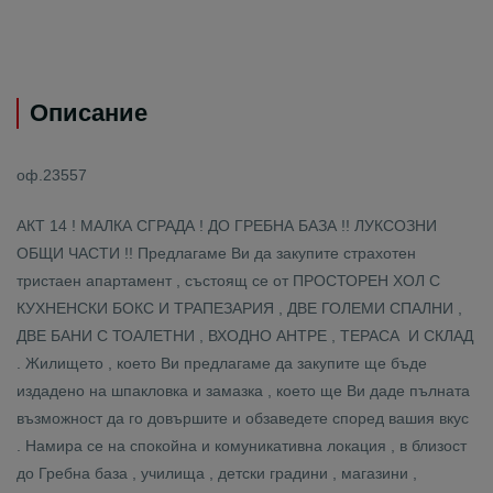
Описание
оф.23557
АКТ 14 ! МАЛКА СГРАДА ! ДО ГРЕБНА БАЗА !! ЛУКСОЗНИ
ОБЩИ ЧАСТИ !! Предлагаме Ви да закупите страхотен
тристаен апартамент , състоящ се от ПРОСТОРЕН ХОЛ С
КУХНЕНСКИ БОКС И ТРАПЕЗАРИЯ , ДВЕ ГОЛЕМИ СПАЛНИ ,
ДВЕ БАНИ С ТОАЛЕТНИ , ВХОДНО АНТРЕ , ТЕРАСА И СКЛАД
. Жилището , което Ви предлагаме да закупите ще бъде
издадено на шпакловка и замазка , което ще Ви даде пълната
възможност да го довършите и обзаведете според вашия вкус
. Намира се на спокойна и комуникативна локация , в близост
до Гребна база , училища , детски градини , магазини ,