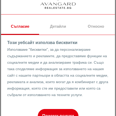
571352.71 лв
2800.75 лв
2
/m
Тристаен с Двор/ Гребна база
Съгласие
Детайли
Относно
гр. Пловдив
Христо Смирненски
Гребна база
Този уебсайт използва бисквитки
16158
Използваме "бисквитки", за да персонализираме
3-стаен
Реф #
съдържанието и рекламите, да предоставяме функции на
социалните медии и да анализираме трафика си. Също
2
0
3
204 m
от
така споделяме информация за използването на нашия
Етаж
Площ
сайт с нашите партньори в областта на социалните медии,
рекламата и анализа, които могат да я комбинират с друга
информация, която сте им предоставили или която са
Иван Анадъмски
събрали от използването на техните услуги.
Брокер
Приеми всички