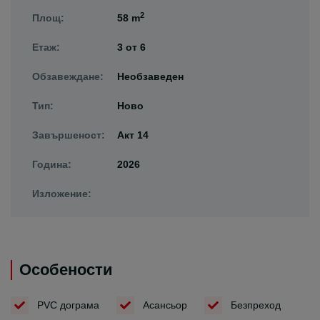
2
Площ:
58 m
Етаж:
3
от
6
Обзавеждане:
Необзаведен
Тип:
Ново
Завършеност:
Акт 14
Година:
2026
Изложение:
Особености
PVC дограма
Асансьор
Безпреход