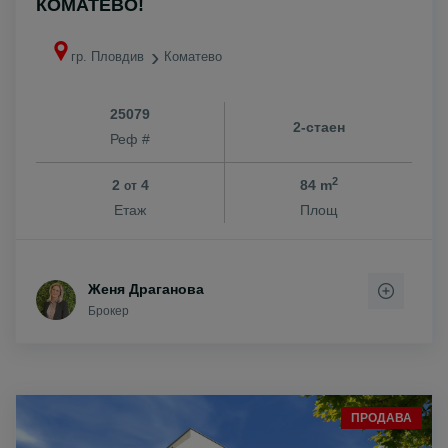
КОМАТЕВО!
гр. Пловдив
Коматево
25079
2-стаен
Реф #
2
2
4
84 m
от
Етаж
Площ
Женя Драганова
Брокер
ПРОДАВА