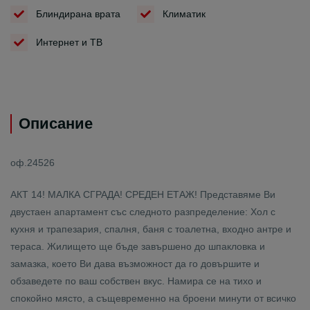
Блиндирана врата
Климатик
Интернет и ТВ
Описание
оф.24526
АКТ 14! МАЛКА СГРАДА! СРЕДЕН ЕТАЖ! Представяме Ви
двустаен апартамент със следното разпределение: Хол с
кухня и трапезария, спалня, баня с тоалетна, входно антре и
тераса. Жилището ще бъде завършено до шпакловка и
замазка, което Ви дава възможност да го довършите и
обзаведете по ваш собствен вкус. Намира се на тихо и
спокойно място, а същевременно на броени минути от всичко