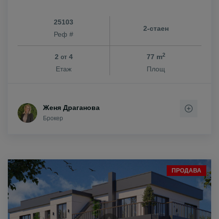
25103
2-стаен
Реф #
2
2
4
77 m
от
Етаж
Площ
Женя Драганова
Брокер
ПРОДАВА