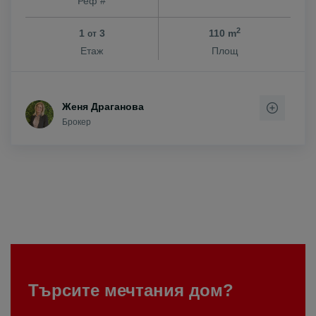
Реф #
2
1
3
110 m
от
Етаж
Площ
Женя Драганова
Брокер
Търсите мечтания дом?