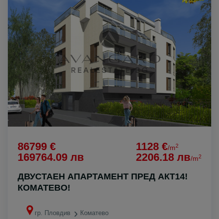
86799 €
1128 €
2
/m
169764.09 лв
2206.18 лв
2
/m
ДВУСТАЕН АПАРТАМЕНТ ПРЕД АКТ14!
КОМАТЕВО!
гр. Пловдив
Коматево