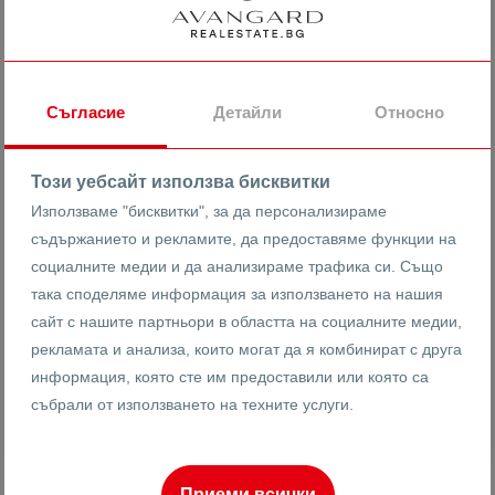
204969.03 лв
1953.87 лв
2
/m
Двустаен апартамент пред АКТ 14 /
Коматево
Съгласие
Детайли
Относно
гр. Пловдив
Коматево
Този уебсайт използва бисквитки
22807
Използваме "бисквитки", за да персонализираме
2-стаен
Реф #
съдържанието и рекламите, да предоставяме функции на
социалните медии и да анализираме трафика си. Също
2
1
6
105 m
от
така споделяме информация за използването на нашия
Етаж
Площ
сайт с нашите партньори в областта на социалните медии,
рекламата и анализа, които могат да я комбинират с друга
информация, която сте им предоставили или която са
Ренета Арнаудова
събрали от използването на техните услуги.
Брокер
Приеми всички