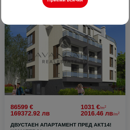
ПРОДАВА
86599 €
1031 €
2
/m
169372.92 лв
2016.46 лв
2
/m
ДВУСТАЕН АПАРТАМЕНТ ПРЕД АКТ14!