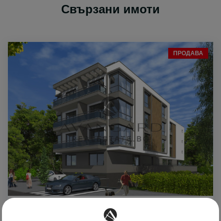
Свързани имоти
ПРОДАВА
104799 €
999 €
2
/m