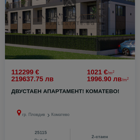
112299 €
1021 €
2
/m
219637.75 лв
1996.90 лв
2
/m
ДВУСТАЕН АПАРТАМЕНТ! КОМАТЕВО!
гр. Пловдив
Коматево
25115
2-стаен