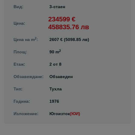
Вид:
3-стаен
234599 €
Цена:
458835.76 лв
2
Цена на m
:
2607 € (5098.85 лв)
2
Площ:
90 m
Етаж:
2
от
8
Обзавеждане:
Обзаведен
Тип:
Тухла
Година:
1976
Изложение:
Югоизток
(ЮИ)