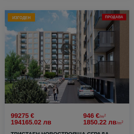
ПРОДАВА
ИЗГОДЕН
99275 €
946 €
2
/m
194165.02 лв
1850.22 лв
2
/m