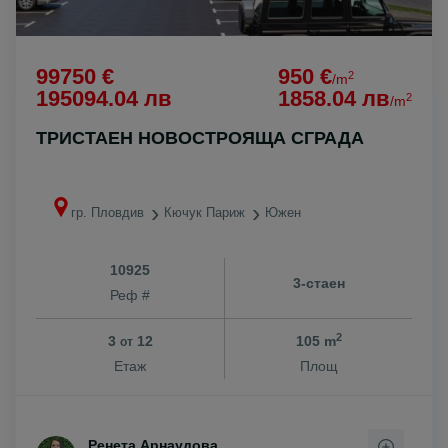
99750 €
950 €
2
/m
195094.04 лв
1858.04 лв
2
/m
ТРИСТАЕН НОВОСТРОЯЩА СГРАДА
гр. Пловдив
Кючук Париж
Южен
10925
3-стаен
Реф #
2
3
12
105 m
от
Етаж
Площ
Ренета Арнаудова