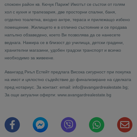
спокоен район кв. Кючук Париж! Имотът се състои от голям
хол с кухня и трапезария, две просторни спални, баня,
отделно тоалетна, входно антре, тераса и прилежащо избено
помещение. Жилището е в отлично състояние и се продава
напълно обзаведено, което Ви позволява да се нанесете
веднага. Намира се в близост до училища, детски градини,
хранителни магазини, удобен градски транспорт и всичко
необходимо за живеене.
Авангард Риъл Естейт предлага Висока сигурност при покупка
на имот и цялостно съдействие до финализиране на сделката
пред нотариус. За контакт: email: info@avangardrealestate.bg;
За още актуални оферти: www.avangardrealestate.bg