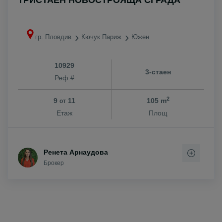
ТРИСТАЕН НОВОСТРОЯЩА СГРАДА
гр. Пловдив
Кючук Париж
Южен
10929
3-стаен
Реф #
2
9
11
105 m
от
Етаж
Площ
Ренета Арнаудова
Брокер