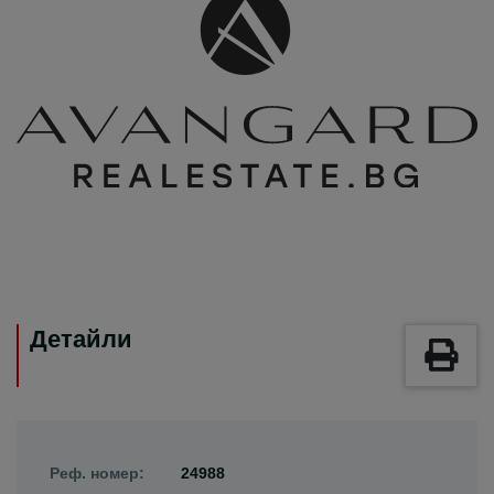
Детайли
Реф. номер:
24988