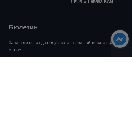
1 EUR = 1.95583 BGN
Бюлетин
Запишете се, за да получавате първи най-новите оферти
от нас
Всички права запазени! ©
Авангард Риъл Естейт
2026
Разработка:
Intelligent Web Solutions