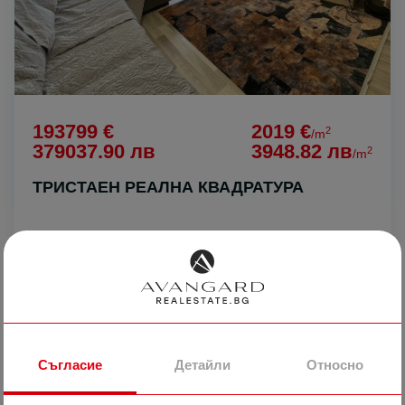
193799 €
2019 €
2
/m
379037.90 лв
3948.82 лв
2
/m
ТРИСТАЕН РЕАЛНА КВАДРАТУРА
гр. Пловдив
Кючук Париж
м-н Слънчеви лъчи
9260
3-стаен
Реф #
Съгласие
Детайли
Относно
2
3
7
96 m
от
Етаж
Площ