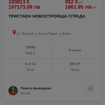
100813 €
952 €
2
/m
197173.09 лв
1861.95 лв
2
/m
ТРИСТАЕН НОВОСТРОЯЩА СГРАДА
гр. Пловдив
Кючук Париж
Южен
10928
3-стаен
Реф #
2
6
12
106 m
от
Етаж
Площ
Ренета Арнаудова
Брокер