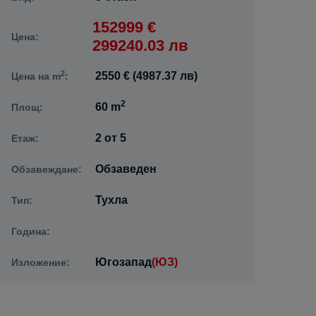
152999 €
Цена:
299240.03 лв
2
2550 € (4987.37 лв)
Цена на m
:
2
60 m
Площ:
2
от
5
Етаж:
Обзаведен
Обзавеждане:
Тухла
Тип:
Година:
Югозапад
(ЮЗ)
Изложение: