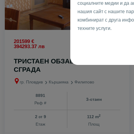
социалните медии и да 
нашия сайт с нашите пар
комбинират с друга инфо
техните услуги.
2
201599 €
1800 €
/m
2
394293.37 лв
3520.49 лв
/m
ТРИСТАЕН ОБЗАВЕДЕН НОВА
СГРАДА
гр. Пловдив
Кършияка
Филипово
8891
3-стаен
Реф #
2
2
9
112 m
от
Етаж
Площ