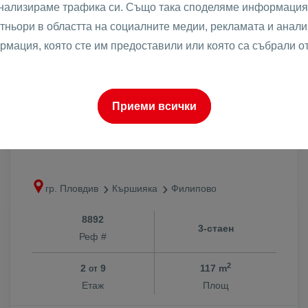
анализираме трафика си. Също така споделяме информация 
тньори в областта на социалните медии, рекламата и анализ
рмация, която сте им предоставили или която са събрали о
2
210599 €
1800 €
/m
2
411895.84 лв
Приеми всички
3520.49 лв
/m
ТРИСТАЕН НОВ С АКТ 16
гр. Пловдив
Кършияка
Филипово
8892
3-стаен
Реф #
2
2
9
117 m
от
Етаж
Площ