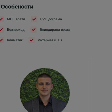
Особености
MDF врати
PVC дограма
Безпреход
Блиндирана врата
Климатик
Интернет и ТВ