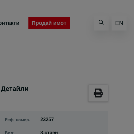
EN
Продай имот
онтакти
Детайли
23257
Реф. номер:
3-стаен
Вид: