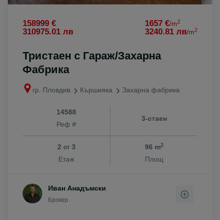
2
158999 €
1657 €
/m
2
310975.01 лв
3240.81 лв
/m
Тристаен с Гараж/Захарна
Фабрика
гр. Пловдив
Кършияка
Захарна фабрика
14588
3-стаен
Реф #
2
2
3
96 m
от
Етаж
Площ
Иван Анадъмски
Брокер