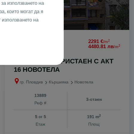
за използването на
а, които могат да я
т използването на
2
437579 €
2291 €
/m
2
855830.14 лв
4480.81 лв
/m
ПРОСТОРЕН ТРИСТАЕН С АКТ
16 НОВОТЕЛА
гр. Пловдив
Кършияка
Новотела
13889
3-стаен
Реф #
2
5
5
191 m
от
Етаж
Площ