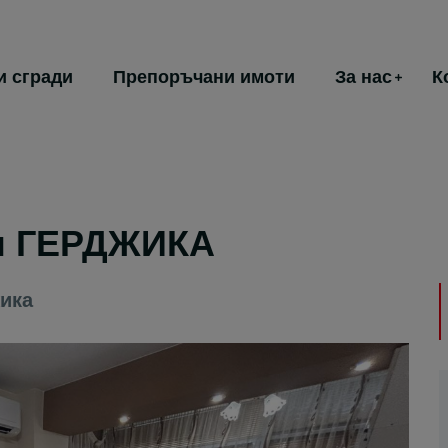
и сгради
Препоръчани имоти
За нас
К
ен ГЕРДЖИКА
ика