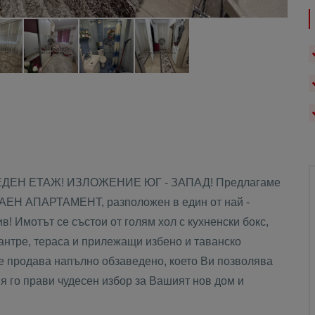
ДЕН ЕТАЖ! ИЗЛОЖЕНИЕ ЮГ - ЗАПАД! Предлагаме
Н АПАРТАМЕНТ, разположен в един от най -
! Имотът се състои от голям хол с кухненски бокс,
 антре, тераса и прилежащи избено и таванско
е продава напълно обзаведено, което Ви позволява
я го прави чудесен избор за Вашият нов дом и