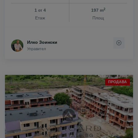
2
1
4
197 m
от
Етаж
Площ
Илко Зоински
Управител
ПРОДАВА