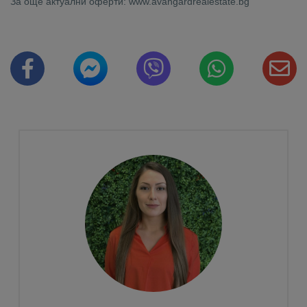
За още актуални оферти: www.avangardrealestate.bg