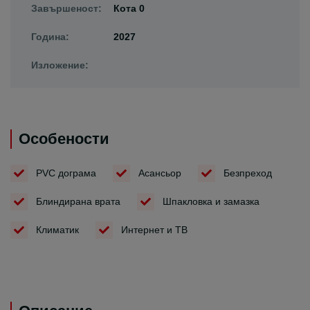
Завършеност:
Кота 0
Година:
2027
Изложение:
Особености
PVC дограма
Асансьор
Безпреход
Блиндирана врата
Шпакловка и замазка
Климатик
Интернет и ТВ