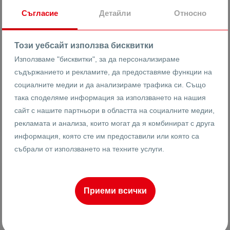
Съгласие
Детайли
Относно
22136
3-стаен
Реф #
Този уебсайт използва бисквитки
2
2
4
98 m
от
Използваме "бисквитки", за да персонализираме
Етаж
Площ
съдържанието и рекламите, да предоставяме функции на
социалните медии и да анализираме трафика си. Също
така споделяме информация за използването на нашия
Иван Анадъмски
сайт с нашите партньори в областта на социалните медии,
Брокер
рекламата и анализа, които могат да я комбинират с друга
информация, която сте им предоставили или която са
събрали от използването на техните услуги.
ПРОДАВА
Приеми всички