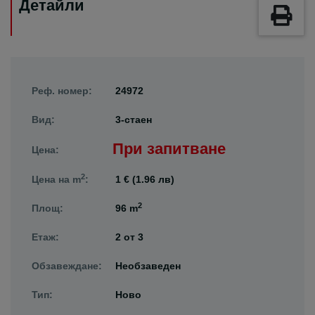
Детайли
Реф. номер:
24972
Вид:
3-стаен
При запитване
Цена:
2
Цена на m
:
1 € (1.96 лв)
2
Площ:
96 m
Етаж:
2
от
3
Обзавеждане:
Необзаведен
Тип:
Ново