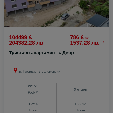
104499 €
786 €
2
/m
204382.28 лв
1537.28 лв
2
/m
Тристаен апартамент с Двор
гр. Пловдив
Беломорски
22151
3-стаен
Реф #
2
1
4
133 m
от
Етаж
Площ