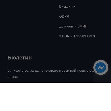
Бисквитки
GDPR
Документи ЗМИП
1 EUR = 1.95583 BGN
Бюлетин
Запишете се, за да получавате първи най-новите оферти
от нас