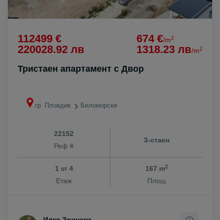
112499 €
674 €
2
/m
220028.92 лв
1318.23 лв
2
/m
Тристаен апартамент с Двор
гр. Пловдив
Беломорски
22152
3-стаен
Реф #
2
1
4
167 m
от
Етаж
Площ
Илко Зоински