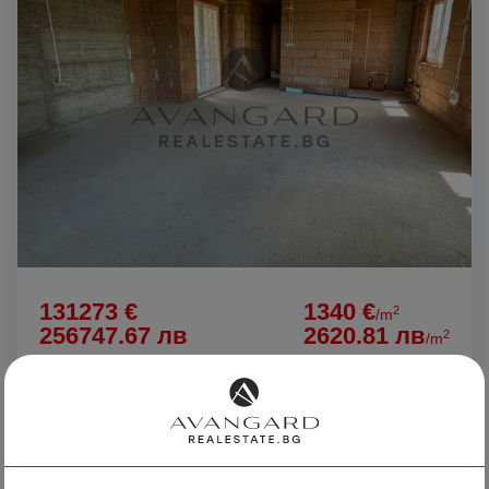
131273 €
1340 €
2
/m
256747.67 лв
2620.81 лв
2
/m
ПРОСТОРЕН ТРИСТАЕН ПРЕД АКТ15 /
ЮЖНО ИЗЛОЖЕНИЕ
гр. Пловдив
Беломорски