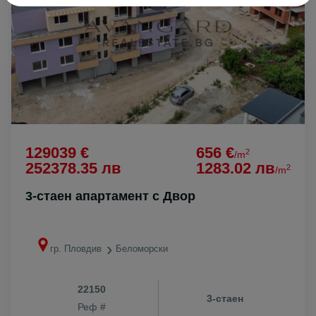
129039 €
656 €
2
/m
252378.35 лв
1283.02 лв
2
/m
3-стаен апартамент с Двор
гр. Пловдив
Беломорски
22150
3-стаен
Реф #