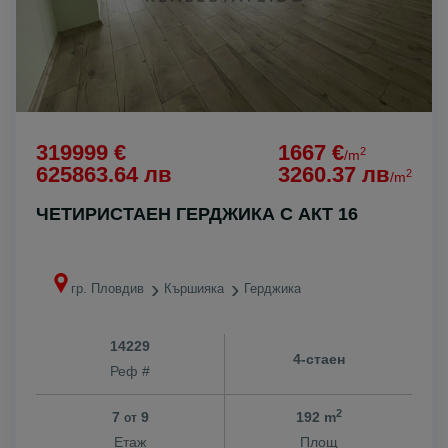
319999 €
1667 €
2
/m
625863.64 лв
3260.37 лв
2
/m
ЧЕТИРИСТАЕН ГЕРДЖИКА С АКТ 16
гр. Пловдив
Кършияка
Герджика
14229
4-стаен
Реф #
2
7
9
192 m
от
Етаж
Площ