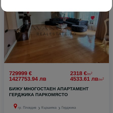
729999 €
2318 €
2
/m
1427753.94 лв
4533.61 лв
2
/m
БИЖУ МНОГОСТАЕН АПАРТАМЕНТ
ГЕРДЖИКА ПАРКОМЯСТО
гр. Пловдив
Кършияка
Герджика