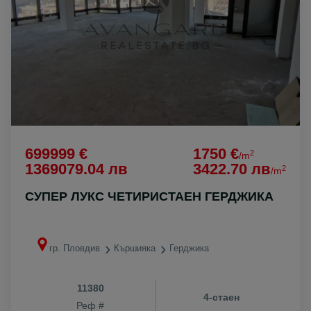
699999 €
1750 €
2
/m
1369079.04 лв
3422.70 лв
2
/m
СУПЕР ЛУКС ЧЕТИРИСТАЕН ГЕРДЖИКА
гр. Пловдив
Кършияка
Герджика
11380
4-стаен
Реф #