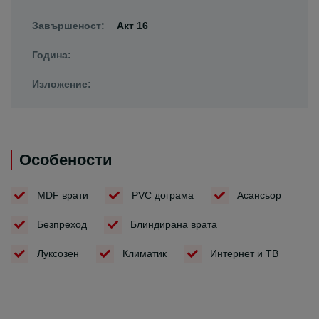
Завършеност:
Акт 16
Година:
Изложение:
Особености
MDF врати
PVC дограма
Асансьор
Безпреход
Блиндирана врата
Луксозен
Климатик
Интернет и ТВ