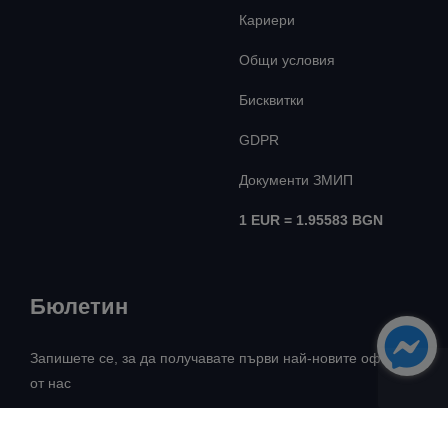
Кариери
Общи условия
Бисквитки
GDPR
Документи ЗМИП
1 EUR = 1.95583 BGN
Бюлетин
Запишете се, за да получавате първи най-новите оферти
от нас