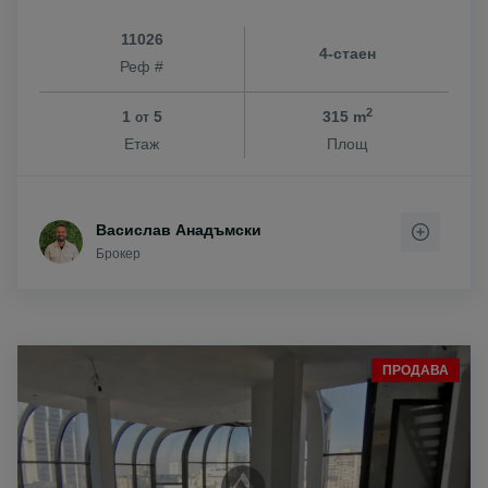
11026
4-стаен
Реф #
2
1
5
315 m
от
Етаж
Площ
Васислав Анадъмски
Брокер
ПРОДАВА