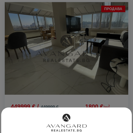
ПРОДАВА
449999 € /
1800 €
2
449999 €
/m
880121.54 лв /
3520.49 лв
2
880121.54 лв
/m
Уникален ЧЕТИРИСТАЕН Пентхаус /
Новотела