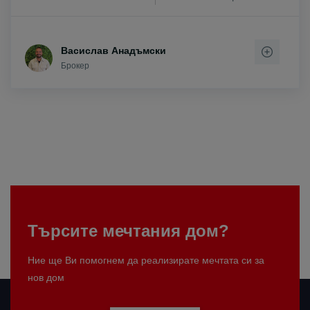
Васислав Анадъмски
Брокер
Търсите мечтания дом?
Ние ще Ви помогнем да реализирате мечтата си за
нов дом