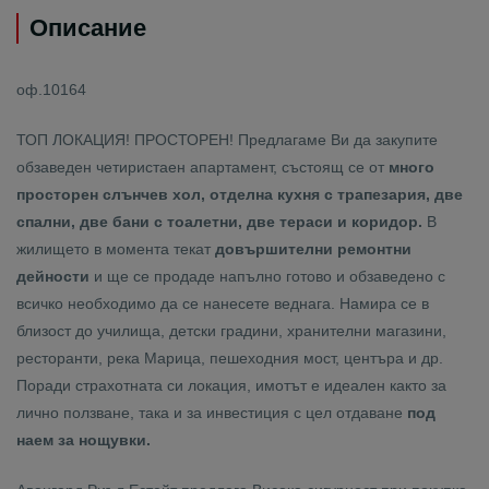
Описание
оф.10164
ТОП ЛОКАЦИЯ! ПРОСТОРЕН! Предлагаме Ви да закупите
обзаведен четиристаен апартамент, състоящ се от
много
просторен слънчев хол, отделна кухня с трапезария, две
спални, две бани с тоалетни, две тераси и коридор.
В
жилището в момента текат
довършителни ремонтни
дейности
и ще се продаде напълно готово и обзаведено с
всичко необходимо да се нанесете веднага. Намира се в
близост до училища, детски градини, хранителни магазини,
ресторанти, река Марица, пешеходния мост, центъра и др.
Поради страхотната си локация, имотът е идеален както за
лично ползване, така и за инвестиция с цел отдаване
под
наем за нощувки.