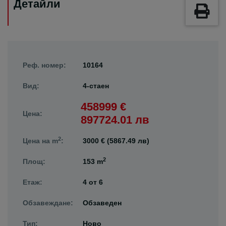
Детайли
Реф. номер:
10164
Вид:
4-стаен
458999 €
Цена:
897724.01 лв
2
Цена на m
:
3000 € (5867.49 лв)
2
Площ:
153 m
Етаж:
4
от
6
Обзавеждане:
Обзаведен
Тип:
Ново