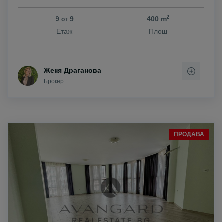
2
9
9
400 m
от
Етаж
Площ
Женя Драганова
Брокер
ПРОДАВА