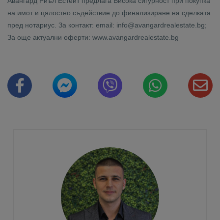
Авангард Риъл Естейт предлага Висока сигурност при покупка
на имот и цялостно съдействие до финализиране на сделката
пред нотариус. За контакт: email: info@avangardrealestate.bg;
За още актуални оферти: www.avangardrealestate.bg