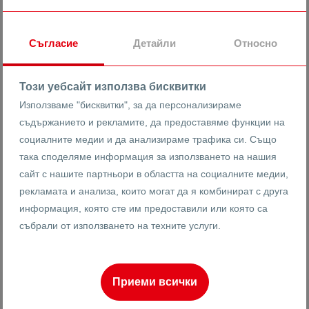
гр. Пловдив
Кършияка
Новотела
Съгласие
Детайли
Относно
2403
4-стаен
Този уебсайт използва бисквитки
Реф #
Използваме "бисквитки", за да персонализираме
2
5
5
250 m
съдържанието и рекламите, да предоставяме функции на
от
Етаж
Площ
социалните медии и да анализираме трафика си. Също
така споделяме информация за използването на нашия
сайт с нашите партньори в областта на социалните медии,
рекламата и анализа, които могат да я комбинират с друга
Васислав Анадъмски
информация, която сте им предоставили или която са
Брокер
събрали от използването на техните услуги.
Приеми всички
ПРОДАВА