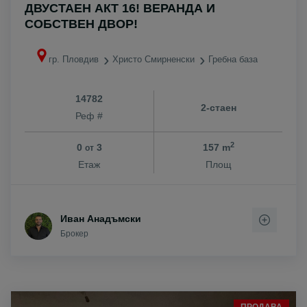
ДВУСТАЕН АКТ 16! ВЕРАНДА И
СОБСТВЕН ДВОР!
гр. Пловдив
Христо Смирненски
Гребна база
14782
2-стаен
Реф #
2
0
3
157 m
от
Етаж
Площ
Иван Анадъмски
Брокер