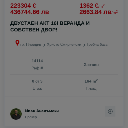
223304 €
1362 €
2
/m
436744.66 лв
2663.84 лв
2
/m
ДВУСТАЕН АКТ 16! ВЕРАНДА И
СОБСТВЕН ДВОР!
гр. Пловдив
Христо Смирненски
Гребна база
14114
2-стаен
Реф #
2
0
3
164 m
от
Етаж
Площ
Иван Анадъмски
Брокер