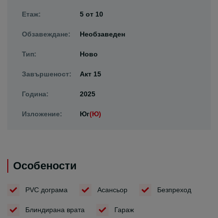
Етаж:
5
от
10
Обзавеждане:
Необзаведен
Тип:
Ново
Завършеност:
Акт 15
Година:
2025
Изложение:
Юг
(Ю)
Особености
PVC дограма
Асансьор
Безпреход
Блиндирана врата
Гараж