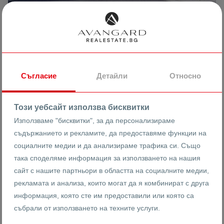
При запитване
ДВУСТАЕН АПАРТАМЕНТ / НАЙ -
Съгласие
Детайли
Относно
ЛУКСОЗНИЯТ КОМПЛЕКС В ГРАДА!
Този уебсайт използва бисквитки
гр. Пловдив
Христо Смирненски
МОЛ Пловдив
Използваме "бисквитки", за да персонализираме
съдържанието и рекламите, да предоставяме функции на
11235
социалните медии и да анализираме трафика си. Също
2-стаен
Реф #
така споделяме информация за използването на нашия
сайт с нашите партньори в областта на социалните медии,
2
4
6
69 m
от
рекламата и анализа, които могат да я комбинират с друга
Етаж
Площ
информация, която сте им предоставили или която са
събрали от използването на техните услуги.