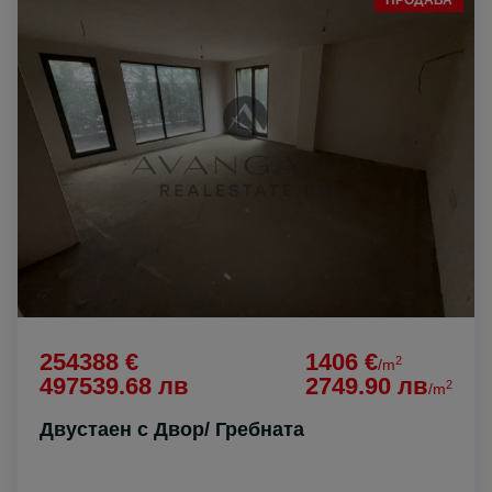
ПРОДАВА
254388 €
1406 €
2
/m
497539.68 лв
2749.90 лв
2
/m
Двустаен с Двор/ Гребната