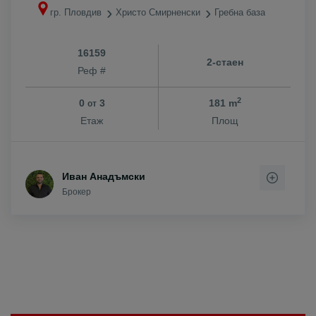
гр. Пловдив
Христо Смирненски
Гребна база
16159
2-стаен
Реф #
2
0
3
181 m
от
Етаж
Площ
Иван Анадъмски
Брокер