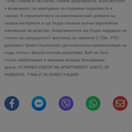
,ТРИСТАЙНИ И ЧЕТИРИСТАЙНИ апартаменти, ИЗЛОЖЕНИЯ
и възможност за закупуване на подземни паркоместа и
гаражи. В строителството са използвани най- добрите на
пазара материали и ще бъдат спазени всички европейски
изисквания за качество. Апартаментите ще бъдат издадени на
степен на завършеност: височина на таваните 2.70м., PVC
дограма с троен стъклопакет, допълнителна шумоизолация на
пода, стени с финна гипсова шпакловка, ВиК на тапа,
пълно окабеляване и масивна външна блиндирана
врата. ОТЛИЧЕН ИЗБОР НА АПАРТАМЕНТ, КАКТО ЗА
ЖИВЕЕНЕ, ТАКА И ЗА ИНВЕСТИЦИЯ!