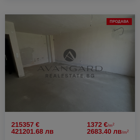
ПРОДАВА
215357 €
1372 €
2
/m
421201.68 лв
2683.40 лв
2
/m