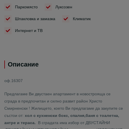
Паркомясто
Луксозен
Шпакловка и замазка
Климатик
Интернет и ТВ
Описание
оф.16307
Предлагаме Ви двустаен апартамент в новострояща се
сграда в предпочитан и силно развит район Христо
Смирненски ! Жилището, което Ви предлагаме да закупите се
състои от:
хол с кухненски бокс, спалня,баня с тоалетна,
антре и тераса.
В сградата има избор от ДВУСТАЙНИ