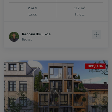
2
2
9
117 m
от
Етаж
Площ
Калоян Шишков
Брокер
ПРОДАВА