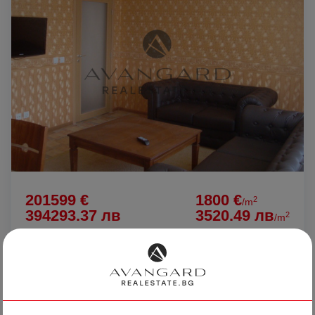
201599 €
1800 €
2
/m
394293.37 лв
3520.49 лв
2
/m
ТРИСТАЕН ОБЗАВЕДЕН НОВА СГРАДА
гр. Пловдив
Кършияка
Филипово