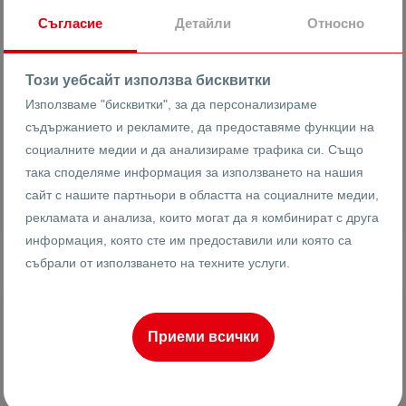
Съгласие
Детайли
Относно
8891
3-стаен
Реф #
Този уебсайт използва бисквитки
2
2
9
112 m
от
Използваме "бисквитки", за да персонализираме
Етаж
Площ
съдържанието и рекламите, да предоставяме функции на
социалните медии и да анализираме трафика си. Също
така споделяме информация за използването на нашия
Калоян Шишков
сайт с нашите партньори в областта на социалните медии,
Брокер
рекламата и анализа, които могат да я комбинират с друга
информация, която сте им предоставили или която са
събрали от използването на техните услуги.
ПРОДАВА
Приеми всички