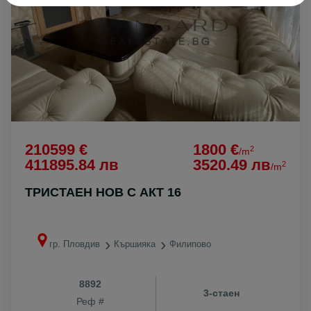
210599 €
1800 €
2
/m
411895.84 лв
3520.49 лв
2
/m
ТРИСТАЕН НОВ С АКТ 16
гр. Пловдив
Кършияка
Филипово
8892
3-стаен
Реф #