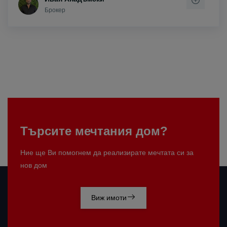
Брокер
Търсите мечтания дом?
Ние ще Ви помогнем да реализирате мечтата си за
нов дом
Виж имоти