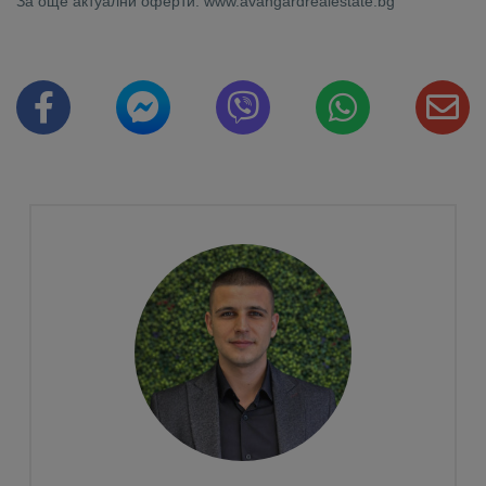
За още актуални оферти: www.avangardrealestate.bg