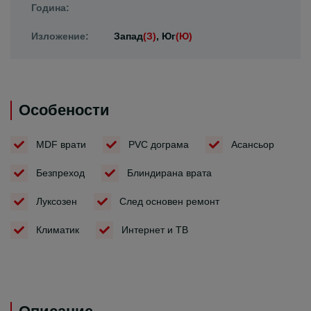
Година:
Изложение:
Запад
(З)
, Юг
(Ю)
Особености
MDF врати
PVC дограма
Асансьор
Безпреход
Блиндирана врата
Луксозен
След основен ремонт
Климатик
Интернет и ТВ