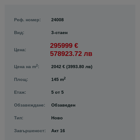
Реф. номер:
24008
Вид:
3-стаен
295999 €
Цена:
578923.72 лв
2
Цена на m
:
2042 € (3993.80 лв)
2
Площ:
145 m
Етаж:
5
от
5
Обзавеждане:
Обзаведен
Тип:
Ново
Завършеност:
Акт 16