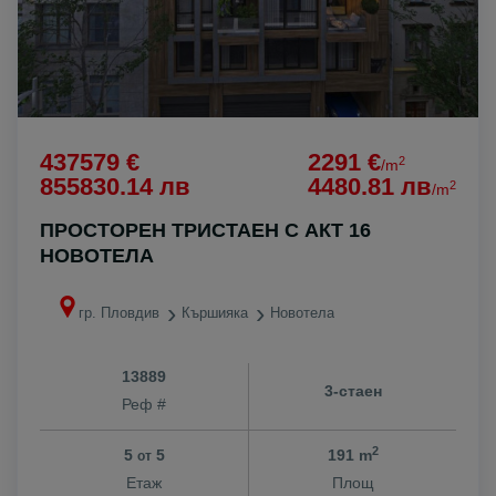
437579 €
2291 €
2
/m
855830.14 лв
4480.81 лв
2
/m
ПРОСТОРЕН ТРИСТАЕН С АКТ 16
НОВОТЕЛА
гр. Пловдив
Кършияка
Новотела
13889
3-стаен
Реф #
2
5
5
191 m
от
Етаж
Площ