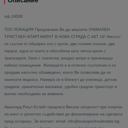
Описание
оф.24008
ТОП ЛОКАЦИЯ! Предлагаме Ви да закупите УНИКАЛЕН
ТРИСТАЕН АПАРТАМЕНТ В НОВА СГРАДА С АКТ 16! Имотът
се състои от обширен хол с кухня, две големи спални, две
тераси, една от които е обособена като лятна кухня с
трапезария, баня с тоалетна, входно антре и прилежащо
избено помещение. Жилището е в отлично състояние и се
продава напълно обзаведено, което Ви позволява да се
нанесете веднага. Намира се в близост до училища, детски
градини, хранителни магазини, удобен градски транспорт и
всичко необходимо за живеене.
Авангард Риъл Естейт предлага Висока сигурност при покупка
на имот и цялостно съдействие до финализиране на сделката
пред нотариус. За контакт: email: info@avangardrealestate.bg;