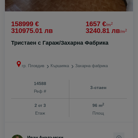
158999 €
1657 €
2
/m
310975.01 лв
3240.81 лв
2
/m
Тристаен с Гараж/Захарна Фабрика
гр. Пловдив
Кършияка
Захарна фабрика
14588
3-стаен
Реф #
2
2
3
96 m
от
Етаж
Площ
Иван Анадъмски