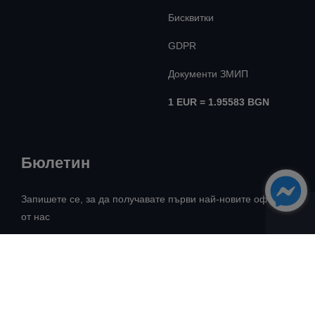
Бисквитки
GDPR
Документи ЗМИП
1 EUR = 1.95583 BGN
Бюлетин
Запишете се, за да получавате първи най-новите оферти
от нас