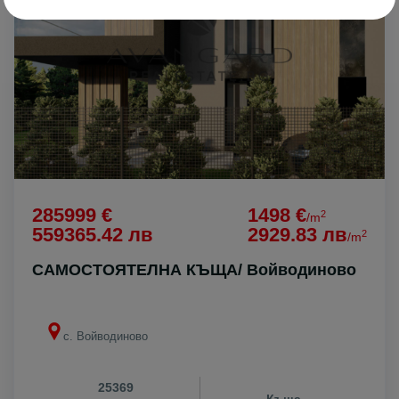
285999 €
1498 €
2
/m
559365.42 лв
2929.83 лв
2
/m
САМОСТОЯТЕЛНА КЪЩА/ Войводиново
с. Войводиново
25369
Къща