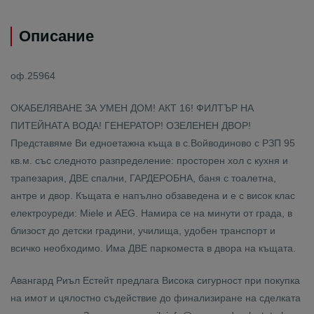
Описание
оф.25964
ОКАБЕЛЯВАНЕ ЗА УМЕН ДОМ! АКТ 16! ФИЛТЪР НА
ПИТЕЙНАТА ВОДА! ГЕНЕРАТОР! ОЗЕЛЕНЕН ДВОР!
Представяме Ви едноетажна къща в с.Войводиново с РЗП 95
кв.м. със следното разпределение: просторен хол с кухня и
трапезария, ДВЕ спални, ГАРДЕРОБНА, баня с тоалетна,
антре и двор. Къщата е напълно обзаведена и е с висок клас
електроуреди: Miele и AEG. Намира се на минути от града, в
близост до детски градини, училища, удобен транспорт и
всичко необходимо. Има ДВЕ паркоместа в двора на къщата.
Авангард Риъл Естейт предлага Висока сигурност при покупка
на имот и цялостно съдействие до финализиране на сделката