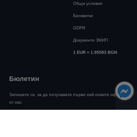
Общи условия
Бисквитки
GDPR
Документи ЗМИП
1 EUR = 1.95583 BGN
Бюлетин
Запишете се, за да получавате първи най-новите оферти
от нас