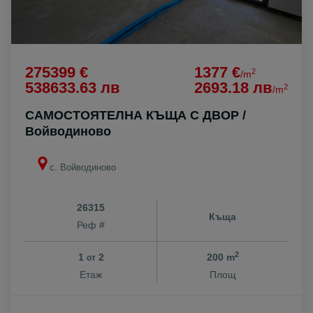
275399 €
1377 €
2
/m
538633.63 лв
2693.18 лв
2
/m
САМОСТОЯТЕЛНА КЪЩА С ДВОР /
Войводиново
с. Войводиново
26315
Къща
Реф #
2
1
2
200 m
от
Етаж
Площ