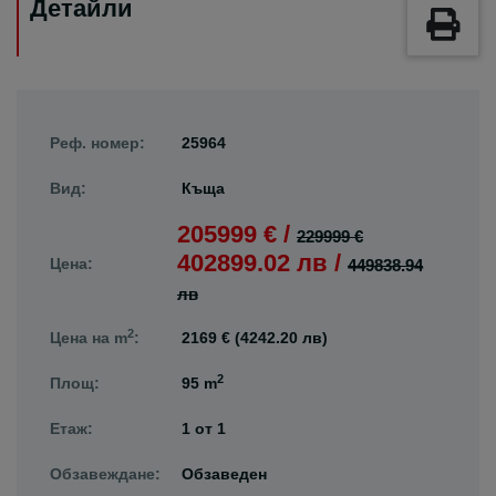
Детайли
Реф. номер:
25964
Вид:
Къща
205999 € /
229999 €
402899.02 лв /
Цена:
449838.94
лв
2
Цена на m
:
2169 € (4242.20 лв)
2
Площ:
95 m
Етаж:
1
от
1
Обзавеждане:
Обзаведен