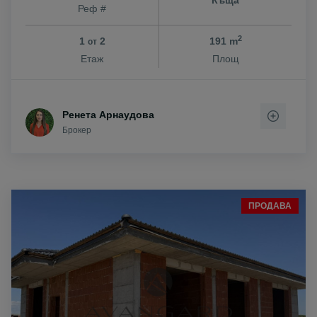
Реф #
2
1
2
191 m
от
Етаж
Площ
Ренета Арнаудова
Брокер
ПРОДАВА