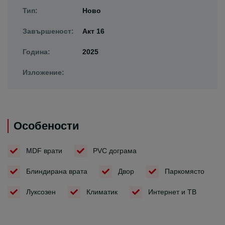
Тип:
Ново
Завършеност:
Акт 16
Година:
2025
Изложение:
Особености
MDF врати
PVC дограма
Блиндирана врата
Двор
Паркомясто
Луксозен
Климатик
Интернет и ТВ