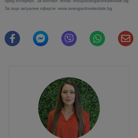
пред нотариус. За контакт: email: info@avangardrealestate.bg;
За още актуални оферти: www.avangardrealestate.bg