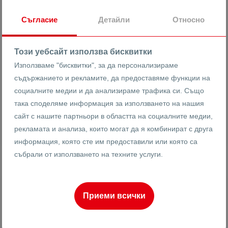
Съгласие
Детайли
Относно
11882
Къща
Реф #
Този уебсайт използва бисквитки
2
1
2
120 m
Използваме "бисквитки", за да персонализираме
от
Етаж
Площ
съдържанието и рекламите, да предоставяме функции на
социалните медии и да анализираме трафика си. Също
така споделяме информация за използването на нашия
сайт с нашите партньори в областта на социалните медии,
Васислав Анадъмски
рекламата и анализа, които могат да я комбинират с друга
Брокер
информация, която сте им предоставили или която са
събрали от използването на техните услуги.
ПРОДАВА
Приеми всички