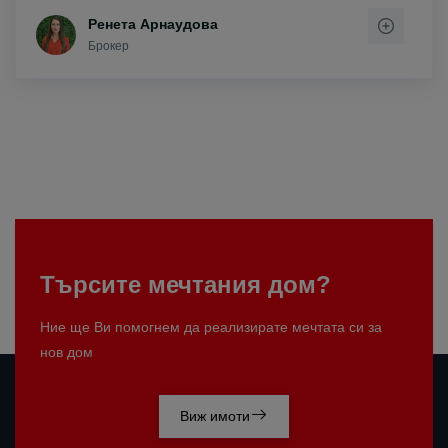
Ренета Арнаудова
Брокер
Търсите мечтания дом?
Ние ще Ви помогнем да реализирате мечтата си за
нов дом
Виж имоти