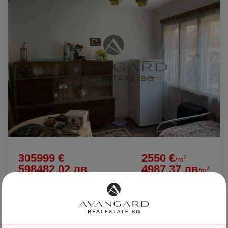
305999 €
2550 €
2
/m
598482.02 лв
4987.37 лв
2
/m
КЪЩА В ЦЕНТЪРА НА ВОЙВОДИНОВО!
с. Войводиново