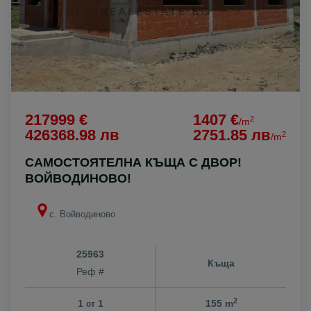
217999 €
1407 €
2
/m
426368.98 лв
2751.85 лв
2
/m
САМОСТОЯТЕЛНА КЪЩА С ДВОР!
ВОЙВОДИНОВО!
с. Войводиново
25963
Къща
Реф #
2
1
1
155 m
от