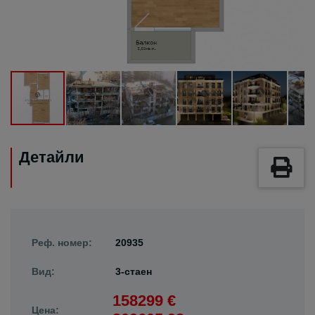
Детайли
Реф. номер:
20935
Вид:
3-стаен
158299 €
Цена: