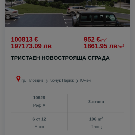
100813 €
952 €
2
/m
197173.09 лв
1861.95 лв
2
/m
ТРИСТАЕН НОВОСТРОЯЩА СГРАДА
гр. Пловдив
Кючук Париж
Южен
10928
3-стаен
Реф #
2
6
12
106 m
от
Етаж
Площ