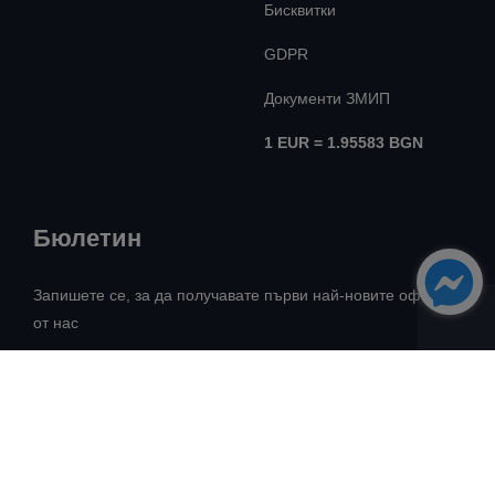
Бисквитки
GDPR
Документи ЗМИП
1 EUR = 1.95583 BGN
Бюлетин
Запишете се, за да получавате първи най-новите оферти
от нас