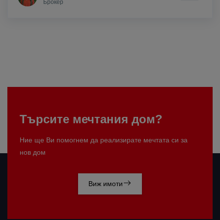
Брокер
Търсите мечтания дом?
Ние ще Ви помогнем да реализирате мечтата си за
нов дом
Виж имоти