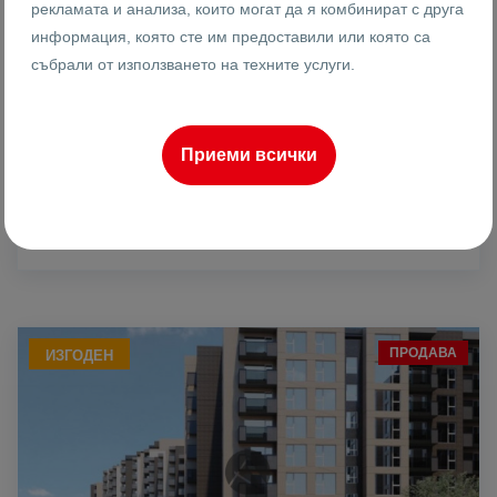
рекламата и анализа, които могат да я комбинират с друга
9260
3-стаен
информация, която сте им предоставили или която са
Реф #
събрали от използването на техните услуги.
2
3
7
96 m
от
Етаж
Площ
Приеми всички
Иван Анадъмски
Брокер
ПРОДАВА
ИЗГОДЕН