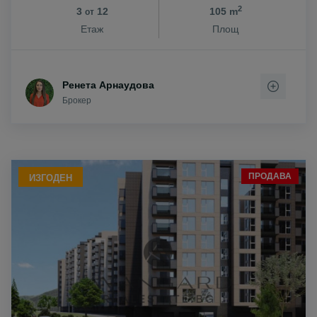
2
3
12
105 m
от
Етаж
Площ
Ренета Арнаудова
Брокер
ПРОДАВА
ИЗГОДЕН