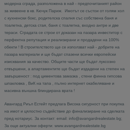
модерна сграда, разположена в най - предпочитаният район
за живеене в кв. Кючук Париж. Имотът се състои от голям хол
с кухненски бокс, родителска спалня със собствена баня и
тоалетна, детска стая, баня с тоалетна, входно антре и две
тераси. Сградата се строи от доказан на пазара инвеститор с
перфектна репутация и реализирани и продадени на 100%
обекти ! В строителството ще се използват най - добрите на
пазара материали и ще бъдат спазени всички европейски
изисквания за качество. Общите части ще бъдат луксозно
отвършени, а апартаментите ще бъдат издадени на степен на
завършеност : под циментова замазка , стени финна гипсова
шпакловка , ВиК на тапа , пълно интернет окабеляване и
масивна външна блиндирана врата !
Авангард Риъл Естейт предлага Висока сигурност при покупка
на имот и цялостно съдействие до финализиране на сделката
пред нотариус. За контакт: email: info@avangardrealestate.bg;
За още актуални оферти: www.avangardrealestate.bg