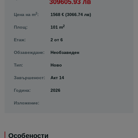
309605.93 лв
2
Цена на m
:
1568 € (3066.74 лв)
2
Площ:
101 m
Етаж:
2
от
6
Обзавеждане:
Необзаведен
Тип:
Ново
Завършеност:
Акт 14
Година:
2026
Изложение:
Особености