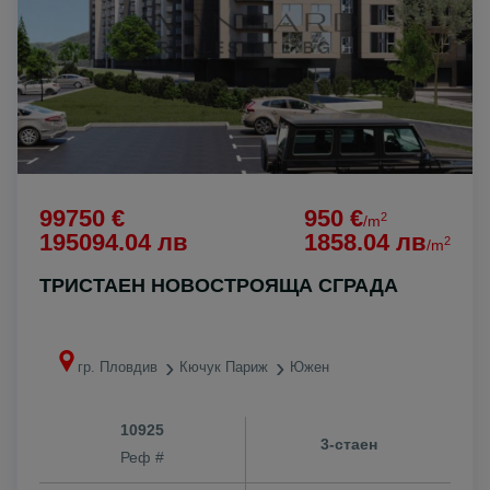
99750 €
950 €
2
/m
195094.04 лв
1858.04 лв
2
/m
ТРИСТАЕН НОВОСТРОЯЩА СГРАДА
гр. Пловдив
Кючук Париж
Южен
10925
3-стаен
Реф #