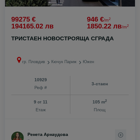
99275 €
946 €
2
/m
194165.02 лв
1850.22 лв
2
/m
ТРИСТАЕН НОВОСТРОЯЩА СГРАДА
гр. Пловдив
Кючук Париж
Южен
10929
3-стаен
Реф #
2
9
11
105 m
от
Етаж
Площ
Ренета Арнаудова