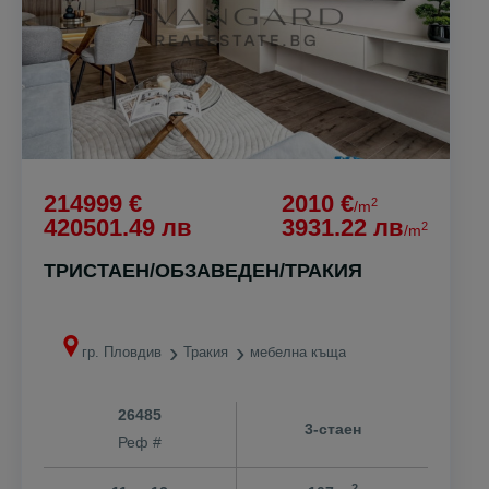
214999 €
2010 €
2
/m
420501.49 лв
3931.22 лв
2
/m
ТРИСТАЕН/ОБЗАВЕДЕН/ТРАКИЯ
гр. Пловдив
Тракия
мебелна къща
26485
3-стаен
Реф #
2