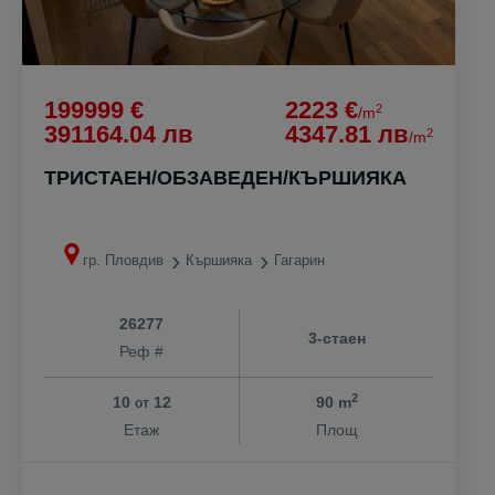
199999 €
2223 €
2
/m
391164.04 лв
4347.81 лв
2
/m
ТРИСТАЕН/ОБЗАВЕДЕН/КЪРШИЯКА
гр. Пловдив
Кършияка
Гагарин
26277
3-стаен
Реф #
2
10
12
90 m
от
Етаж
Площ