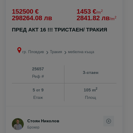
152500 €
1453 €
2
/m
298264.08 лв
2841.82 лв
2
/m
ПРЕД АКТ 16 !!! ТРИСТАЕН/ ТРАКИЯ
гр. Пловдив
Тракия
мебелна къща
25657
3-стаен
Реф #
2
5
9
105 m
от
Етаж
Площ
Стоян Николов
Брокер