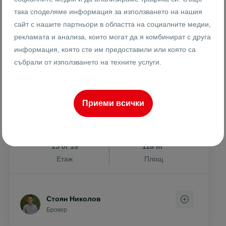
169999 €
1441 €
така споделяме информация за използването на нашия
2
/m
332489.14 лв
2818.35 лв
2
сайт с нашите партньори в областта на социалните медии,
/m
рекламата и анализа, които могат да я комбинират с друга
ПРОСТОРЕН/ТРИСТАЕН/КВ.
информация, която сте им предоставили или която са
СЪДИЙСКИ
събрали от използването на техните услуги.
гр. Пловдив
Център ИЗТОК
Съдийски
Приеми всички
26142
3-стаен
Реф #
2
15
19
118 m
от
Етаж
Площ
Стоян Николов
Брокер