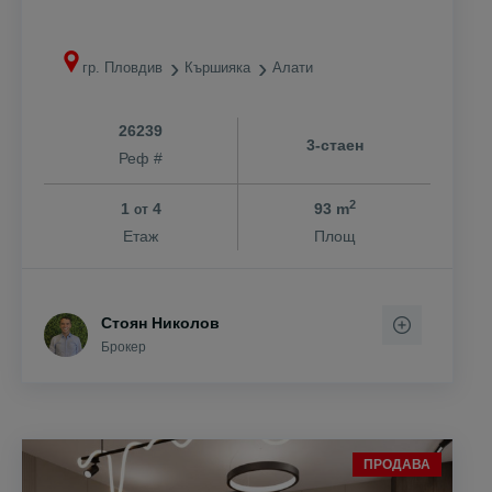
гр. Пловдив
Кършияка
Алати
26239
3-стаен
Реф #
2
1
4
93 m
от
Етаж
Площ
Стоян Николов
Брокер
ПРОДАВА