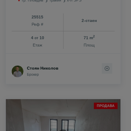
гр. Пловдив
Тракия
х-л SPS
25515
2-стаен
Реф #
2
4
10
71 m
от
Етаж
Площ
Стоян Николов
Брокер
ПРОДАВА