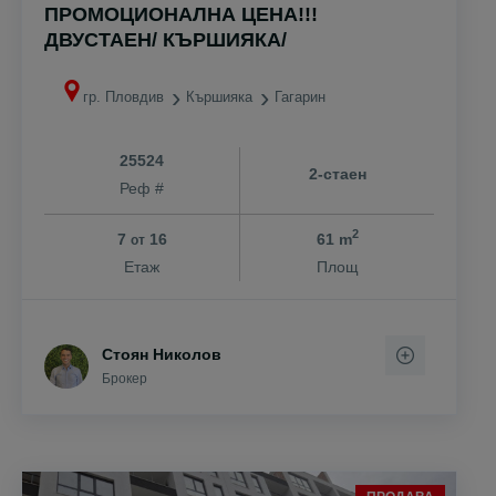
ПРОМОЦИОНАЛНА ЦЕНА!!!
ДВУСТАЕН/ КЪРШИЯКА/
гр. Пловдив
Кършияка
Гагарин
25524
2-стаен
Реф #
2
7
16
61 m
от
Етаж
Площ
Стоян Николов
Брокер