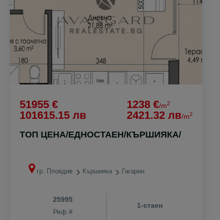
51955 €
1238 €
2
/m
101615.15 лв
2421.32 лв
2
/m
ТОП ЦЕНА/ЕДНОСТАЕН/КЪРШИЯКА/
гр. Пловдив
Кършияка
Гагарин
25995
1-стаен
Реф #