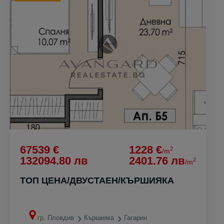
67539 €
1228 €
2
/m
132094.80 лв
2401.76 лв
2
/m
ТОП ЦЕНА/ДВУСТАЕН/КЪРШИЯКА
гр. Пловдив
Кършияка
Гагарин