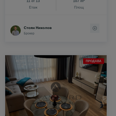
11
13
107 m
от
Етаж
Площ
Стоян Николов
Брокер
ПРОДАВА