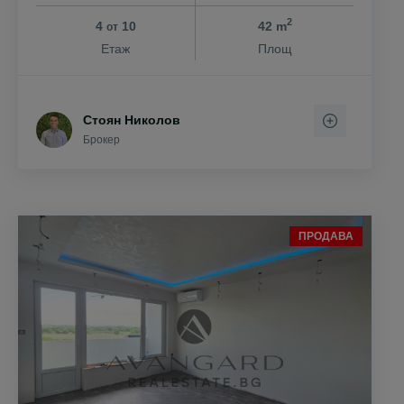
2
4
10
42 m
от
Етаж
Площ
Стоян Николов
Брокер
ПРОДАВА