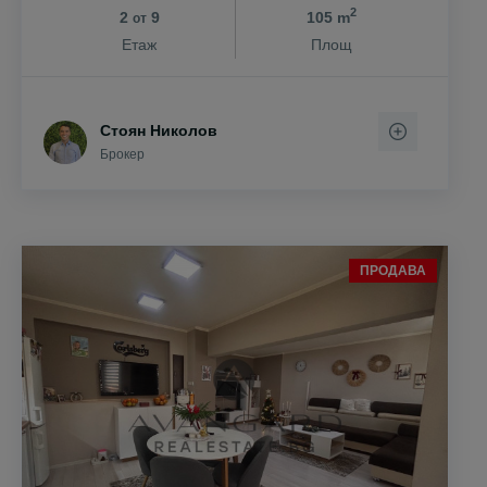
2
2
9
105 m
от
Етаж
Площ
Стоян Николов
Брокер
ПРОДАВА