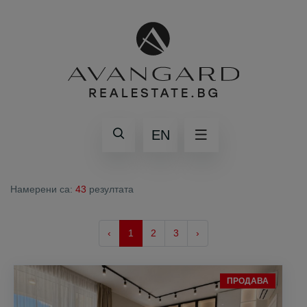
EN
Намерени са:
43
резултата
‹
1
2
3
›
ПРОДАВА