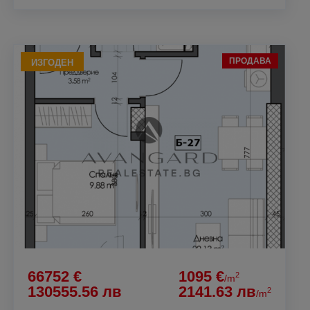
ПРОДАВА
ИЗГОДЕН
66752 €
1095 €
2
/m
130555.56 лв
2141.63 лв
2
/m