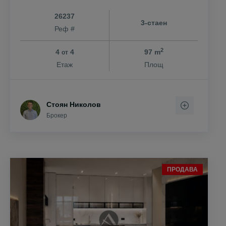
26237
3-стаен
Реф #
2
4
4
97 m
от
Етаж
Площ
Стоян Николов
Брокер
ПРОДАВА