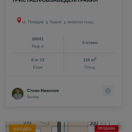
гр. Пловдив
Тракия
мебелна къща
26041
3-стаен
Реф #
2
8
13
110 m
от
Етаж
Площ
Стоян Николов
Брокер
ПРОДАВА
ИЗГОДЕН