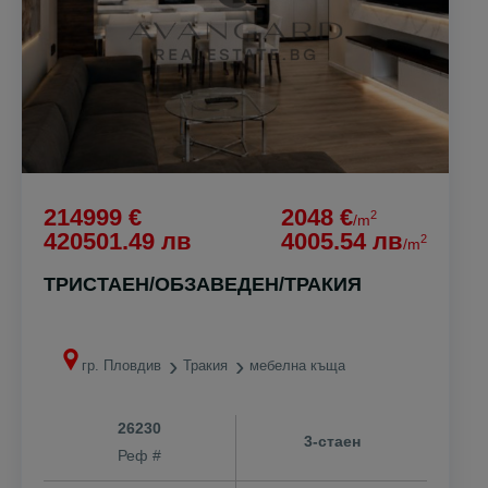
214999 €
2048 €
2
/m
420501.49 лв
4005.54 лв
2
/m
ТРИСТАЕН/ОБЗАВЕДЕН/ТРАКИЯ
гр. Пловдив
Тракия
мебелна къща
26230
3-стаен
Реф #