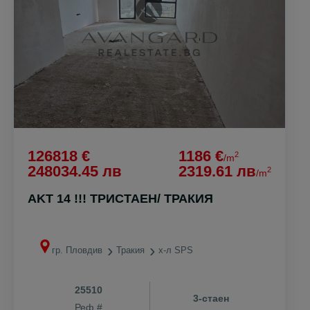
126818 €
1186 €
2
/m
248034.45 лв
2319.61 лв
2
/m
AKT 14 !!! ТРИСТАЕН/ ТРАКИЯ
гр. Пловдив
Тракия
х-л SPS
25510
3-стаен
Реф #