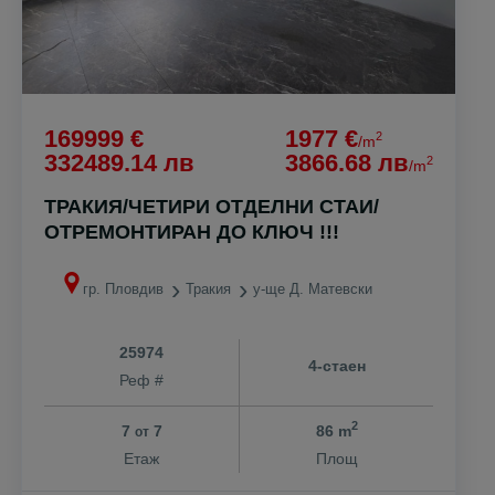
169999 €
1977 €
2
/m
332489.14 лв
3866.68 лв
2
/m
ТРАКИЯ/ЧЕТИРИ ОТДЕЛНИ СТАИ/
ОТРЕМОНТИРАН ДО КЛЮЧ !!!
гр. Пловдив
Тракия
у-ще Д. Матевски
25974
4-стаен
Реф #
2
7
7
86 m
от
Етаж
Площ