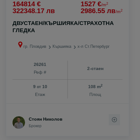
164814 €
1527 €
2
/m
322348.17 лв
2986.55 лв
2
/m
ДВУСТАЕН/КЪРШИЯКА/СТРАХОТНА
ГЛЕДКА
гр. Пловдив
Кършияка
х-л Ст.Петербург
26261
2-стаен
Реф #
2
9
10
108 m
от
Етаж
Площ
Стоян Николов
Брокер