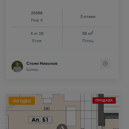
25996
2-стаен
Реф #
2
4
10
55 m
от
Етаж
Площ
Стоян Николов
Брокер
ПРОДАВА
ИЗГОДЕН