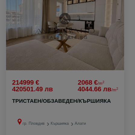
214999 €
2068 €
2
/m
420501.49 лв
4044.66 лв
2
/m
ТРИСТАЕН/ОБЗАВЕДЕН/КЪРШИЯКА
гр. Пловдив
Кършияка
Алати