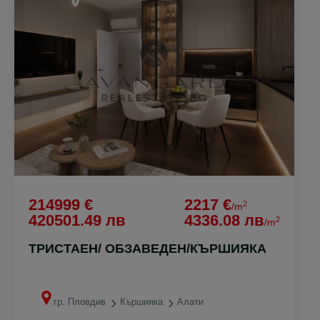
214999 €
2217 €
2
/m
420501.49 лв
4336.08 лв
2
/m
ТРИСТАЕН/ ОБЗАВЕДЕН/КЪРШИЯКА
гр. Пловдив
Кършияка
Алати