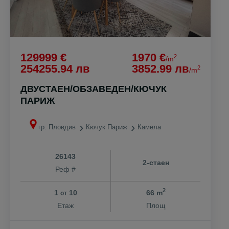
129999 €
1970 €
2
/m
254255.94 лв
3852.99 лв
2
/m
ДВУСТАЕН/ОБЗАВЕДЕН/КЮЧУК
ПАРИЖ
гр. Пловдив
Кючук Париж
Камела
26143
2-стаен
Реф #
2
1
10
66 m
от
Етаж
Площ