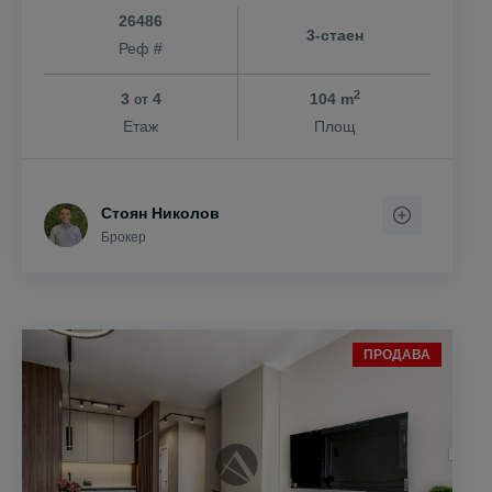
26486
3-стаен
Реф #
2
3
4
104 m
от
Етаж
Площ
Стоян Николов
Брокер
ПРОДАВА