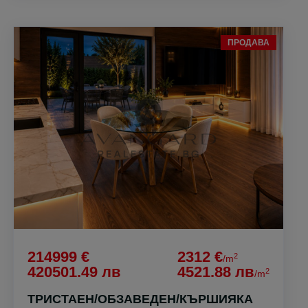
ПРОДАВА
214999 €
2312 €
2
/m
420501.49 лв
4521.88 лв
2
/m
ТРИСТАЕН/ОБЗАВЕДЕН/КЪРШИЯКА