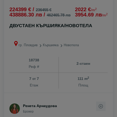
224399 € /
2022 €
2
236455 €
/m
438886.30 лв /
3954.69 лв
2
462465.78 лв
/m
ДВУСТАЕН КЪРШИЯКА/НОВОТЕЛА
гр. Пловдив
Кършияка
Новотела
18738
2-стаен
Реф #
2
7
7
111 m
от
Етаж
Площ
Ренета Арнаудова
Брокер