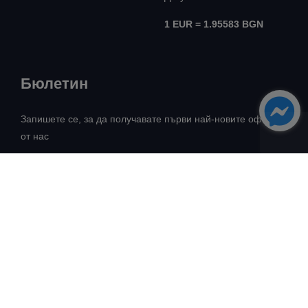
1 EUR = 1.95583 BGN
Бюлетин
Запишете се, за да получавате първи най-новите оферти
от нас
Всички права запазени! ©
Авангард Риъл Естейт
2026