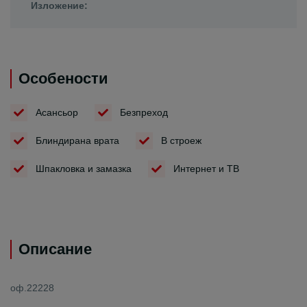
Изложение:
Особености
Асансьор
Безпреход
Блиндирана врата
В строеж
Шпакловка и замазка
Интернет и ТВ
Описание
оф.22228