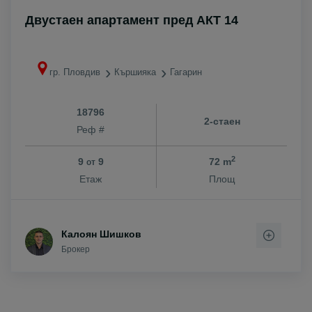
Двустаен апартамент пред АКТ 14
гр. Пловдив
Кършияка
Гагарин
18796
2-стаен
Реф #
2
9
9
72 m
от
Етаж
Площ
Калоян Шишков
Брокер