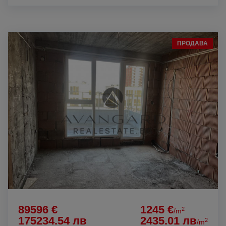
ПРОДАВА
89596 €
1245 €
2
/m
175234.54 лв
2435.01 лв
2
/m