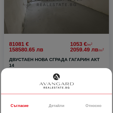
81081 €
1053 €
2
/m
158580.65 лв
2059.49 лв
2
/m
ДВУСТАЕН НОВА СГРАДА ГАГАРИН АКТ
14
гр. Пловдив
Кършияка
Гагарин
10299
2-стаен
Реф #
Съгласие
Детайли
Относно
2
15
18
77 m
от