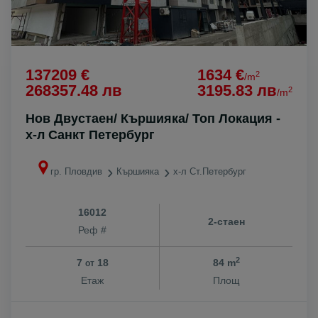
137209 €
1634 €
2
/m
268357.48 лв
3195.83 лв
2
/m
Нов Двустаен/ Кършияка/ Топ Локация -
х-л Санкт Петербург
гр. Пловдив
Кършияка
х-л Ст.Петербург
16012
2-стаен
Реф #
2
7
18
84 m
от
Етаж
Площ