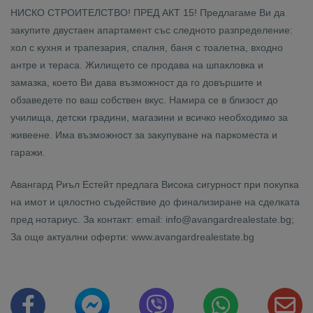
НИСКО СТРОИТЕЛСТВО! ПРЕД АКТ 15! Предлагаме Ви да
закупите двустаен апартамент със следното разпределение:
хол с кухня и трапезария, спалня, баня с тоалетна, входно
антре и тераса. Жилището се продава на шпакловка и
замазка, което Ви дава възможност да го довършите и
обзаведете по ваш собствен вкус. Намира се в близост до
училища, детски градини, магазини и всичко необходимо за
живеене. Има възможност за закупуване на паркоместа и
гаражи.
Авангард Риъл Естейт предлага Висока сигурност при покупка
на имот и цялостно съдействие до финализиране на сделката
пред нотариус. За контакт: email: info@avangardrealestate.bg;
За още актуални оферти: www.avangardrealestate.bg