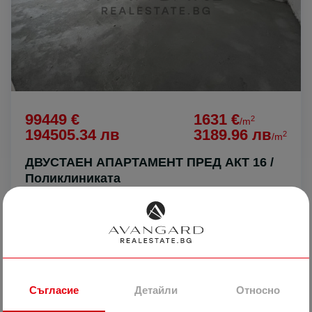
99449 €
1631 €
2
/m
194505.34 лв
3189.96 лв
2
/m
ДВУСТАЕН АПАРТАМЕНТ ПРЕД АКТ 16 /
Поликлиниката
гр. Пловдив
Тракия
Поликлиниката
14968
2-стаен
Реф #
Съгласие
Детайли
Относно
2
14
15
61 m
от