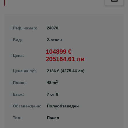
Реф. номер:
24970
Вид:
2-стаен
104899 €
Цена:
205164.61 лв
2
Цена на m
:
2186 € (4275.44 лв)
2
Площ:
48 m
Етаж:
7
от
8
Обзавеждане:
Полуобзаведен
Тип:
Панел