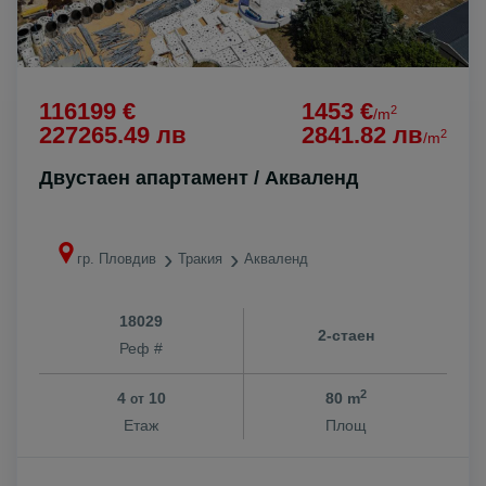
116199 €
1453 €
2
/m
227265.49 лв
2841.82 лв
2
/m
Двустаен апартамент / Акваленд
гр. Пловдив
Тракия
Акваленд
18029
2-стаен
Реф #
2
4
10
80 m
от
Етаж
Площ