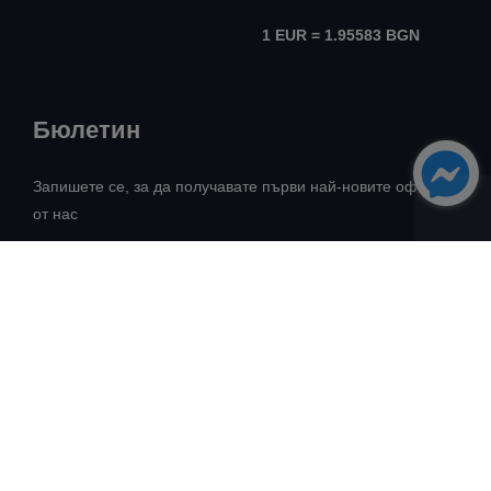
1 EUR = 1.95583 BGN
Бюлетин
Запишете се, за да получавате първи най-новите оферти
от нас
Всички права запазени! ©
Авангард Риъл Естейт
2026
Разработка:
Intelligent Web Solutions