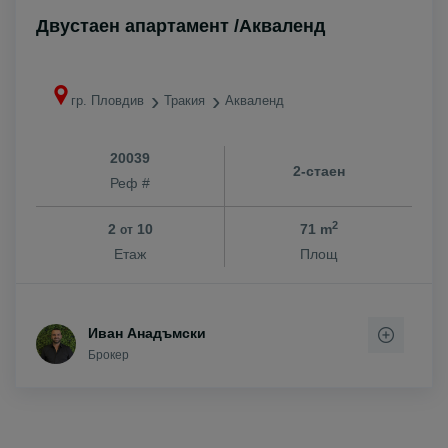
Двустаен апартамент /Акваленд
гр. Пловдив
Тракия
Акваленд
20039
2-стаен
Реф #
2
2
10
71 m
от
Етаж
Площ
Иван Анадъмски
Брокер