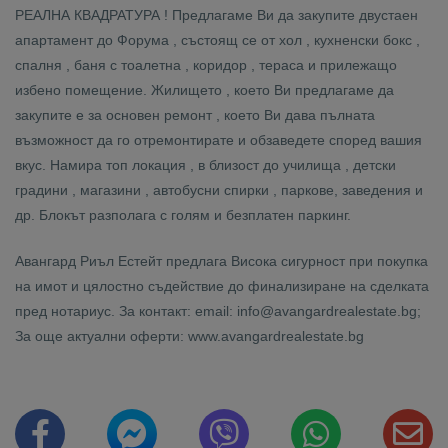
РЕАЛНА КВАДРАТУРА ! Предлагаме Ви да закупите двустаен
апартамент до Форума , състоящ се от хол , кухненски бокс ,
спалня , баня с тоалетна , коридор , тераса и прилежащо
избено помещение. Жилището , което Ви предлагаме да
закупите е за основен ремонт , което Ви дава пълната
възможност да го отремонтирате и обзаведете според вашия
вкус. Намира топ локация , в близост до училища , детски
градини , магазини , автобусни спирки , паркове, заведения и
др. Блокът разполага с голям и безплатен паркинг.
Авангард Риъл Естейт предлага Висока сигурност при покупка
на имот и цялостно съдействие до финализиране на сделката
пред нотариус. За контакт: email: info@avangardrealestate.bg;
За още актуални оферти: www.avangardrealestate.bg