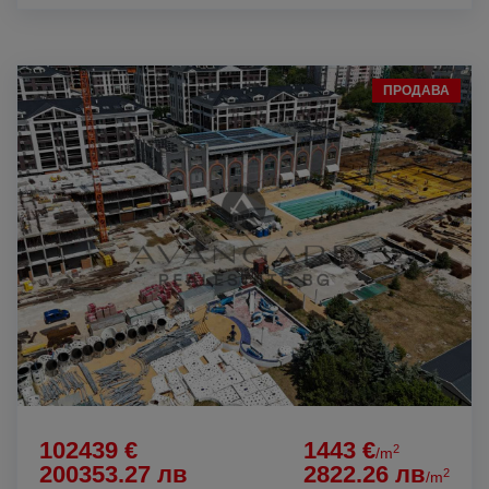
ПРОДАВА
102439 €
1443 €
2
/m
200353.27 лв
2822.26 лв
2
/m