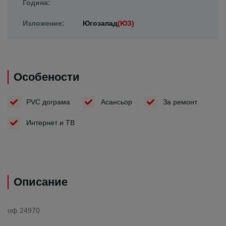
Година:
Изложение:
Югозапад
(ЮЗ)
Особености
PVC дограма
Асансьор
За ремонт
Интернет и ТВ
Описание
оф.24970