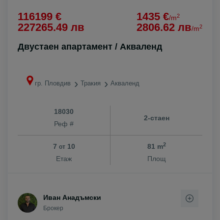
116199 €
1435 €
2
/m
227265.49 лв
2806.62 лв
2
/m
Двустаен апартамент / Акваленд
гр. Пловдив
Тракия
Акваленд
18030
2-стаен
Реф #
2
7
10
81 m
от
Етаж
Площ
Иван Анадъмски
Брокер