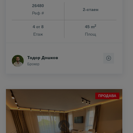
26480
2-стаен
Реф #
2
4
8
45 m
от
Етаж
Площ
Тодор Дошков
Брокер
ПРОДАВА