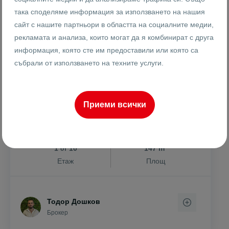
264999 €
1803 €
така споделяме информация за използването на нашия
2
/m
518292.99 лв
3526.36 лв
2
сайт с нашите партньори в областта на социалните медии,
/m
рекламата и анализа, които могат да я комбинират с друга
ГАРАЖ В ЦЕНАТА! ТРИСТАЕН
информация, която сте им предоставили или която са
ОБЗАВЕДЕН / ТРАКИЯ
събрали от използването на техните услуги.
гр. Пловдив
Тракия
Пощата
Приеми всички
26350
3-стаен
Реф #
2
1
10
147 m
от
Етаж
Площ
Тодор Дошков
Брокер