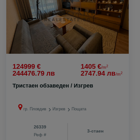
124999 €
1405 €
2
/m
244476.79 лв
2747.94 лв
2
/m
Тристаен обзаведен / Изгрев
гр. Пловдив
Изгрев
Пощата
26339
3-стаен
Реф #