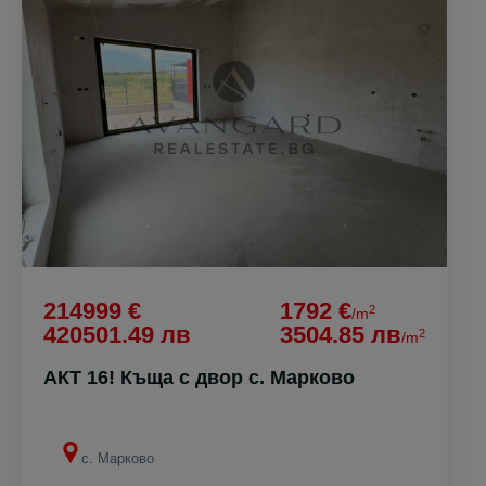
214999 €
1792 €
2
/m
420501.49 лв
3504.85 лв
2
/m
АКТ 16! Къща с двор с. Марково
с. Марково