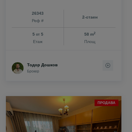
26343
2-стаен
Реф #
2
5
5
58 m
от
Етаж
Площ
Тодор Дошков
Брокер
ПРОДАВА