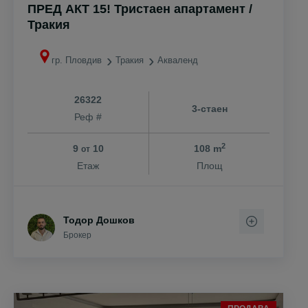
ПРЕД АКТ 15! Тристаен апартамент /
Тракия
гр. Пловдив
Тракия
Акваленд
26322
3-стаен
Реф #
2
9
10
108 m
от
Етаж
Площ
Тодор Дошков
Брокер