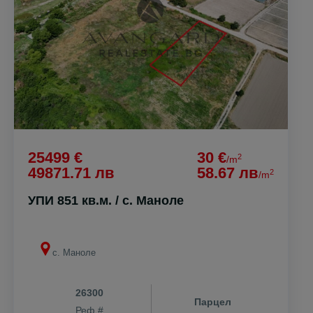
25499 €
30 €
2
/m
49871.71 лв
58.67 лв
2
/m
УПИ 851 кв.м. / с. Маноле
с. Маноле
26300
Парцел
Реф #