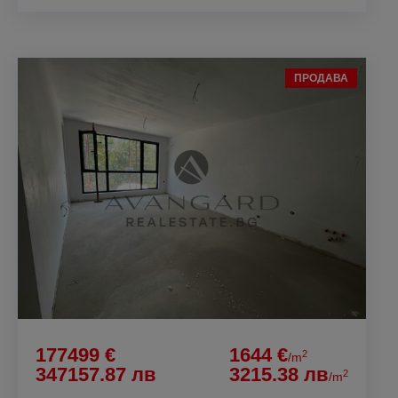
ПРОДАВА
177499 €
1644 €
2
/m
347157.87 лв
3215.38 лв
2
/m