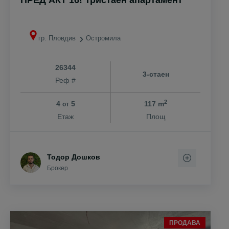
ПРЕД АКТ 16! Тристаен апартамент
гр. Пловдив
Остромила
26344
3-стаен
Реф #
2
4
5
117 m
от
Етаж
Площ
Тодор Дошков
Брокер
ПРОДАВА