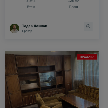
3
4
125 m
от
Етаж
Площ
Тодор Дошков
Брокер
ПРОДАВА