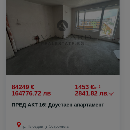
84249 €
1453 €
2
/m
164776.72 лв
2841.82 лв
2
/m
ПРЕД АКТ 16! Двустаен апартамент
гр. Пловдив
Остромила