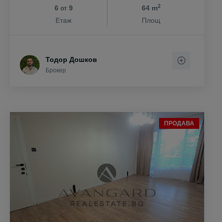
2
6
9
64 m
от
Етаж
Площ
Тодор Дошков
Брокер
ПРОДАВА