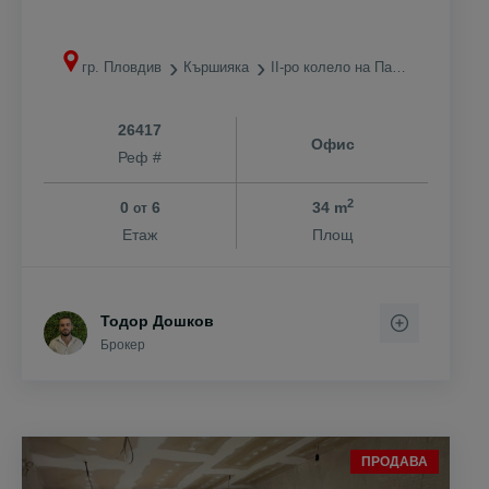
гр. Пловдив
Кършияка
II-ро колело на Панаира
26417
Офис
Реф #
2
0
6
34 m
от
Етаж
Площ
Тодор Дошков
Брокер
ПРОДАВА