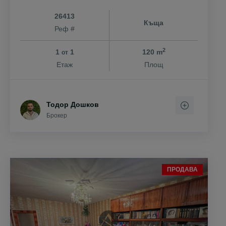
26413
Къща
Реф #
2
1
1
120 m
от
Етаж
Площ
Тодор Дошков
Брокер
ПРОДАВА