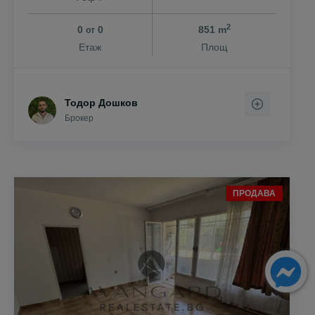
2
0
0
851 m
от
Етаж
Площ
Тодор Дошков
Брокер
ПРОДАВА