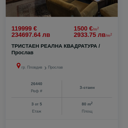
119999 €
1500 €
2
/m
234697.64 лв
2933.75 лв
2
/m
ТРИСТАЕН РЕАЛНА КВАДРАТУРА /
Прослав
гр. Пловдив
Прослав
26440
3-стаен
Реф #
2
3
5
80 m
от
Етаж
Площ