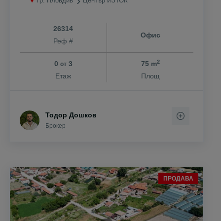
гр. Пловдив
Център ИЗТОК
26314
Офис
Реф #
2
0
3
75 m
от
Етаж
Площ
Тодор Дошков
Брокер
ПРОДАВА