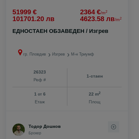
51999 €
2364 €
2
/m
101701.20 лв
4623.58 лв
2
/m
ЕДНОСТАЕН ОБЗАВЕДЕН / Изгрев
гр. Пловдив
Изгрев
М-н Триумф
26323
1-стаен
Реф #
2
1
6
22 m
от
Етаж
Площ
Тодор Дошков
Брокер