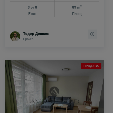
2
3
8
89 m
от
Етаж
Площ
Тодор Дошков
Брокер
ПРОДАВА