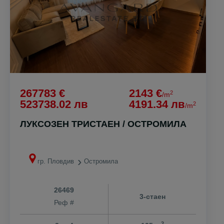
267783 €
2143 €
2
/m
523738.02 лв
4191.34 лв
2
/m
ЛУКСОЗЕН ТРИСТАЕН / ОСТРОМИЛА
гр. Пловдив
Остромила
26469
3-стаен
Реф #
2