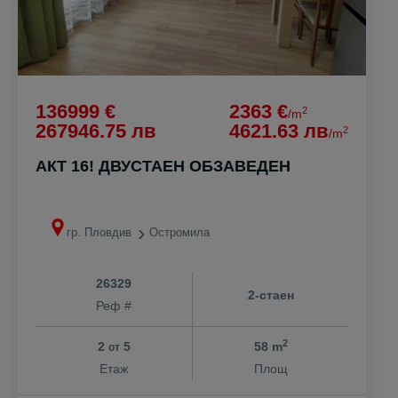
136999 €
2363 €
2
/m
267946.75 лв
4621.63 лв
2
/m
АКТ 16! ДВУСТАЕН ОБЗАВЕДЕН
гр. Пловдив
Остромила
26329
2-стаен
Реф #
2
2
5
58 m
от
Етаж
Площ