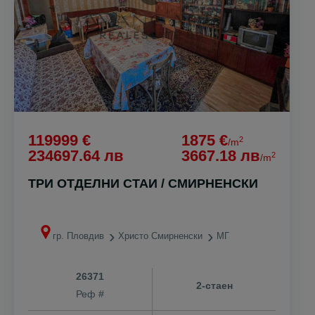
119999 €
1875 €
2
/m
234697.64 лв
3667.18 лв
2
/m
ТРИ ОТДЕЛНИ СТАИ / СМИРНЕНСКИ
гр. Пловдив
Христо Смирненски
МГ
26371
2-стаен
Реф #