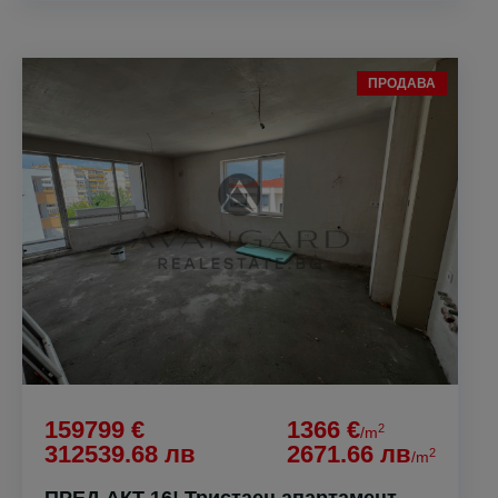
ПРОДАВА
159799 €
1366 €
2
/m
312539.68 лв
2671.66 лв
2
/m