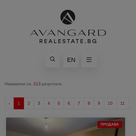
EN
Намерени са:
213
резултата
‹
1
2
3
4
5
6
7
8
9
10
11
›
ПРОДАВА