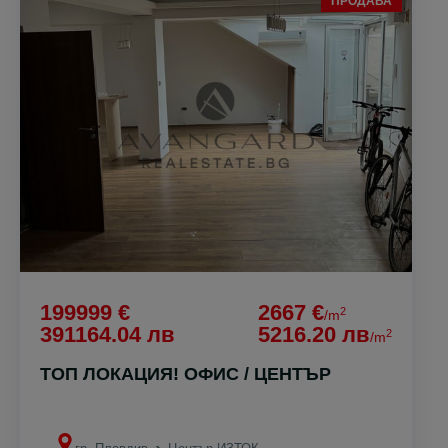
ПРОДАВА
199999 €
2667 €
2
/m
391164.04 лв
5216.20 лв
2
/m
ТОП ЛОКАЦИЯ! ОФИС / ЦЕНТЪР