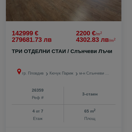
142999 €
2200 €
2
/m
279681.73 лв
4302.83 лв
2
/m
ТРИ ОТДЕЛНИ СТАИ / Слънчеви Лъчи
гр. Пловдив
Кючук Париж
м-н Слънчеви лъчи
26359
3-стаен
Реф #
2
4
7
65 m
от
Етаж
Площ