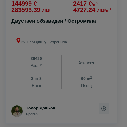
144999 €
2417 €
2
/m
283593.39 лв
4727.24 лв
2
/m
Двустаен обзаведен / Остромила
гр. Пловдив
Остромила
26430
2-стаен
Реф #
2
3
3
60 m
от
Етаж
Площ
Тодор Дошков
Брокер