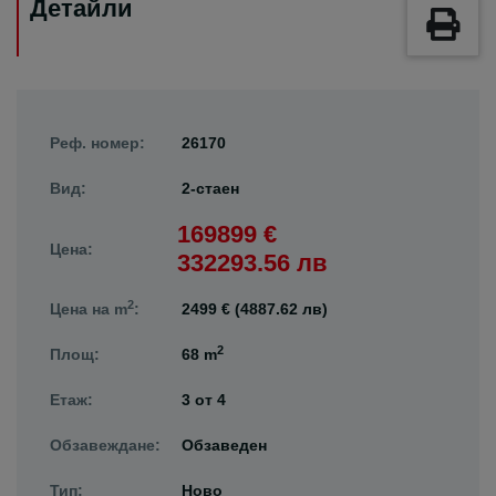
Детайли
Реф. номер:
26170
Вид:
2-стаен
169899 €
Цена:
332293.56 лв
2
Цена на m
:
2499 € (4887.62 лв)
2
Площ:
68 m
Етаж:
3
от
4
Обзавеждане:
Обзаведен
Тип:
Ново