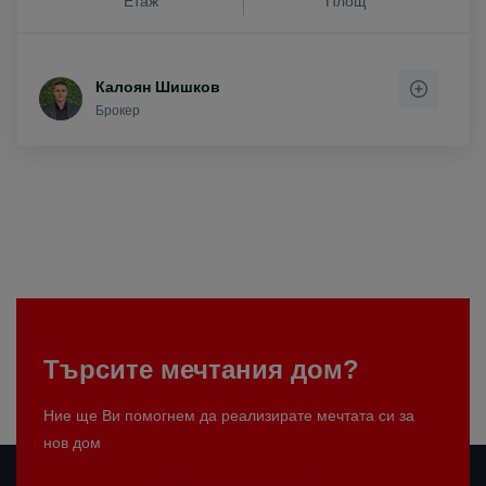
Етаж
Площ
Калоян Шишков
Брокер
Търсите мечтания дом?
Ние ще Ви помогнем да реализирате мечтата си за
нов дом