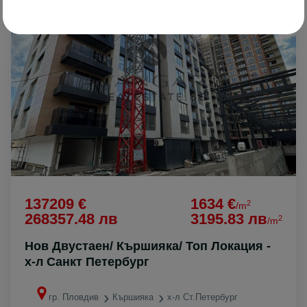
137209 €
1634 €
2
/m
268357.48 лв
3195.83 лв
2
/m
Нов Двустаен/ Кършияка/ Топ Локация -
х-л Санкт Петербург
гр. Пловдив
Кършияка
х-л Ст.Петербург