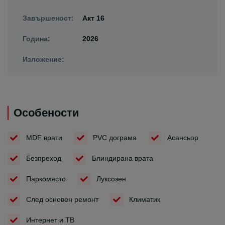
Завършеност:
Акт 16
Година:
2026
Изложение:
Особености
MDF врати
PVC дограма
Асансьор
Безпреход
Блиндирана врата
Паркомясто
Луксозен
След основен ремонт
Климатик
Интернет и ТВ