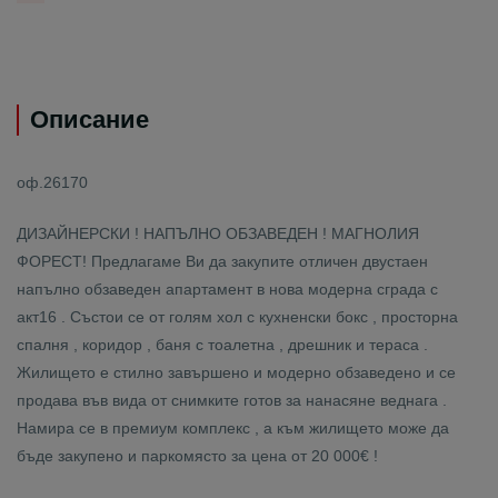
Описание
оф.26170
ДИЗАЙНЕРСКИ ! НАПЪЛНО ОБЗАВЕДЕН ! МАГНОЛИЯ
ФОРЕСТ! Предлагаме Ви да закупите отличен двустаен
напълно обзаведен апартамент в нова модерна сграда с
акт16 . Състои се от голям хол с кухненски бокс , просторна
спалня , коридор , баня с тоалетна , дрешник и тераса .
Жилището е стилно завършено и модерно обзаведено и се
продава във вида от снимките готов за нанасяне веднага .
Намира се в премиум комплекс , а към жилището може да
бъде закупено и паркомясто за цена от 20 000€ !