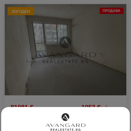
ПРОДАВА
ИЗГОДЕН
81081 €
1053 €
2
/m
158580.65 лв
2059.49 лв
2
/m
ДВУСТАЕН НОВА СГРАДА ГАГАРИН АКТ