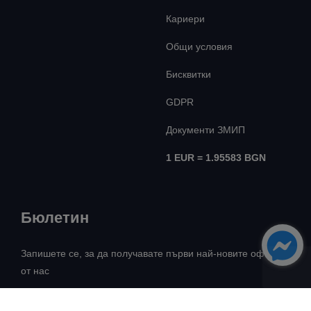
Кариери
Общи условия
Бисквитки
GDPR
Документи ЗМИП
1 EUR = 1.95583 BGN
Бюлетин
Запишете се, за да получавате първи най-новите оферти
от нас