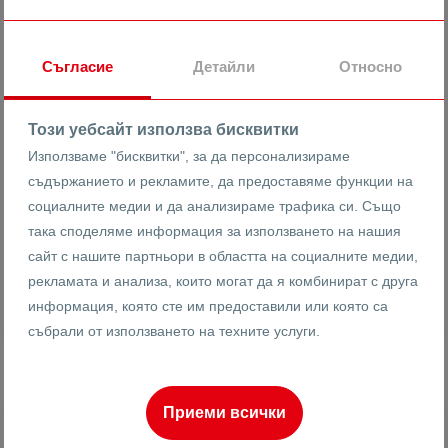
14
гр. Пловдив
Кършияка
Гагарин
Съгласие
Детайли
Относно
10299
2-стаен
Този уебсайт използва бисквитки
Реф #
Използваме "бисквитки", за да персонализираме
съдържанието и рекламите, да предоставяме функции на
2
15
18
77 m
от
социалните медии и да анализираме трафика си. Също
Етаж
Площ
така споделяме информация за използването на нашия
сайт с нашите партньори в областта на социалните медии,
рекламата и анализа, които могат да я комбинират с друга
Ренета Арнаудова
информация, която сте им предоставили или която са
Брокер
събрали от използването на техните услуги.
Приеми всички
ПРОДАВА