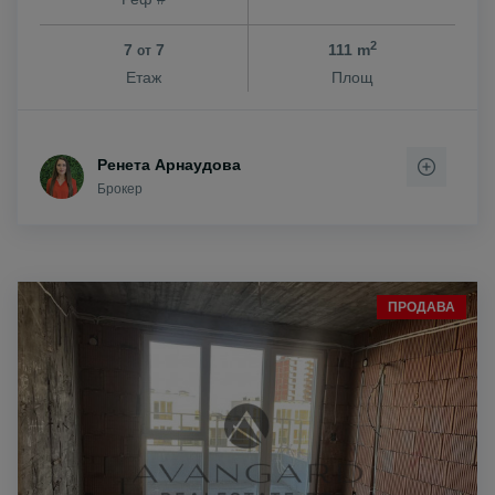
2
7
7
111 m
от
Етаж
Площ
Ренета Арнаудова
Брокер
ПРОДАВА