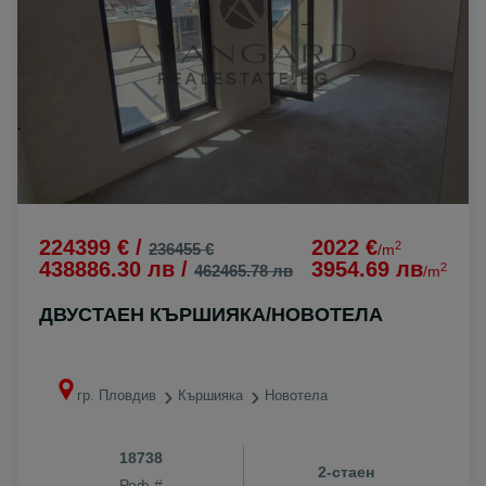
224399 € /
2022 €
2
236455 €
/m
438886.30 лв /
3954.69 лв
2
462465.78 лв
/m
ДВУСТАЕН КЪРШИЯКА/НОВОТЕЛА
гр. Пловдив
Кършияка
Новотела
18738
2-стаен
Реф #