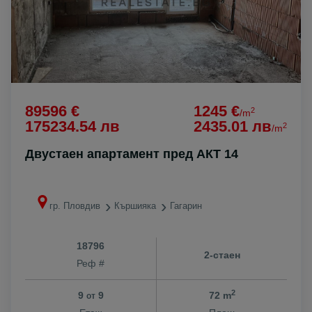
89596 €
1245 €
2
/m
175234.54 лв
2435.01 лв
2
/m
Двустаен апартамент пред АКТ 14
гр. Пловдив
Кършияка
Гагарин
18796
2-стаен
Реф #
2
9
9
72 m
от