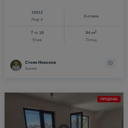
16012
2-стаен
Реф #
2
7
18
84 m
от
Етаж
Площ
Стоян Николов
Брокер
ПРОДАВА