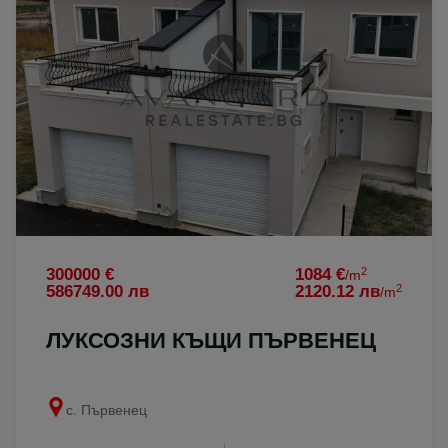
2
300000 €
1084 €
/m
2
586749.00 лв
2120.12 лв
/m
ЛУКСОЗНИ КЪЩИ ПЪРВЕНЕЦ
с. Първенец