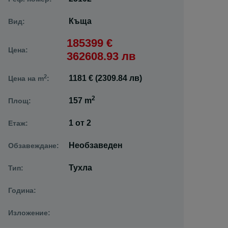
Къща
Вид:
185399 €
Цена:
362608.93 лв
2
1181 € (2309.84 лв)
Цена на m
:
2
157 m
Площ:
1
от
2
Етаж:
Необзаведен
Обзавеждане:
Тухла
Тип:
Година:
Изложение: