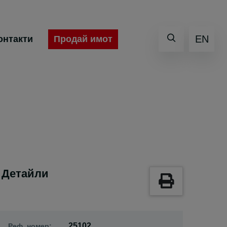
EN
Продай имот
онтакти
Детайли
25102
Реф. номер: