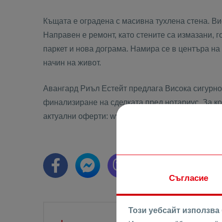
Къщата е оградена с масивна тухлена стена. Вис
Направен е ремонт, като стените са измазани, г
паркет и нова дограма. Намира се в центъра на
начин на живот.
Авангард Риъл Естейт предлага Висока сигурнос
финализиране на сделката пред нотариус. За кон
актуални оферти: www.avangardrealestate.bg
Съгласие
Този уебсайт използва