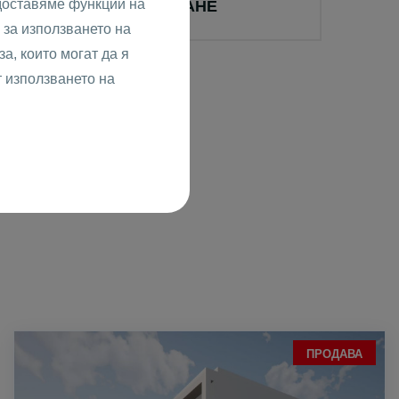
доставяме функции на
НАПРАВИ ЗАПИТВАНЕ
за използването на
а, които могат да я
т използването на
ПРОДАВА