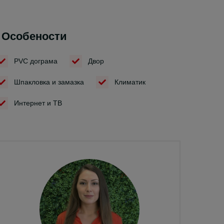
Особености
PVC дограма
Двор
Шпакловка и замазка
Климатик
Интернет и ТВ