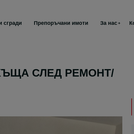
и сгради
Препоръчани имоти
За нас
К
ЪЩА СЛЕД РЕМОНТ/