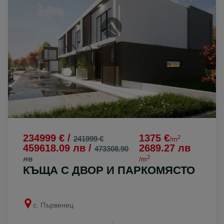
234999 € /
1375 €
2
241999 €
/m
459618.09 лв /
2689.27 лв
473308.90
2
лв
/m
КЪЩА С ДВОР И ПАРКОМЯСТО
с. Първенец