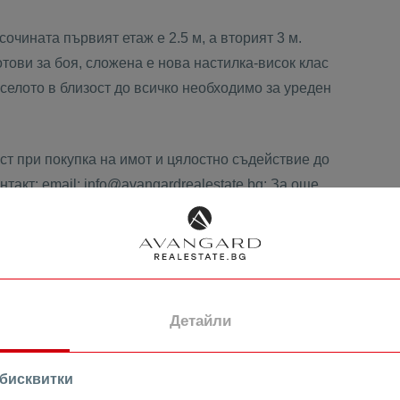
очината първият етаж е 2.5 м, а вторият 3 м.
отови за боя, сложена е нова настилка-висок клас
 селото в близост до всичко необходимо за уреден
т при покупка на имот и цялостно съдействие до
такт: email: info@avangardrealestate.bg; За още
Детайли
 бисквитки