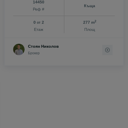
14450
Къща
Реф #
2
0
2
277 m
от
Етаж
Площ
Стоян Николов
Брокер