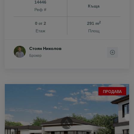
14446
Къща
Реф #
2
0
2
291 m
от
Етаж
Площ
Стоян Николов
Брокер
ПРОДАВА