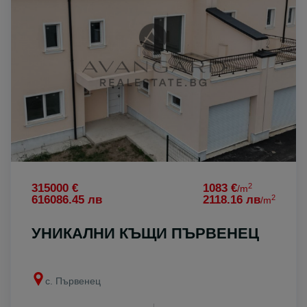
2
315000 €
1083 €
/m
2
616086.45 лв
2118.16 лв
/m
УНИКАЛНИ КЪЩИ ПЪРВЕНЕЦ
с. Първенец