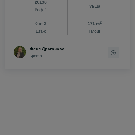
20198
Къща
Реф #
2
0
2
171 m
от
Етаж
Площ
Женя Драганова
Брокер