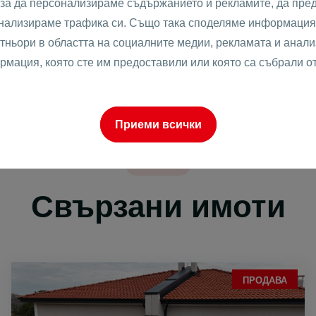
 за да персонализираме съдържанието и рекламите, да пре
НОТАРИАЛЕН КАЛКУЛАТОР
анализираме трафика си. Също така споделяме информация 
тньори в областта на социалните медии, рекламата и анализ
рмация, която сте им предоставили или която са събрали о
Приеми всички
Имоти
Свързани имоти
ПРОДАВА