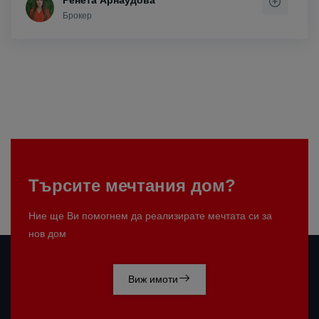
Ренета Арнаудова
Брокер
Търсите мечтания дом?
Ние ще Ви помогнем да реализирате мечтата си за
нов дом
Виж имоти