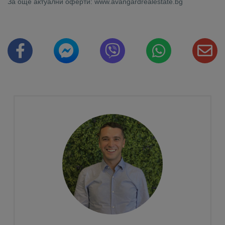
За още актуални оферти: www.avangardrealestate.bg