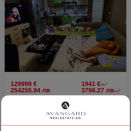
129999 €
1941 €
2
/m
254255.94 лв
3796.27 лв
2
/m
Двустаен Нова сграда АKT 16
гр. Пловдив
Кючук Париж
Коматевски възел