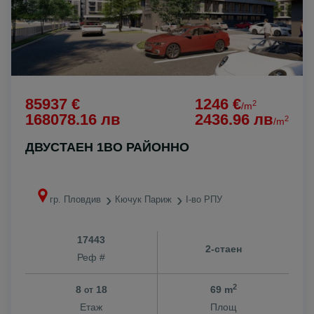
85937 €
1246 €
2
/m
168078.16 лв
2436.96 лв
2
/m
ДВУСТАЕН 1ВО РАЙОННО
гр. Пловдив
Кючук Париж
I-во РПУ
17443
2-стаен
Реф #
2
8
18
69 m
от
Етаж
Площ