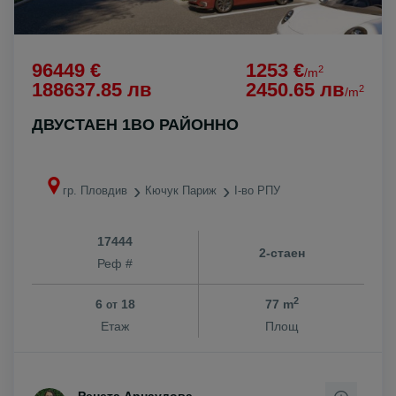
96449 €
1253 €
2
/m
188637.85 лв
2450.65 лв
2
/m
ДВУСТАЕН 1ВО РАЙОННО
гр. Пловдив
Кючук Париж
I-во РПУ
17444
2-стаен
Реф #
2
6
18
77 m
от
Етаж
Площ