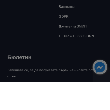
Бисквитки
GDPR
Документи ЗМИП
1 EUR = 1.95583 BGN
Бюлетин
Запишете се, за да получавате първи най-новите оферти
от нас