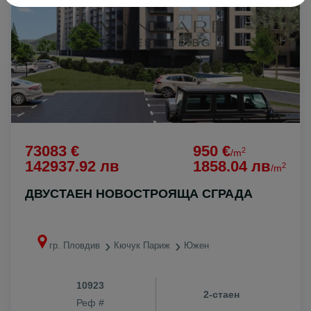
73083 €
950 €
2
/m
142937.92 лв
1858.04 лв
2
/m
ДВУСТАЕН НОВОСТРОЯЩА СГРАДА
гр. Пловдив
Кючук Париж
Южен
10923
2-стаен
Реф #