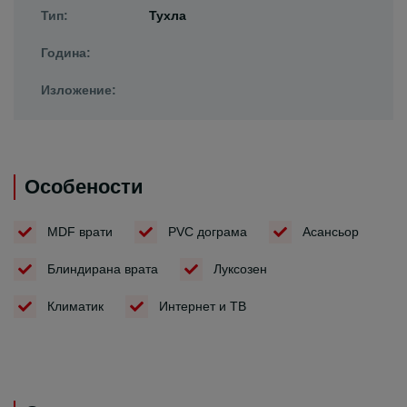
Тип:
Тухла
Година:
Изложение:
Особености
MDF врати
PVC дограма
Асансьор
Блиндирана врата
Луксозен
Климатик
Интернет и ТВ