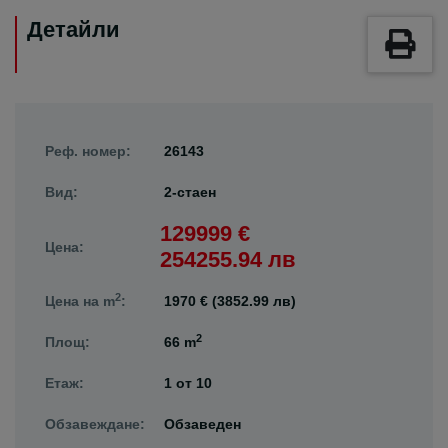
Детайли
Реф. номер:
26143
Вид:
2-стаен
129999 €
Цена:
254255.94 лв
2
Цена на m
:
1970 € (3852.99 лв)
2
Площ:
66 m
Етаж:
1
от
10
Обзавеждане:
Обзаведен