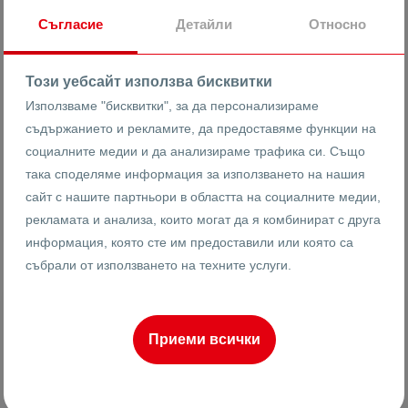
Съгласие
Детайли
Относно
231
2-стаен
Реф #
Този уебсайт използва бисквитки
2
4
5
67 m
от
Използваме "бисквитки", за да персонализираме
Етаж
Площ
съдържанието и рекламите, да предоставяме функции на
социалните медии и да анализираме трафика си. Също
така споделяме информация за използването на нашия
Иван Анадъмски
сайт с нашите партньори в областта на социалните медии,
Брокер
рекламата и анализа, които могат да я комбинират с друга
информация, която сте им предоставили или която са
събрали от използването на техните услуги.
ПРОДАВА
ИЗГОДЕН
Приеми всички