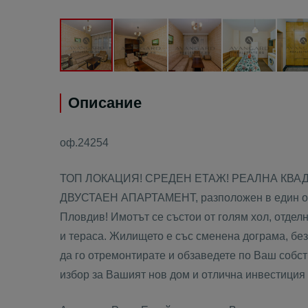
Описание
оф.24254
ТОП ЛОКАЦИЯ! СРЕДЕН ЕТАЖ! РЕАЛНА КВАДРА
ДВУСТАЕН АПАРТАМЕНТ, разположен в един от н
Пловдив! Имотът се състои от голям хол, отделна
и тераса. Жилището е със сменена дограма, бе
да го отремонтирате и обзаведете по Ваш собст
избор за Вашият нов дом и отлична инвестиция 