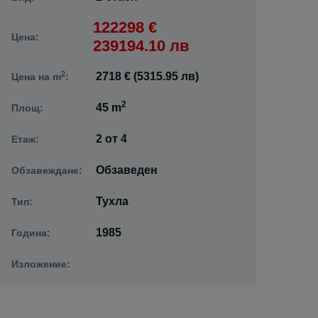
122298 €
Цена:
239194.10 лв
2
2718 € (5315.95 лв)
Цена на m
:
2
45 m
Площ:
2
от
4
Етаж:
Обзаведен
Обзавеждане:
Тухла
Тип:
1985
Година:
Изложение: