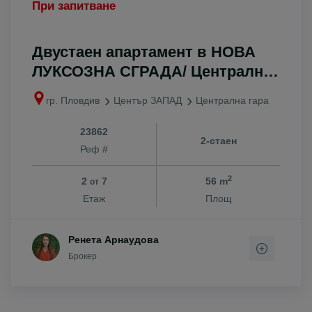
При запитване
Двустаен апартамент в НОВА
ЛУКСОЗНА СГРАДА/ Централна
Гара
гр. Пловдив
Център ЗАПАД
Централна гара
23862
2-стаен
Реф #
2
2
7
56 m
от
Етаж
Площ
Ренета Арнаудова
Брокер