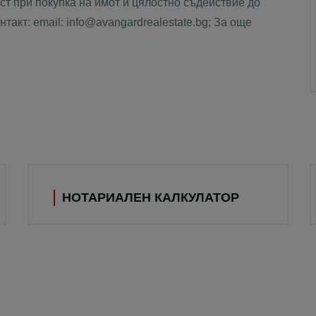
т при покупка на имот и цялостно съдействие до
такт: email: info@avangardrealestate.bg; За още
НОТАРИАЛЕН КАЛКУЛАТОР