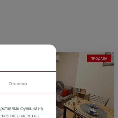
ПРОДАВА
Относно
доставяме функции на
за използването на