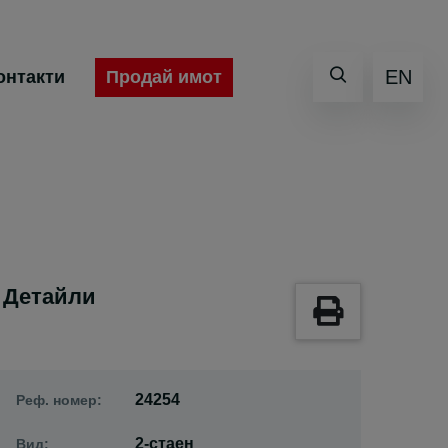
EN
Продай имот
онтакти
Детайли
24254
Реф. номер:
2-стаен
Вид: