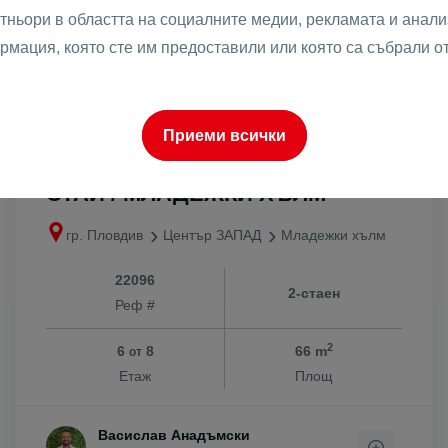
тньори в областта на социалните медии, рекламата и анализ
рмация, която сте им предоставили или която са събрали о
149999 € /
2273 €
2
152999 €
/m
293372.54 лв /
4445.60 лв
299240.03
Приеми всички
2
лв
/m
ДВУСТАЕН С ТРИ ОТДЕЛНИ
СТАИ / МЛАДЕЖКИ ХЪЛМ
гр. Пловдив
Център ЗАПАД
Младежки хълм
22096
2-стаен
Реф #
2
6
8
66 m
от
Етаж
Площ
Васислав Анадъмски