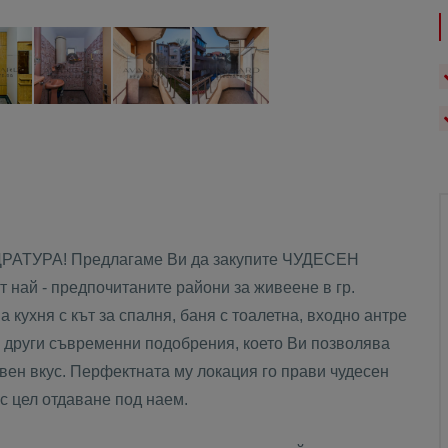
ТУРА! Предлагаме Ви да закупите ЧУДЕСЕН
ай - предпочитаните райони за живеене в гр.
 кухня с кът за спалня, баня с тоалетна, входно антре
з други съвременни подобрения, което Ви позволява
вен вкус. Перфектната му локация го прави чудесен
с цел отдаване под наем.