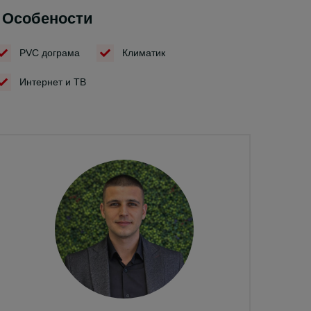
Особености
PVC дограма
Климатик
Интернет и ТВ