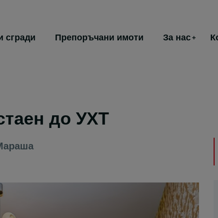
и сгради
Препоръчани имоти
За нас
К
таен до УХТ
Мараша