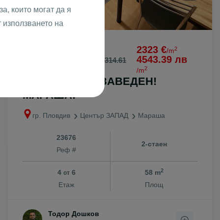
а, които могат да я
т използването на
134699 € /
2323 €
2
142300 €
/m
263448.35 лв /
4543.39 лв
278314.61
2
лв
/m
ДВУСТАЕН ОБЗАВЕДЕН!
МАРАША!
гр. Пловдив
Център ЗАПАД
Мараша
23676
2-стаен
Реф #
2
4
6
58 m
от
Етаж
Площ
Тодор Дошков