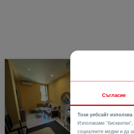
ПРОДАВА
Съгласие
Този уебсайт използва
Използваме "бисквитки",
социалните медии и да 