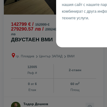
нашия сайт с нашите пар
комбинират с друга инфо
техните услуги.
142799 € /
2380 €
2
152999 €
/m
279290.57 лв /
4654.88 лв
299240.03
2
лв
/m
ДВУСТАЕН ВМИ
гр. Пловдив
Център ЗАПАД
ВМИ
12005
2-стаен
Реф #
2
0
6
60 m
от
Етаж
Площ
Тодор Дошков