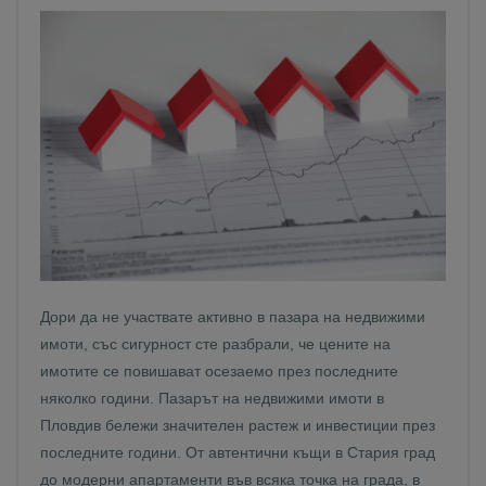
Дори да не участвате активно в пазара на недвижими
имоти, със сигурност сте разбрали, че цените на
имотите се повишават осезаемо през последните
няколко години. Пазарът на недвижими имоти в
Пловдив бележи значителен растеж и инвестиции през
последните години. От автентични къщи в Стария град
до модерни апартаменти във всяка точка на града, в