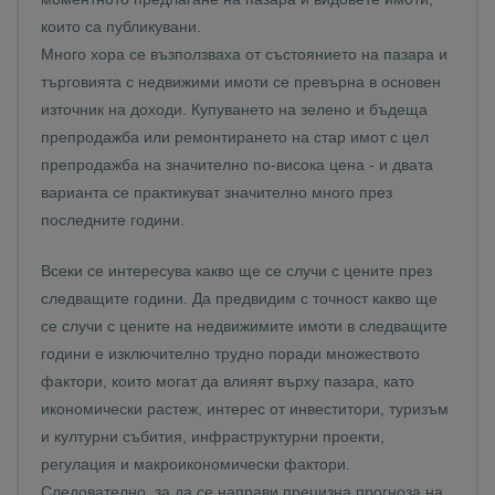
които са публикувани.
Много хора се възползваха от състоянието на пазара и
търговията с недвижими имоти се превърна в основен
източник на доходи. Купуването на зелено и бъдеща
препродажба или ремонтирането на стар имот с цел
препродажба на значително по-висока цена - и двата
варианта се практикуват значително много през
последните години.
Всеки се интересува какво ще се случи с цените през
следващите години. Да предвидим с точност какво ще
се случи с цените на недвижимите имоти в следващите
години е изключително трудно поради множеството
фактори, които могат да влияят върху пазара, като
икономически растеж, интерес от инвеститори, туризъм
и културни събития, инфраструктурни проекти,
регулация и макроикономически фактори.
Следователно, за да се направи прецизна прогноза на