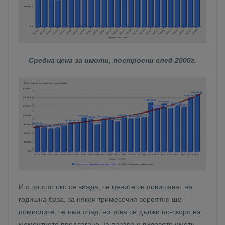
Средна цена за имоти, построени след 2000г.
И с просто око се вижда, че цените се повишават на
годишна база, за някои тримесечия вероятно ще
помислите, че има спад, но това се дължи по-скоро на
моментното предлагане на пазара и видовете имоти,