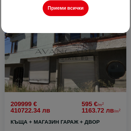
Приеми всички
ПРОДАВА
209999 €
595 €
2
/m
410722.34 лв
1163.72 лв
2
/m
КЪЩА + МАГАЗИН ГАРАЖ + ДВОР