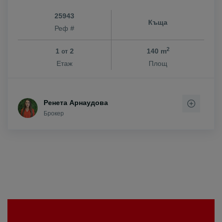
25943
Къща
Реф #
2
1
2
140 m
от
Етаж
Площ
Ренета Арнаудова
Брокер