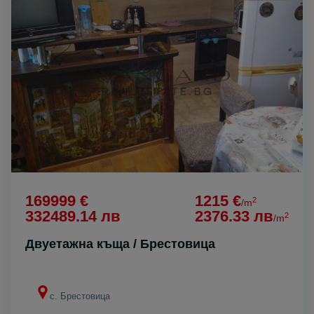
169999 €
1215 €
2
/m
332489.14 лв
2376.33 лв
2
/m
Двуетажна къща / Брестовица
с. Брестовица