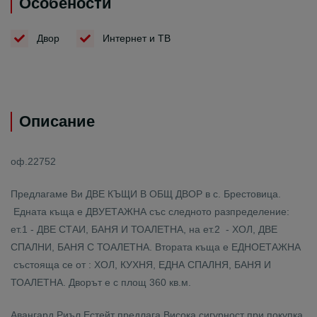
Особености
Двор
Интернет и ТВ
Описание
оф.22752
Предлагаме Ви ДВЕ КЪЩИ В ОБЩ ДВОР в с. Брестовица.
Едната къща е ДВУЕТАЖНА със следното разпределение:
ет.1 - ДВЕ СТАИ, БАНЯ И ТОАЛЕТНА, на ет.2 - ХОЛ, ДВЕ
СПАЛНИ, БАНЯ С ТОАЛЕТНА. Втората къща е ЕДНОЕТАЖНА
състояща се от : ХОЛ, КУХНЯ, ЕДНА СПАЛНЯ, БАНЯ И
ТОАЛЕТНА. Дворът е с площ 360 кв.м.
Авангард Риъл Естейт предлага Висока сигурност при покупка