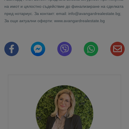
на имот и цялостно съдействие до финализиране на сделката
пред нотариус. За контакт: email: info@avangardrealestate.bg;
За още актуални оферти: www.avangardrealestate.bg