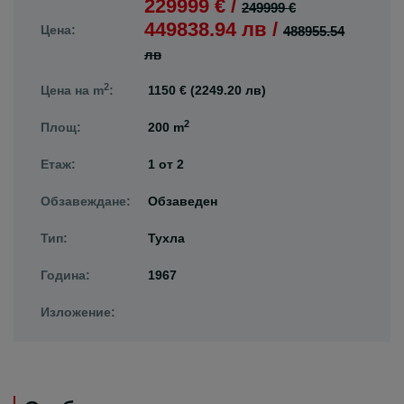
229999 € /
249999 €
449838.94 лв /
Цена:
488955.54
лв
2
Цена на m
:
1150 € (2249.20 лв)
2
Площ:
200 m
Етаж:
1
от
2
Обзавеждане:
Обзаведен
Тип:
Тухла
Година:
1967
Изложение: