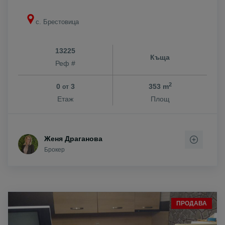
с. Брестовица
13225
Къща
Реф #
2
0
3
353 m
от
Етаж
Площ
Женя Драганова
Брокер
ПРОДАВА