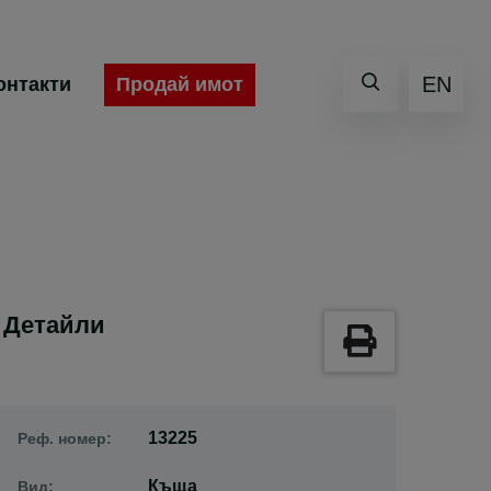
EN
Продай имот
онтакти
Детайли
13225
Реф. номер:
Къща
Вид: