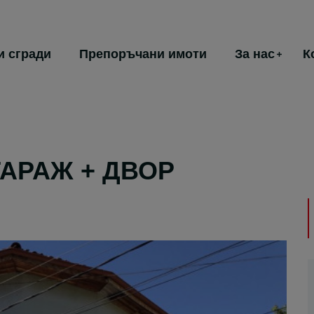
и сгради
Препоръчани имоти
За нас
К
ГАРАЖ + ДВОР