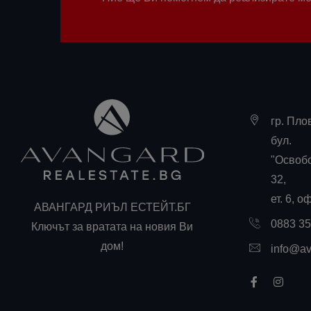
гр. Пло
бул.
"Освоб
32,
ет. 6, о
АВАНГАРД РИЪЛ ЕСТЕЙТ.БГ
0883 3
Ключът за вратата на новия Ви
дом!
info@av