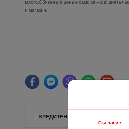
място.Обявената цена е само за жилищната час
и магазин.
КРЕДИТЕН КАЛКУЛАТОР
Съгласие