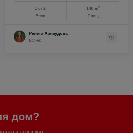
2
1
2
140 m
от
Етаж
Площ
Ренета Арнаудова
Брокер
ия дом?
тата си за нов дом