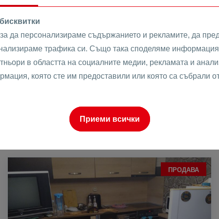
 бисквитки
 за да персонализираме съдържанието и рекламите, да пре
анализираме трафика си. Също така споделяме информация 
тньори в областта на социалните медии, рекламата и анализ
рмация, която сте им предоставили или която са събрали о
Имоти
Свързани имоти
Приеми всички
ПРОДАВА