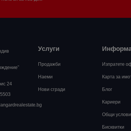
Услуги
Информ
вдив
Продажби
Изпратете о
ождение"
Наеми
Карта за имо
фис 24
Нови сгради
Блог
55503
Кариери
angardrealestate.bg
Общи услови
Бисквитки