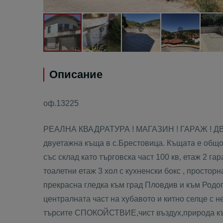
Описание
оф.13225
РЕАЛНА КВАДРАТУРА ! МАГАЗИН ! ГАРАЖ ! ДВ
двуетажна къща в с.Брестовица. Къщата е общо 
със склад като търговска част 100 кв, етаж 2 га
тоалетни етаж 3 хол с кухненски бокс , просторн
прекрасна гледка към град Пловдив и към Род
централната част на хубавото и китно селце с н
търсите СПОКОЙСТВИЕ,чист въздух,природа къ