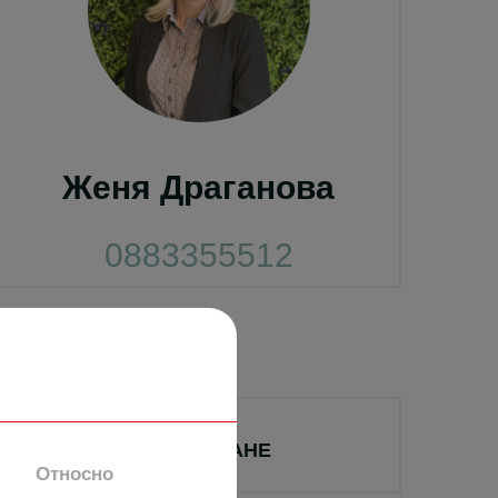
Женя Драганова
0883355512
НАПРАВИ ЗАПИТВАНЕ
Относно