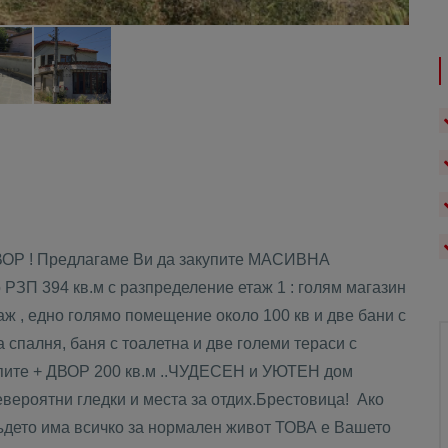
ОР ! Предлагаме Ви да закупите МАСИВНА
РЗП 394 кв.м с разпределение етаж 1 : голям магазин
раж , едно голямо помещение около 100 кв и две бани с
а спалня, баня с тоалетна и две големи тераси с
опите + ДВОР 200 кв.м ..ЧУДЕСЕН и УЮТЕН дом
евероятни гледки и места за отдих.Брестовица! Ако
дето има всичко за нормален живот ТОВА е Вашето