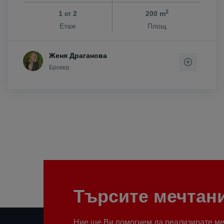
2
1
2
200 m
от
Етаж
Площ
Женя Драганова
Брокер
Търсите мечтан
Ние ще Ви помогнем да реализирате меч