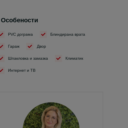
Особености
PVC дограма
Блиндирана врата
Гараж
Двор
Шпакловка и замазка
Климатик
Интернет и ТВ