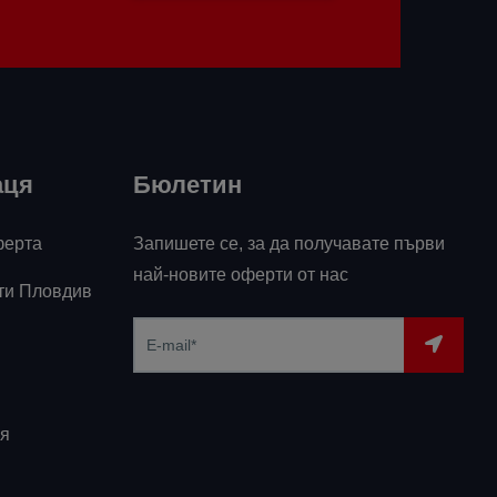
аця
Бюлетин
ферта
Запишете се, за да получавате първи
най-новите оферти от нас
ти Пловдив
я