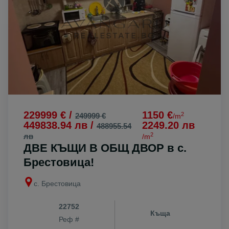
229999 € /
1150 €
2
249999 €
/m
449838.94 лв /
2249.20 лв
488955.54
2
лв
/m
ДВЕ КЪЩИ В ОБЩ ДВОР в с.
Брестовица!
с. Брестовица
22752
Къща
Реф #