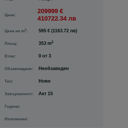
209999 €
Цена:
410722.34 лв
2
595 € (1163.72 лв)
Цена на m
:
2
353 m
Площ:
0
от
3
Етаж:
Необзаведен
Обзавеждане:
Ново
Тип:
Акт 15
Завършеност:
Година:
Изложение: