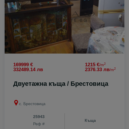
2
169999 €
1215 €
/m
2
332489.14 лв
2376.33 лв
/m
Двуетажна къща / Брестовица
с. Брестовица
25943
Къща
Реф #