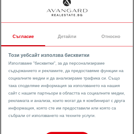
71580 € /
1193 €
2
77545 €
/m
139998.31 лв /
2333.31 лв
2
151664.84 лв
/m
Двустаен апартамент в малка сграда /
Прослав
Съгласие
Детайли
Относно
гр. Пловдив
Прослав
Този уебсайт използва бисквитки
Използваме "бисквитки", за да персонализираме
22878
2-стаен
съдържанието и рекламите, да предоставяме функции на
Реф #
социалните медии и да анализираме трафика си. Също
така споделяме информация за използването на нашия
2
3
5
60 m
от
сайт с нашите партньори в областта на социалните медии,
Етаж
Площ
рекламата и анализа, които могат да я комбинират с друга
информация, която сте им предоставили или която са
събрали от използването на техните услуги.
Ренета Арнаудова
Брокер