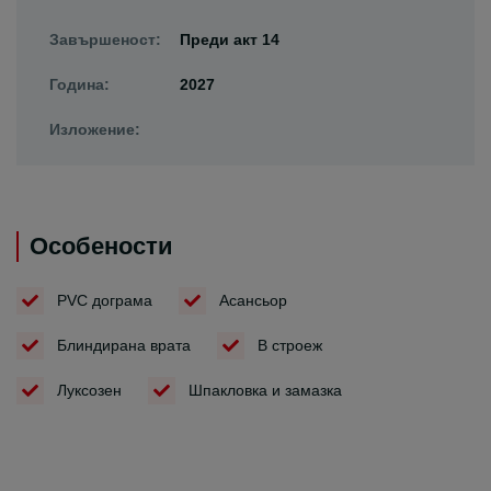
Завършеност:
Преди акт 14
Година:
2027
Изложение:
Особености
PVC дограма
Асансьор
Блиндирана врата
В строеж
Луксозен
Шпакловка и замазка