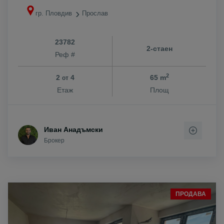
гр. Пловдив
Прослав
23782
2-стаен
Реф #
2
2
4
65 m
от
Етаж
Площ
Иван Анадъмски
Брокер
ПРОДАВА