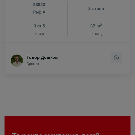
23823
2-стаен
Реф #
2
3
5
67 m
от
Етаж
Площ
Тодор Дошков
Брокер