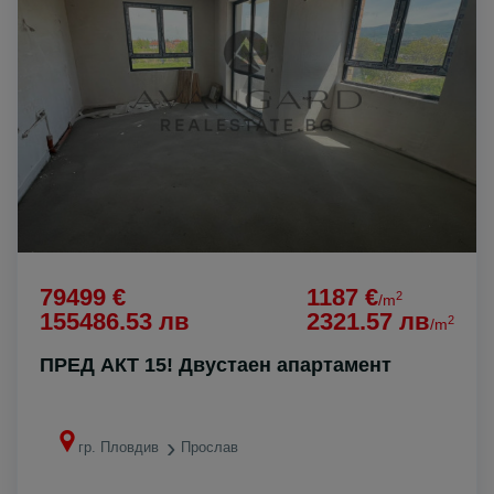
79499 €
1187 €
2
/m
155486.53 лв
2321.57 лв
2
/m
ПРЕД АКТ 15! Двустаен апартамент
гр. Пловдив
Прослав