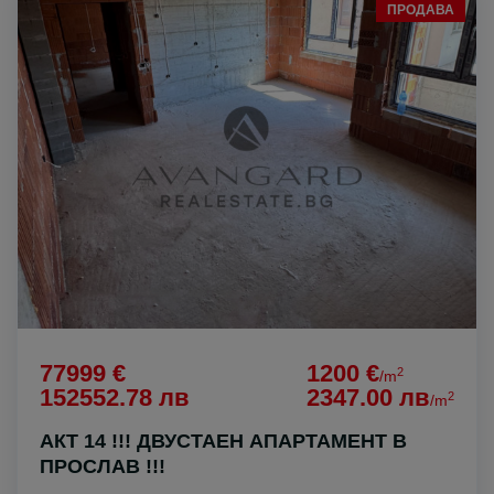
ПРОДАВА
77999 €
1200 €
2
/m
152552.78 лв
2347.00 лв
2
/m
АКТ 14 !!! ДВУСТАЕН АПАРТАМЕНТ В
ПРОСЛАВ !!!