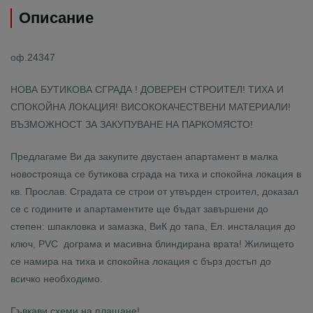
Описание
оф.24347
НОВА БУТИКОВА СГРАДА ! ДОВЕРЕН СТРОИТЕЛ! ТИХА И
СПОКОЙНА ЛОКАЦИЯ! ВИСОКОКАЧЕСТВЕНИ МАТЕРИАЛИ!
ВЪЗМОЖНОСТ ЗА ЗАКУПУВАНЕ НА ПАРКОМЯСТО!
Предлагаме Ви да закупите двустаен апартамент в малка
новострояща се бутикова сграда на тиха и спокойна локация в
кв. Прослав. Сградата се строи от утвърден строител, доказал
се с годините и апартаментите ще бъдат завършени до
степен: шпакловка и замазка, ВиК до тапа, Ел. инсталация до
ключ, PVC дограма и масивна блиндирана врата! Жилището
се намира на тиха и спокойна локация с бърз достъп до
всичко необходимо.
Гъвкави схеми на плащане!