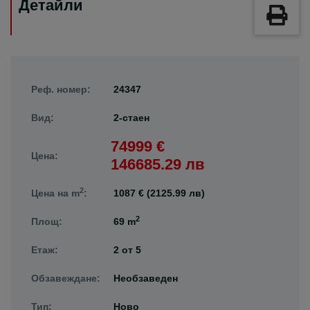
Детайли
Реф. номер:
24347
Вид:
2-стаен
74999 €
Цена:
146685.29 лв
2
Цена на m
:
1087 € (2125.99 лв)
2
Площ:
69 m
Етаж:
2
от
5
Обзавеждане:
Необзаведен
Тип:
Ново