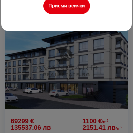
Приеми всички
ПРОДАВА
69299 €
1100 €
2
/m
135537.06 лв
2151.41 лв
2
/m