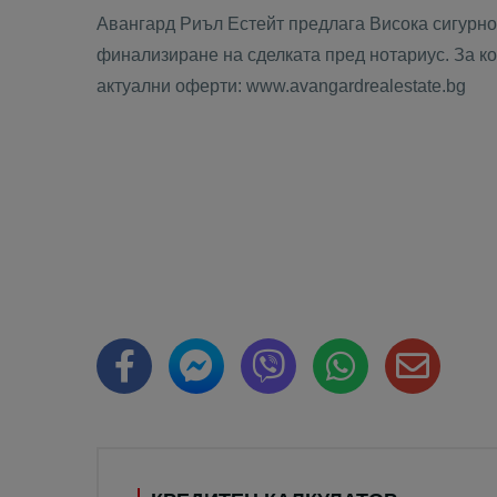
Авангард Риъл Естейт предлага Висока сигурнос
финализиране на сделката пред нотариус. За кон
актуални оферти: www.avangardrealestate.bg