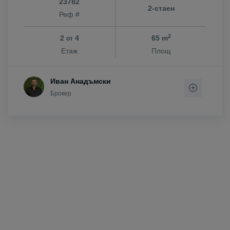
23782
2-стаен
Реф #
2
2
4
65 m
от
Етаж
Площ
Иван Анадъмски
Брокер