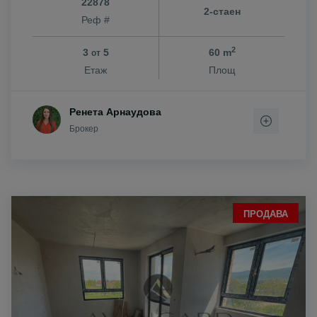
22878
2-стаен
Реф #
2
3
5
60 m
от
Етаж
Площ
Ренета Арнаудова
Брокер
ПРОДАВА