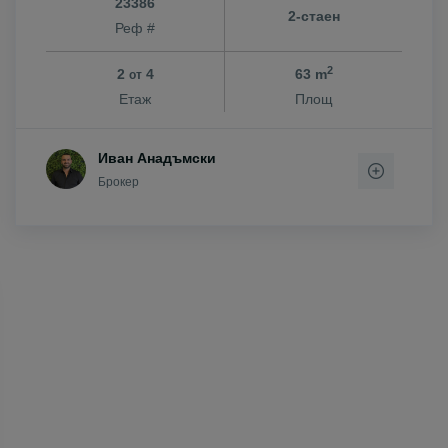
23386
2-стаен
Реф #
2
2
4
63 m
от
Етаж
Площ
Иван Анадъмски
Брокер