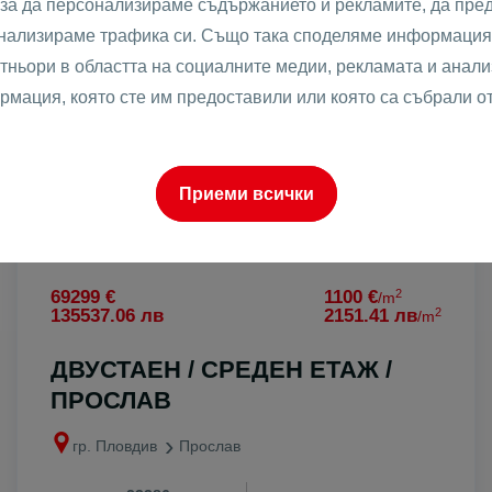
 за да персонализираме съдържанието и рекламите, да пре
анализираме трафика си. Също така споделяме информация 
тньори в областта на социалните медии, рекламата и анализ
рмация, която сте им предоставили или която са събрали о
Приеми всички
2
69299 €
1100 €
/m
2
135537.06 лв
2151.41 лв
/m
ДВУСТАЕН / СРЕДЕН ЕТАЖ /
ПРОСЛАВ
гр. Пловдив
Прослав