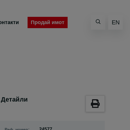
EN
Продай имот
онтакти
Детайли
24577
Реф. номер: