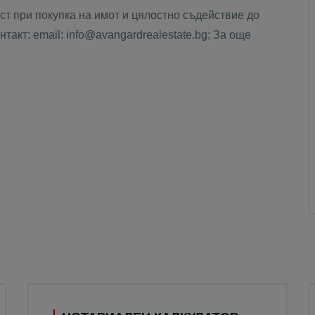
т при покупка на имот и цялостно съдействие до
такт: email: info@avangardrealestate.bg; За още