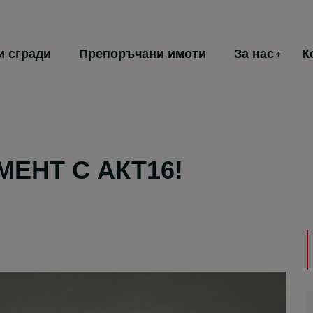
и сгради
Препоръчани имоти
За нас
К
ЕНТ С АКТ16!