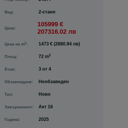
2-стаен
Вид:
105999 €
Цена:
207316.02 лв
2
1473 € (2880.94 лв)
Цена на m
:
2
72 m
Площ:
3
от
4
Етаж:
Необзаведен
Обзавеждане:
Ново
Тип:
Акт 16
Завършеност:
2025
Година: