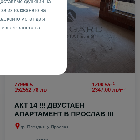
доставяме функции на
за използването на
а, които могат да я
т използването на
2
77999 €
1200 €
/m
2
152552.78 лв
2347.00 лв
/m
АКТ 14 !!! ДВУСТАЕН
АПАРТАМЕНТ В ПРОСЛАВ !!!
гр. Пловдив
Прослав