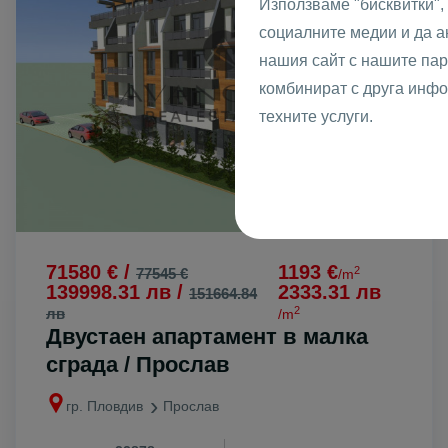
Използваме "бисквитки",
социалните медии и да 
нашия сайт с нашите пар
комбинират с друга инфо
техните услуги.
71580 € /
1193 €
2
77545 €
/m
139998.31 лв /
2333.31 лв
151664.84
2
лв
/m
Двустаен апартамент в малка
сграда / Прослав
гр. Пловдив
Прослав