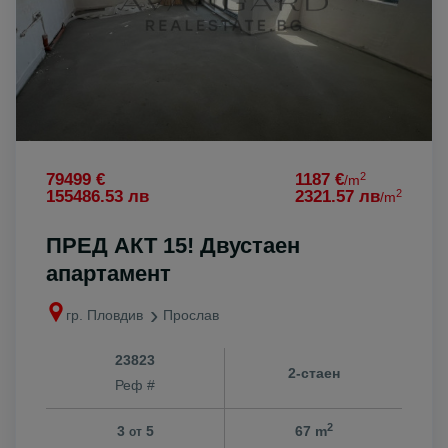
2
79499 €
1187 €
/m
2
155486.53 лв
2321.57 лв
/m
ПРЕД АКТ 15! Двустаен
апартамент
гр. Пловдив
Прослав
23823
2-стаен
Реф #
2
3
5
67 m
от