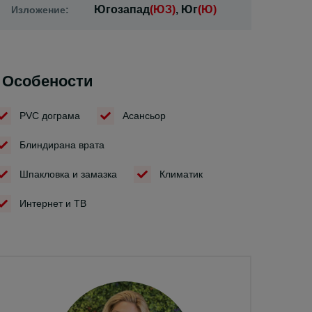
Югозапад
(ЮЗ)
, Юг
(Ю)
Изложение:
Особености
PVC дограма
Асансьор
Блиндирана врата
Шпакловка и замазка
Климатик
Интернет и ТВ