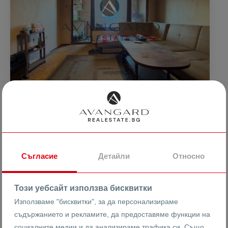
77999 €
1300 €
2
/m
152552.78 лв
2542.58 лв
2
/m
Тристаен апартамент / Кючук Париж
Съгласие
Детайли
Относно
гр. Пловдив
Кючук Париж
Този уебсайт използва бисквитки
Използваме "бисквитки", за да персонализираме
26489
съдържанието и рекламите, да предоставяме функции на
3-стаен
Реф #
социалните медии и да анализираме трафика си. Също