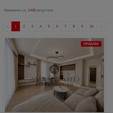
Намерени са:
1408
резултата
‹
1
2
3
4
5
6
7
8
9
10
...
7
ПРОДАВА