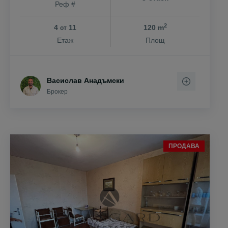
Реф #
2
4
11
120 m
от
Етаж
Площ
Васислав Анадъмски
Брокер
ПРОДАВА