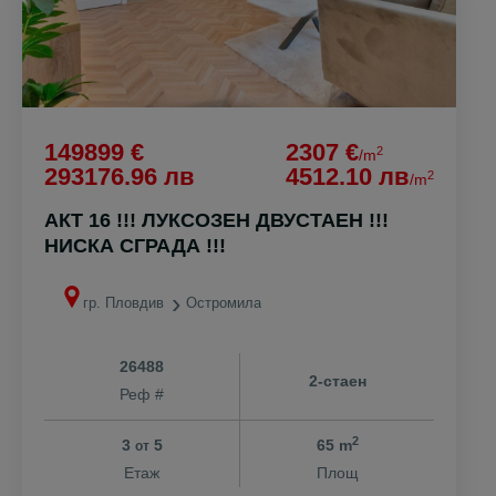
149899 €
2307 €
2
/m
293176.96 лв
4512.10 лв
2
/m
АКТ 16 !!! ЛУКСОЗЕН ДВУСТАЕН !!!
НИСКА СГРАДА !!!
гр. Пловдив
Остромила
26488
2-стаен
Реф #
2
3
5
65 m
от
Етаж
Площ