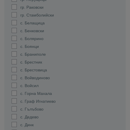
гр. Раковски
гр. Стамболийски
с. Белащица
с. Бенковски
с. Болярино
с. Боянци
с. Браниполе
с. Брестник
с. Брестовица
с. Войводиново
с. Войсил
с. Горна Махала
с. Граф Игнатиево
с. Гълъбово
с. Дедево
с. Динк