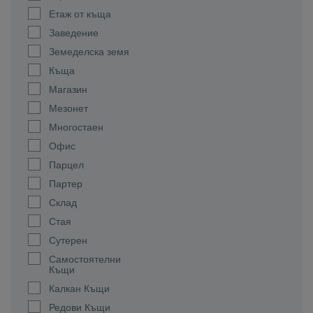
Етаж от къща
Заведение
Земеделска земя
Къща
Магазин
Мезонет
Многостаен
Офис
Парцел
Партер
Склад
Стая
Сутерен
Самостоятелни
Къщи
Калкан Къщи
Редови Къщи