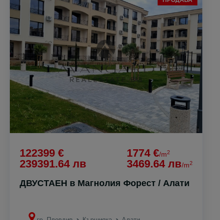
ПРОДАВА
122399 €
1774 €
2
/m
239391.64 лв
3469.64 лв
2
/m
ДВУСТАЕН в Магнолия Форест / Алати
гр. Пловдив
Кършияка
Алати