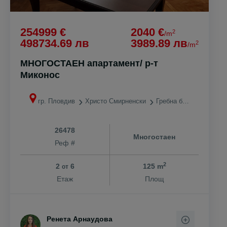
254999 €
2040 €
2
/m
498734.69 лв
3989.89 лв
2
/m
МНОГОСТАЕН апартамент/ р-т
Миконос
гр. Пловдив
Христо Смирненски
Гребна база
26478
Многостаен
Реф #
2
2
6
125 m
от
Етаж
Площ
Ренета Арнаудова