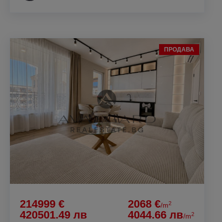
ПРОДАВА
214999 €
2068 €
2
/m
420501.49 лв
4044.66 лв
2
/m