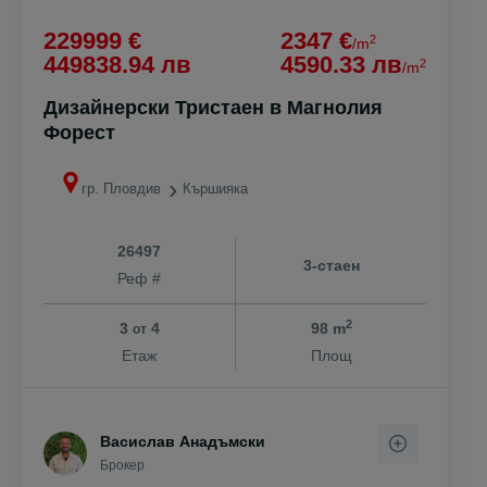
229999 €
2347 €
2
/m
449838.94 лв
4590.33 лв
2
/m
Дизайнерски Тристаен в Магнолия
Форест
гр. Пловдив
Кършияка
26497
3-стаен
Реф #
2
3
4
98 m
от
Етаж
Площ
Васислав Анадъмски
Брокер