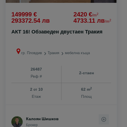
149999 €
2420 €
2
/m
293372.54 лв
4733.11 лв
2
/m
АКТ 16! Обзаведен двустаен Тракия
гр. Пловдив
Тракия
мебелна къща
26487
2-стаен
Реф #
2
2
10
62 m
от
Етаж
Площ
Калоян Шишков
Брокер