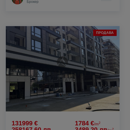
Брокер
ПРОДАВА
131999 €
1784 €
2
/m
258167.60 лв
3489.20 лв
2