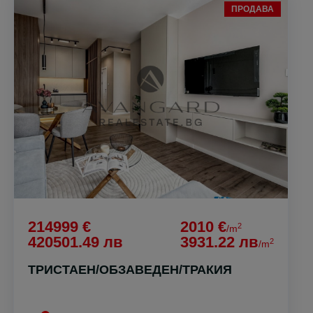
ПРОДАВА
214999 €
2010 €
2
/m
420501.49 лв
3931.22 лв
2
/m
ТРИСТАЕН/ОБЗАВЕДЕН/ТРАКИЯ