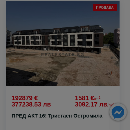
ПРОДАВА
192879 €
1581 €
2
/m
377238.53 лв
3092.17 лв
2
/m
ПРЕД АКТ 16! Тристаен Остромила