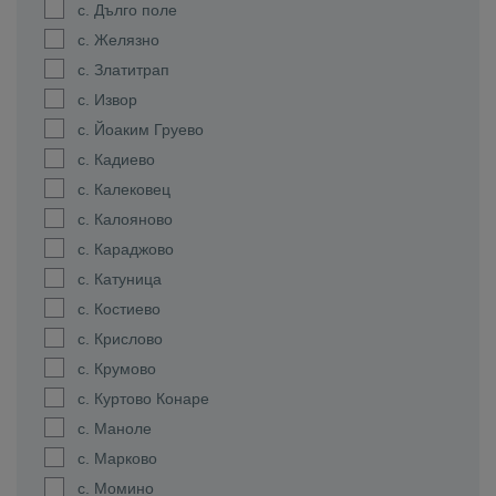
с. Дълго поле
с. Желязно
с. Златитрап
с. Извор
с. Йоаким Груево
с. Кадиево
с. Калековец
с. Калояново
с. Караджово
с. Катуница
с. Костиево
с. Крислово
с. Крумово
с. Куртово Конаре
с. Маноле
с. Марково
с. Момино