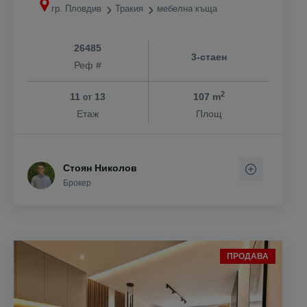
гр. Пловдив
Тракия
мебелна къща
26485
3-стаен
Реф #
2
11
13
107 m
от
Етаж
Площ
Стоян Николов
Брокер
ПРОДАВА