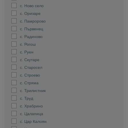
с. Ново село
с. Оризаре
с. Памророво
с. Първенец
с. Радиново
с. Рогош
с. Руен
с. Скутаре
с. Старосел
с. Строево
с. Стряма
с. Трилистник
с. Труд
с. Храбрино
с. Цалапица
с. Цар Калоян