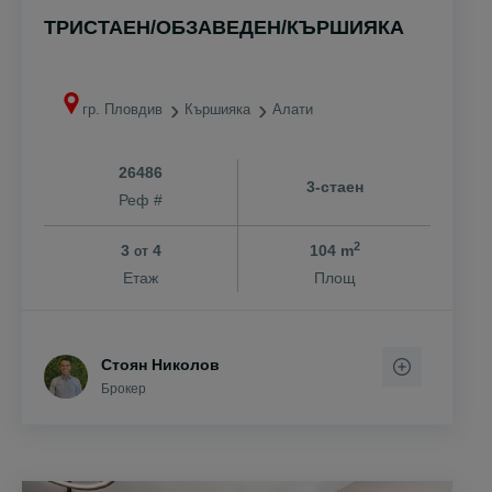
ТРИСТАЕН/ОБЗАВЕДЕН/КЪРШИЯКА
гр. Пловдив
Кършияка
Алати
26486
3-стаен
Реф #
2
3
4
104 m
от
Етаж
Площ
Стоян Николов
Брокер