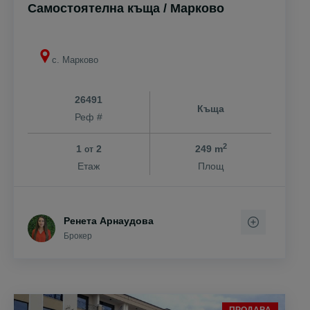
Самостоятелна къща / Марково
с. Марково
26491
Къща
Реф #
2
1
2
249 m
от
Етаж
Площ
Ренета Арнаудова
Брокер