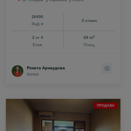
26490
2-стаен
Реф #
2
2
4
69 m
от
Етаж
Площ
Ренета Арнаудова
Брокер
ПРОДАВА