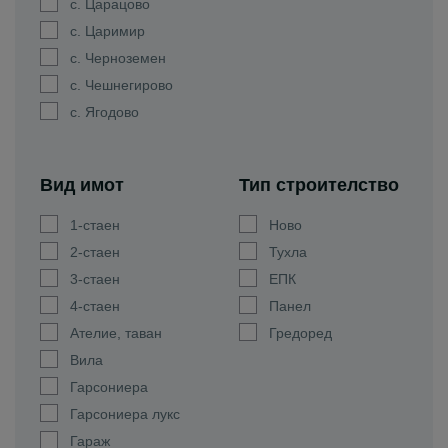
с. Царацово
с. Царимир
с. Черноземен
с. Чешнегирово
с. Ягодово
Вид имот
Тип строителство
1-стаен
Ново
2-стаен
Тухла
3-стаен
ЕПК
4-стаен
Панел
Ателие, таван
Гредоред
Вила
Гарсониера
Гарсониера лукс
Гараж