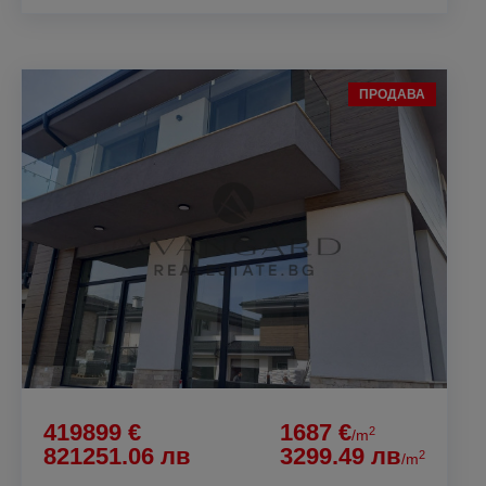
ПРОДАВА
419899 €
1687 €
2
/m
821251.06 лв
3299.49 лв
2
/m