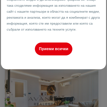
така споделяме информация за използването на нашия
2
8
8
60 m
от
сайт с нашите партньори в областта на социалните медии,
Етаж
Площ
рекламата и анализа, които могат да я комбинират с друга
информация, която сте им предоставили или която са
събрали от използването на техните услуги.
Женя Драганова
Брокер
Приеми всички
ПРОДАВА