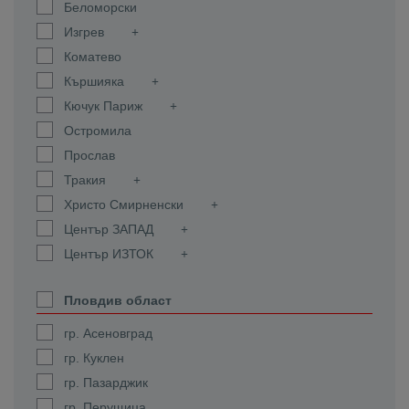
Беломорски
Изгрев
Коматево
Кършияка
Кючук Париж
Остромила
Прослав
Тракия
Христо Смирненски
Център ЗАПАД
Център ИЗТОК
Пловдив област
гр. Асеновград
гр. Куклен
гр. Пазарджик
гр. Перущица