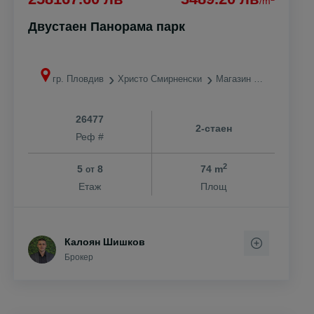
/m
Двустаен Панорама парк
гр. Пловдив
Христо Смирненски
Магазин ЛИДЛ
26477
2-стаен
Реф #
2
5
8
74 m
от
Етаж
Площ
Калоян Шишков
Брокер