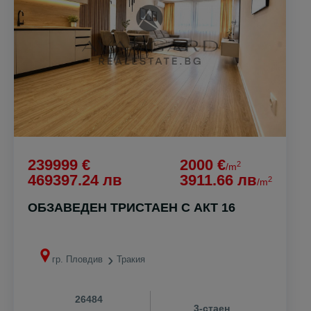
239999 €
2000 €
2
/m
469397.24 лв
3911.66 лв
2
/m
ОБЗАВЕДЕН ТРИСТАЕН С АКТ 16
гр. Пловдив
Тракия
26484
3-стаен