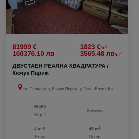
81999 €
1823 €
2
/m
160376.10 лв
3565.48 лв
2
/m
ДВУСТАЕН РЕАЛНА КВАДРАТУРА /
Кючук Париж
гр. Пловдив
Кючук Париж
Гимн. Васил Коларов
26480
2-стаен
Реф #
2
4
8
45 m
от
Етаж
Площ