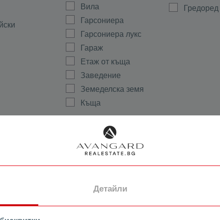
Вила
Гредоред
Гарсониера
йски
Гарсониера лукс
Гараж
Етаж от къща
Заведение
Земеделска земя
Къща
Магазин
а
Мезонет
ово
Многостаен
Офис
ала
Парцел
тиево
Партер
Детайли
Склад
Стая