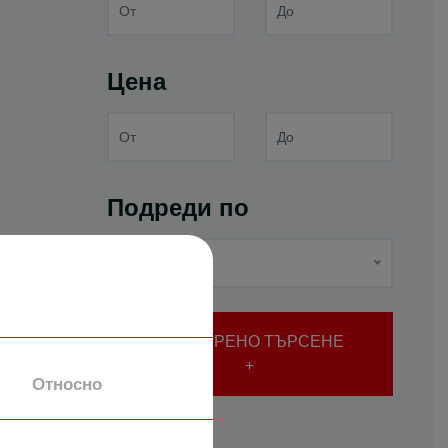
Цена
Подреди по
Най-нови
РАЗШИРЕНО ТЪРСЕНЕ
Относно