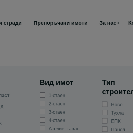
и сгради
Препоръчани имоти
За нас
К
Вид имот
Тип
строите
ласт
1-стаен
2-стаен
Ново
ад
3-стаен
Тухла
4-стаен
ЕПК
к
Ателие, таван
Панел
а