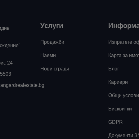
Услуги
Информ
вдив
о
Продажби
Изпратете о
ождение"
Наеми
Карта за имо
фис 24
Нови сгради
Блог
55503
Кариери
angardrealestate.bg
Общи услови
Бисквитки
к
GDPR
Документи 