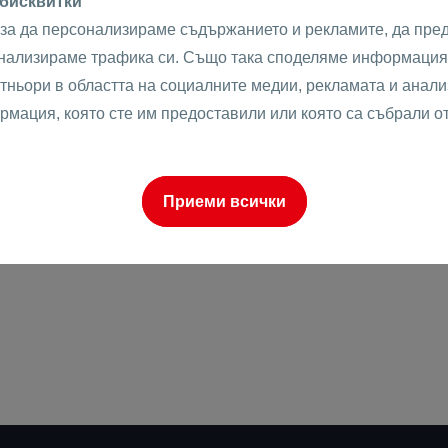
 бисквитки
Сутерен
е
ТЪРСИ
ИЗЧИСТИ
 за да персонализираме съдържанието и рекламите, да пре
Самостоятелни
Къщи
анализираме трафика си. Също така споделяме информация 
Калкан Къщи
тньори в областта на социалните медии, рекламата и анализ
Редови Къщи
рмация, която сте им предоставили или която са събрали о
уево
Земеделски
Парцели
Жилищно
строителство
Приеми всички
оти в Белите брези Мага
Търговско
строителство
онаре