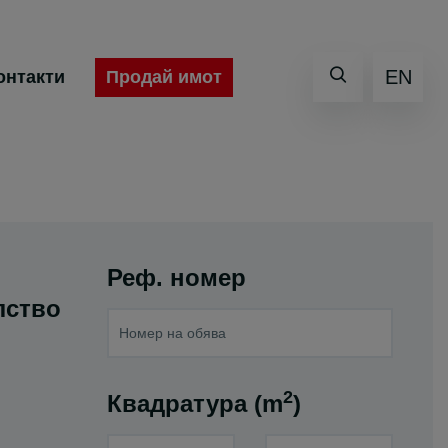
EN
Продай имот
онтакти
Реф. номер
лство
2
Квадратура (m
)