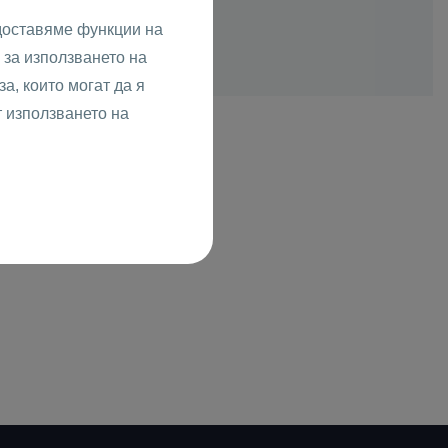
доставяме функции на
за използването на
а, които могат да я
т използването на
зин