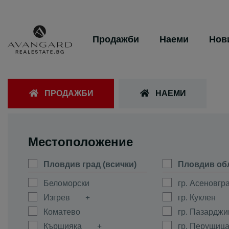
Продажби
Наеми
Нов
ПРОДАЖБИ
НАЕМИ
Местоположение
Пловдив град (всички)
Пловдив об
Беломорски
гр. Асеновгр
Изгрев
гр. Куклен
Коматево
гр. Пазарджи
Кършияка
гр. Перущиц