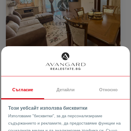
289999 €
1908 €
2
/m
567188.74 лв
3731.72 лв
2
/m
ЧЕТИРИСТАЕН С ТРИ СПАЛНИ
Съгласие
Детайли
Относно
гр. Пловдив
Кършияка
Този уебсайт използва бисквитки
Използваме "бисквитки", за да персонализираме
съдържанието и рекламите, да предоставяме функции на
26334
4-стаен
социалните медии и да анализираме трафика си. Също