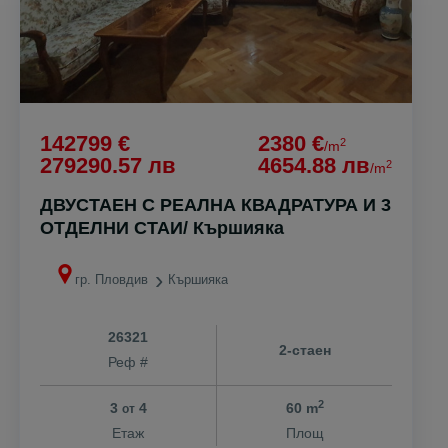
142799 €
2380 €
2
/m
279290.57 лв
4654.88 лв
2
/m
ДВУСТАЕН С РЕАЛНА КВАДРАТУРА И 3
ОТДЕЛНИ СТАИ/ Кършияка
гр. Пловдив
Кършияка
26321
2-стаен
Реф #
2
3
4
60 m
от
Етаж
Площ