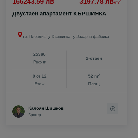
166243.59 лв
3197.78 лв
2
/m
Двустаен апартамент КЪРШИЯКА
гр. Пловдив
Кършияка
Захарна фабрика
25360
2-стаен
Реф #
2
0
12
52 m
от
Етаж
Площ
Калоян Шишков
Брокер