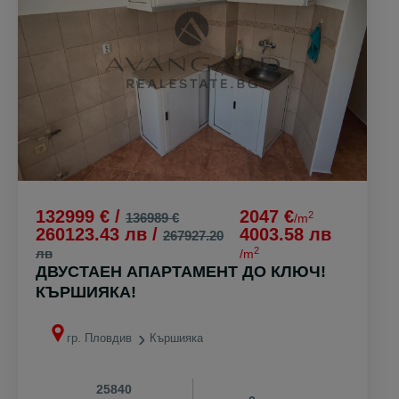
132999 € /
2047 €
2
136989 €
/m
260123.43 лв /
4003.58 лв
267927.20
2
лв
/m
ДВУСТАЕН АПАРТАМЕНТ ДО КЛЮЧ!
КЪРШИЯКА!
гр. Пловдив
Кършияка
25840