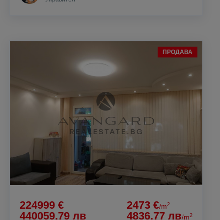
ПРОДАВА
224999 €
2473 €
2
/m
440059.79 лв
4836.77 лв
2
/m