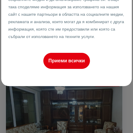
Реф #
така споделяме информация за използването на нашия
2
2
5
152 m
сайт с нашите партньори в областта на социалните медии,
от
Етаж
Площ
рекламата и анализа, които могат да я комбинират с друга
информация, която сте им предоставили или която са
събрали от използването на техните услуги.
Илко Зоински
Управител
Приеми всички
ПРОДАВА