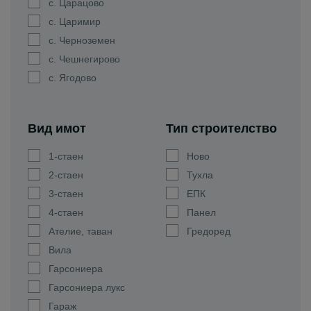
с. Царацово
с. Царимир
с. Черноземен
с. Чешнегирово
с. Ягодово
Вид имот
Тип строителство
1-стаен
Ново
2-стаен
Тухла
3-стаен
ЕПК
4-стаен
Панел
Ателие, таван
Гредоред
Вила
Гарсониера
Гарсониера лукс
Гараж