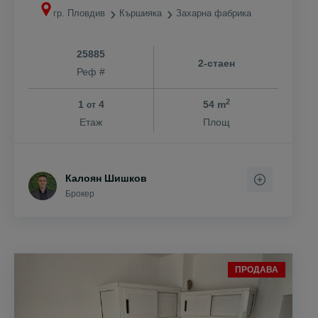
гр. Пловдив
Кършияка
Захарна фабрика
25885
2-стаен
Реф #
2
1
4
54 m
от
Етаж
Площ
Калоян Шишков
Брокер
ПРОДАВА