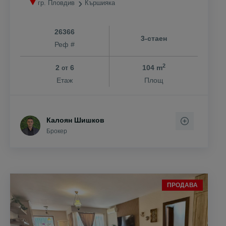
гр. Пловдив
Кършияка
26366
3-стаен
Реф #
2
2
6
104 m
от
Етаж
Площ
Калоян Шишков
Брокер
ПРОДАВА