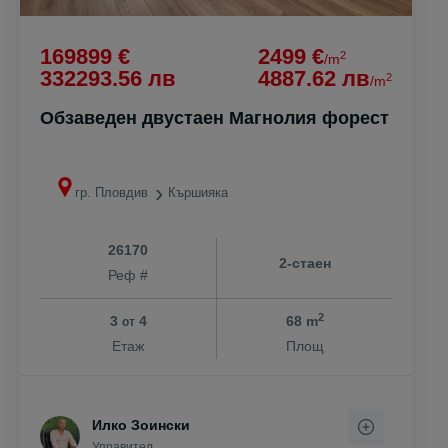
169899 €
2499 €
2
/m
332293.56 лв
4887.62 лв
2
/m
Обзаведен двустаен Магнолия форест
гр. Пловдив
Кършияка
26170
2-стаен
Реф #
2
3
4
68 m
от
Етаж
Площ
Илко Зоински
Управител