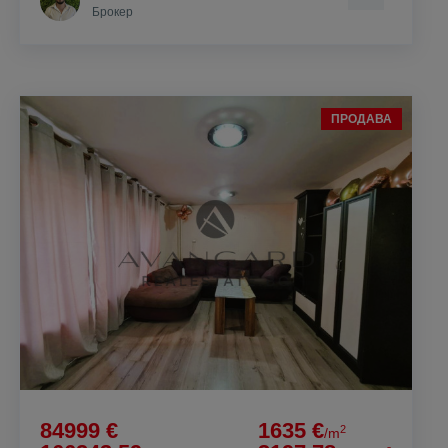
Брокер
ПРОДАВА
84999 €
1635 €
2
/m