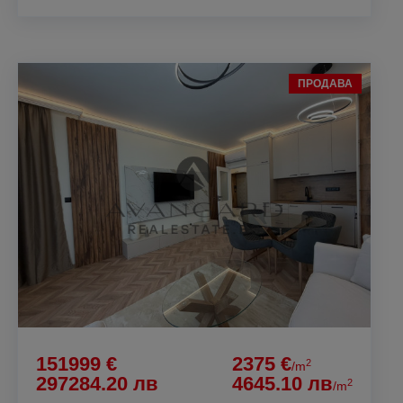
ПРОДАВА
151999 €
2375 €
2
/m
297284.20 лв
4645.10 лв
2
/m