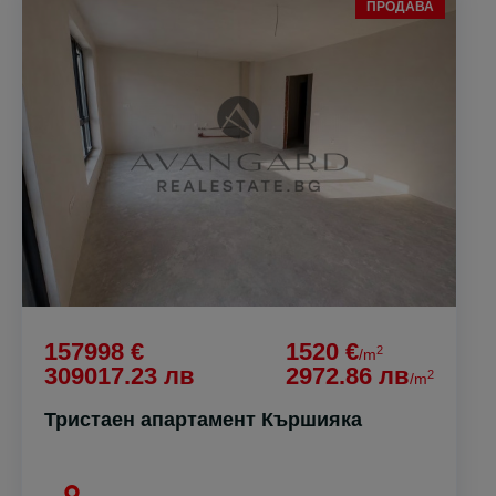
ПРОДАВА
157998 €
1520 €
2
/m
309017.23 лв
2972.86 лв
2
/m
Тристаен апартамент Кършияка