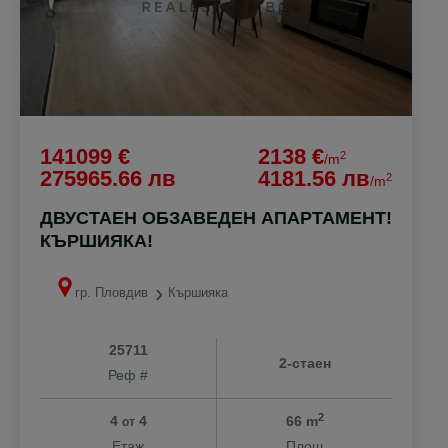
141099 €
2138 €
2
/m
275965.66 лв
4181.56 лв
2
/m
ДВУСТАЕН ОБЗАВЕДЕН АПАРТАМЕНТ!
КЪРШИЯКА!
гр. Пловдив
Кършияка
25711
2-стаен
Реф #
2
4
4
66 m
от
Етаж
Площ