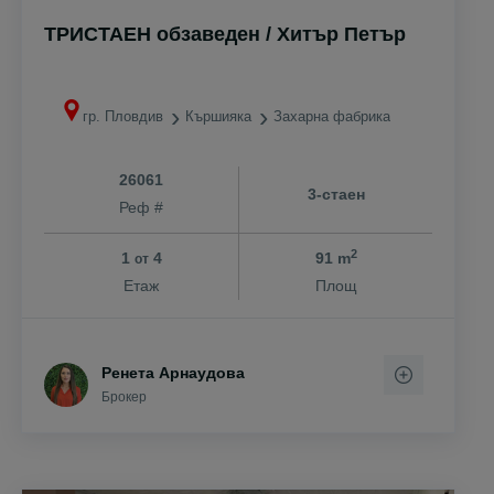
ТРИСТАЕН обзаведен / Хитър Петър
гр. Пловдив
Кършияка
Захарна фабрика
26061
3-стаен
Реф #
2
1
4
91 m
от
Етаж
Площ
Ренета Арнаудова
Брокер