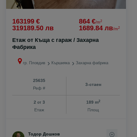
163199 €
864 €
2
/m
319189.50 лв
1689.84 лв
2
/m
Етаж от Къща с гараж / Захарна
Фабрика
гр. Пловдив
Кършияка
Захарна фабрика
25635
3-стаен
Реф #
2
2
3
189 m
от
Етаж
Площ
Тодор Дошков