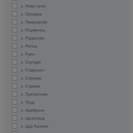
с. Ново село
с. Оризаре
с. Памророво
с. Първенец
с. Радиново
с. Рогош
с. Руен
с. Скутаре
с. Старосел
с. Строево
с. Стряма
с. Трилистник
с. Труд
с. Храбрино
с. Цалапица
с. Цар Калоян