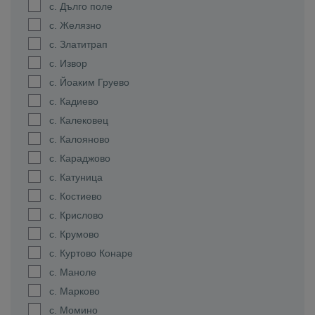
с. Дълго поле
с. Желязно
с. Златитрап
с. Извор
с. Йоаким Груево
с. Кадиево
с. Калековец
с. Калояново
с. Караджово
с. Катуница
с. Костиево
с. Крислово
с. Крумово
с. Куртово Конаре
с. Маноле
с. Марково
с. Момино