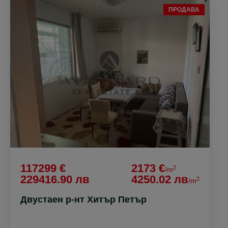
ПРОДАВА
117299 €
2173 €
2
/m
229416.90 лв
4250.02 лв
2
/m
Двустаен р-нт Хитър Петър