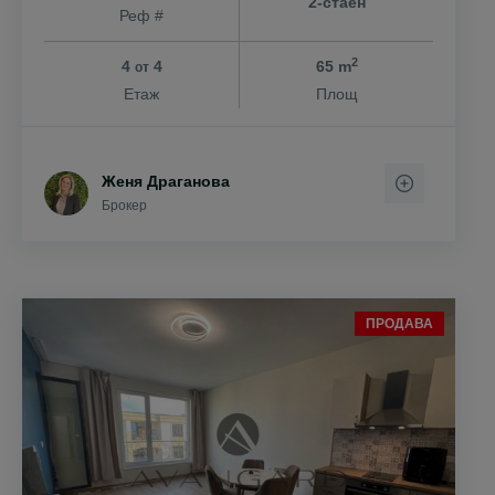
2-стаен
Реф #
2
4
4
65 m
от
Етаж
Площ
Женя Драганова
Брокер
ПРОДАВА