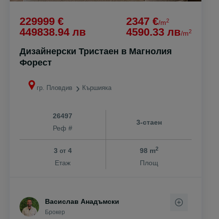
229999 €
2347 €
2
/m
449838.94 лв
4590.33 лв
2
/m
Дизайнерски Тристаен в Магнолия
Форест
гр. Пловдив
Кършияка
26497
3-стаен
Реф #
2
3
4
98 m
от
Етаж
Площ
Васислав Анадъмски
Брокер