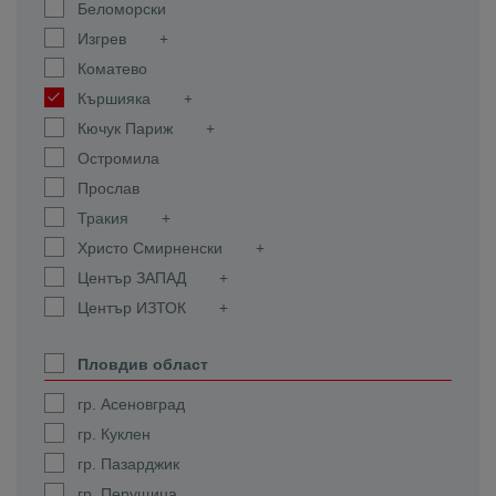
Беломорски
Изгрев
Коматево
Кършияка
Кючук Париж
Остромила
Прослав
Тракия
Христо Смирненски
Център ЗАПАД
Център ИЗТОК
Пловдив област
гр. Асеновград
гр. Куклен
гр. Пазарджик
гр. Перущица