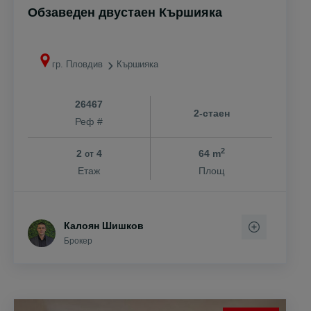
Обзаведен двустаен Кършияка
гр. Пловдив
Кършияка
26467
2-стаен
Реф #
2
2
4
64 m
от
Етаж
Площ
Калоян Шишков
Брокер