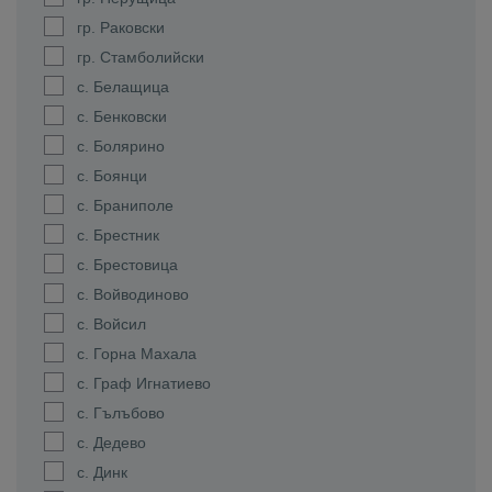
гр. Раковски
гр. Стамболийски
с. Белащица
с. Бенковски
с. Болярино
с. Боянци
с. Браниполе
с. Брестник
с. Брестовица
с. Войводиново
с. Войсил
с. Горна Махала
с. Граф Игнатиево
с. Гълъбово
с. Дедево
с. Динк