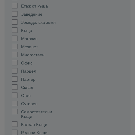
Етаж от къща
Заведение
Земеделска земя
Къща
Магазин
Мезонет
Многостаен
Офис
Парцел
Партер
Склад
Стая
Сутерен
Самостоятелни
Къщи
Калкан Къщи
Редови Къщи