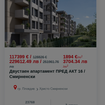
117399 € /
1894 €
2
128826 €
/m
229612.49 лв /
3704.34 лв
251961.76
2
лв
/m
Двустаен апартамент ПРЕД АКТ 16 /
Смирненски
гр. Пловдив
Христо Смирненски
23768