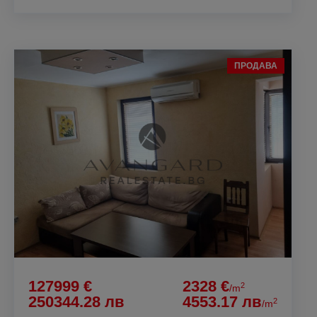
ПРОДАВА
127999 €
2328 €
2
/m
250344.28 лв
4553.17 лв
2
/m