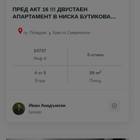
ПРЕД АКТ 16 !!! ДВУСТАЕН
АПАРТАМЕНТ В НИСКА БУТИКОВА
СГРАДА !!! ХРИСТО СМИРНЕНСКИ !!!
гр. Пловдив
Христо Смирненски
24737
2-стаен
Реф #
2
4
5
59 m
от
Етаж
Площ
Иван Анадъмски
Брокер