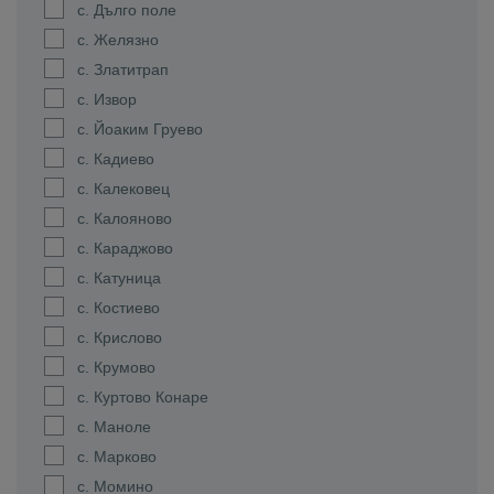
с. Дълго поле
с. Желязно
с. Златитрап
с. Извор
с. Йоаким Груево
с. Кадиево
с. Калековец
с. Калояново
с. Караджово
с. Катуница
с. Костиево
с. Крислово
с. Крумово
с. Куртово Конаре
с. Маноле
с. Марково
с. Момино