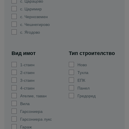
с. Царацово
с. Царимир
с. Черноземен
с. Чешнегирово
с. Ягодово
Вид имот
Тип строителство
1-стаен
Ново
2-стаен
Тухла
3-стаен
ЕПК
4-стаен
Панел
Ателие, таван
Гредоред
Вила
Гарсониера
Гарсониера лукс
Гараж