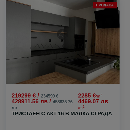
ПРОДАВА
219299 € /
2285 €
2
234599 €
/m
428911.56 лв /
4469.07 лв
458835.76
2
лв
/m
ТРИСТАЕН С АКТ 16 В МАЛКА СГРАДА