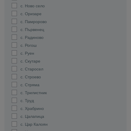
с. Ново село
с. Оризаре
с. Памророво
с. Първенец
с. Радиново
с. Рогош
с. Руен
с. Скутаре
с. Старосел
с. Строево
с. Стряма
с. Трилистник
с. Труд
с. Храбрино
с. Цалапица
с. Цар Калоян