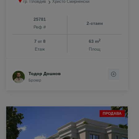
гр. Пловдив
Христо Смирненски
25781
2-стаен
Реф #
2
7
8
63 m
от
Етаж
Площ
Тодор Дошков
Брокер
ПРОДАВА