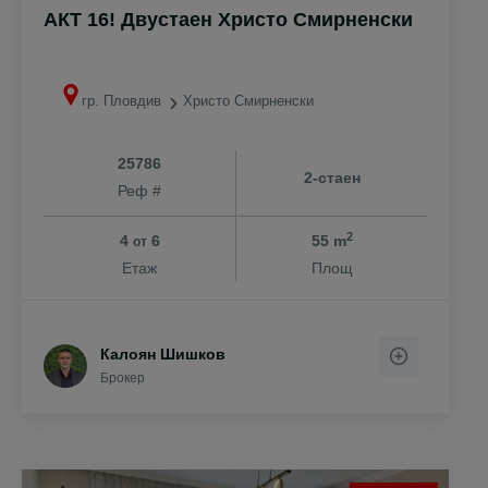
АКТ 16! Двустаен Христо Смирненски
гр. Пловдив
Христо Смирненски
25786
2-стаен
Реф #
2
4
6
55 m
от
Етаж
Площ
Калоян Шишков
Брокер