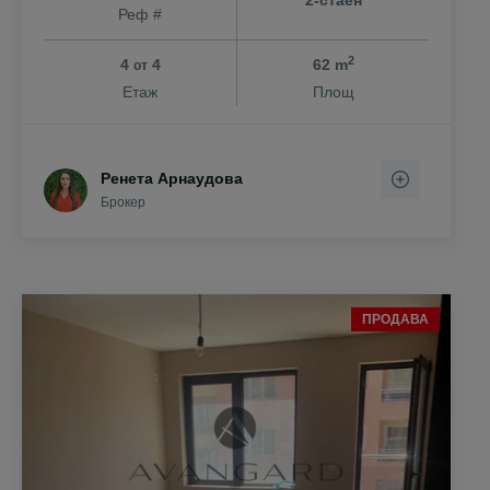
2-стаен
Реф #
2
4
4
62 m
от
Етаж
Площ
Ренета Арнаудова
Брокер
ПРОДАВА