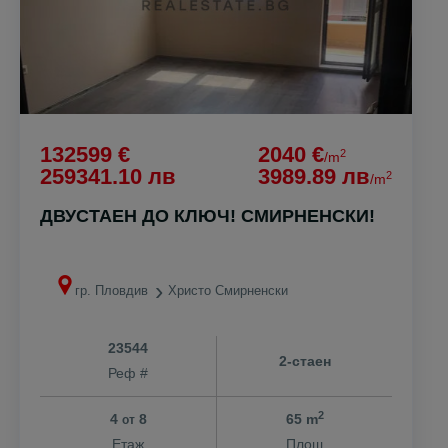
132599 €
2040 €
2
/m
259341.10 лв
3989.89 лв
2
/m
ДВУСТАЕН ДО КЛЮЧ! СМИРНЕНСКИ!
гр. Пловдив
Христо Смирненски
23544
2-стаен
Реф #
2
4
8
65 m
от
Етаж
Площ