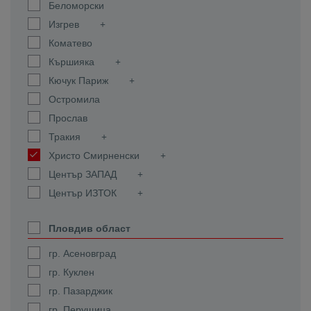
Беломорски
Изгрев
Коматево
Кършияка
Кючук Париж
Остромила
Прослав
Тракия
Христо Смирненски
Център ЗАПАД
Център ИЗТОК
Пловдив област
гр. Асеновград
гр. Куклен
гр. Пазарджик
гр. Перущица