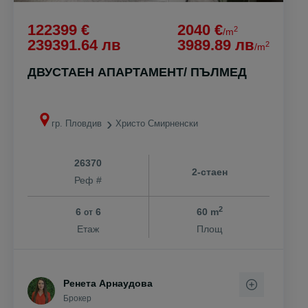
122399 €
2040 €
2
/m
239391.64 лв
3989.89 лв
2
/m
ДВУСТАЕН АПАРТАМЕНТ/ ПЪЛМЕД
гр. Пловдив
Христо Смирненски
26370
2-стаен
Реф #
2
6
6
60 m
от
Етаж
Площ
Ренета Арнаудова
Брокер