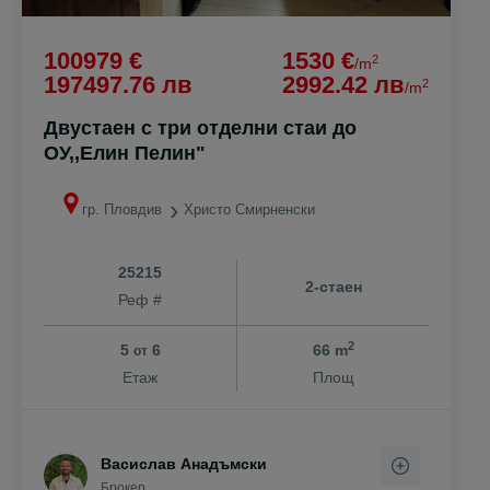
100979 €
1530 €
2
/m
197497.76 лв
2992.42 лв
2
/m
Двустаен с три отделни стаи до
ОУ,,Елин Пелин"
гр. Пловдив
Христо Смирненски
25215
2-стаен
Реф #
2
5
6
66 m
от
Етаж
Площ
Васислав Анадъмски
Брокер