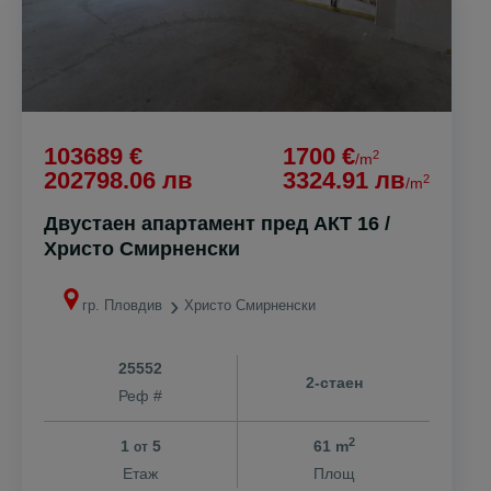
103689 €
1700 €
2
/m
202798.06 лв
3324.91 лв
2
/m
Двустаен апартамент пред АКТ 16 /
Христо Смирненски
гр. Пловдив
Христо Смирненски
25552
2-стаен
Реф #
2
1
5
61 m
от
Етаж
Площ