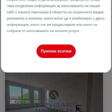
Реф #
така споделяме информация за използването на нашия
2
4
4
94 m
сайт с нашите партньори в областта на социалните медии,
от
Етаж
Площ
рекламата и анализа, които могат да я комбинират с друга
информация, която сте им предоставили или която са
събрали от използването на техните услуги.
Женя Драганова
Брокер
Приеми всички
ПРОДАВА