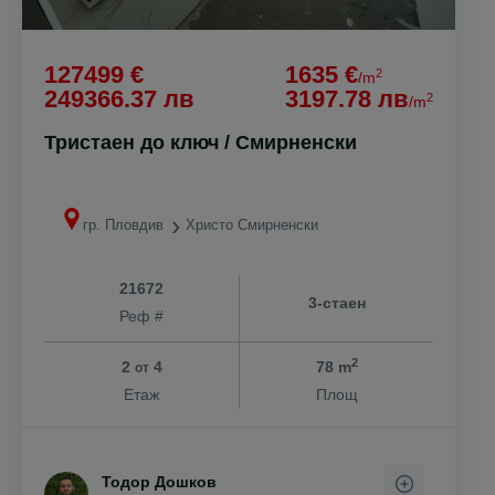
127499 €
1635 €
2
/m
249366.37 лв
3197.78 лв
2
/m
Тристаен до ключ / Смирненски
гр. Пловдив
Христо Смирненски
21672
3-стаен
Реф #
2
2
4
78 m
от
Етаж
Площ
Тодор Дошков