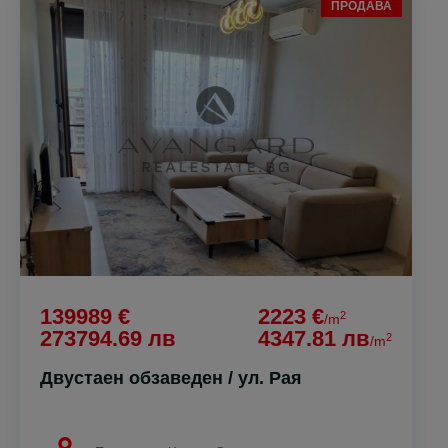
ПРОДАВА
139989 €
2223 €
2
/m
273794.69 лв
4347.81 лв
2
/m
Двустаен обзаведен / ул. Рая