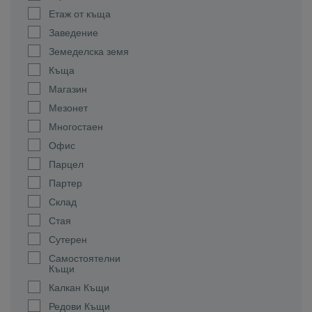
Етаж от къща
Заведение
Земеделска земя
Къща
Магазин
Мезонет
Многостаен
Офис
Парцел
Партер
Склад
Стая
Сутерен
Самостоятелни
Къщи
Калкан Къщи
Редови Къщи