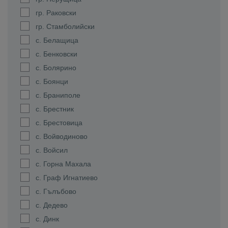
гр. Раковски
гр. Стамболийски
с. Белащица
с. Бенковски
с. Болярино
с. Боянци
с. Браниполе
с. Брестник
с. Брестовица
с. Войводиново
с. Войсил
с. Горна Махала
с. Граф Игнатиево
с. Гълъбово
с. Дедево
с. Динк