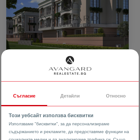
131999 €
1405 €
2
/m
258167.60 лв
2747.94 лв
2
/m
ДВУСТАЕН ПРЕД АКТ16!
Съгласие
Детайли
Относно
СМИРНЕНСКИ!
гр. Пловдив
Христо Смирненски
Този уебсайт използва бисквитки
Използваме "бисквитки", за да персонализираме
съдържанието и рекламите, да предоставяме функции на
25747
2-стаен
социалните медии и да анализираме трафика си. Също