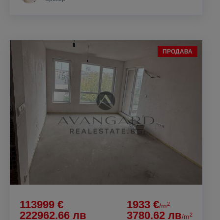
ПРОДАВА
113999 €
1933 €
2
/m
222962.66 лв
3780.62 лв
2
/m