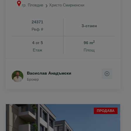
гр. Пловдив
Христо Смирненски
24371
3-стаен
Реф #
2
4
5
96 m
от
Етаж
Площ
Васислав Анадъмски
Брокер
ПРОДАВА