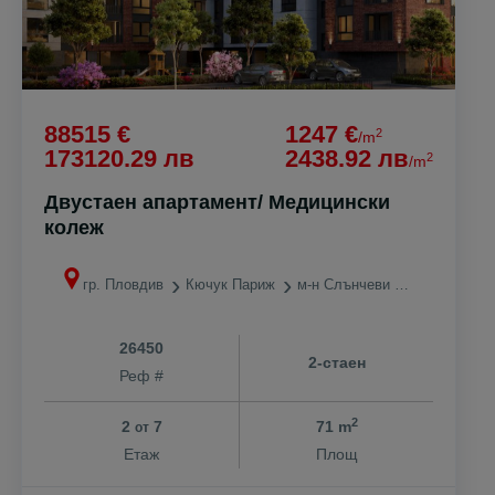
88515 €
1247 €
2
/m
173120.29 лв
2438.92 лв
2
/m
Двустаен апартамент/ Медицински
колеж
гр. Пловдив
Кючук Париж
м-н Слънчеви лъчи
26450
2-стаен
Реф #
2
2
7
71 m
от
Етаж
Площ