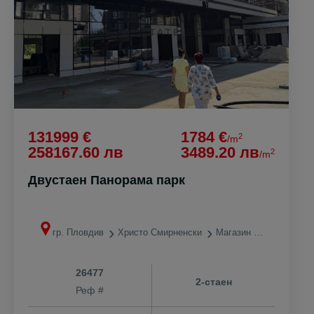
131999 €
1784 €
2
/m
258167.60 лв
3489.20 лв
2
/m
Двустаен Панорама парк
гр. Пловдив
Христо Смирненски
Магазин ЛИДЛ
26477
2-стаен
Реф #