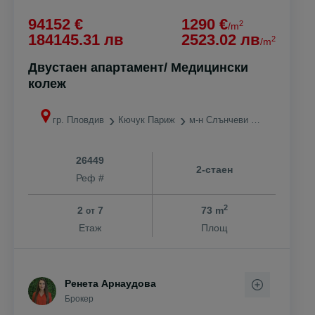
94152 €
1290 €
2
/m
184145.31 лв
2523.02 лв
2
/m
Двустаен апартамент/ Медицински
колеж
гр. Пловдив
Кючук Париж
м-н Слънчеви лъчи
26449
2-стаен
Реф #
2
2
7
73 m
от
Етаж
Площ
Ренета Арнаудова
Брокер