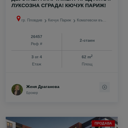
ЛУКСОЗНА СГРАДА! КЮЧУК ПАРИЖ!
гр. Пловдив
Кючук Париж
Коматевски възел
26457
2-стаен
Реф #
2
3
4
62 m
от
Етаж
Площ
Женя Драганова
Брокер
ПРОДАВА