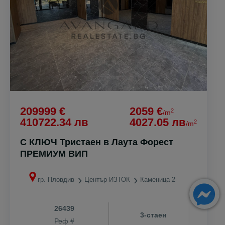
209999 €
2059 €
2
/m
410722.34 лв
4027.05 лв
2
/m
С КЛЮЧ Тристаен в Лаута Форест
ПРЕМИУМ ВИП
гр. Пловдив
Център ИЗТОК
Каменица 2
26439
3-стаен
Реф #