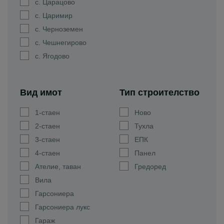
с. Царацово
с. Царимир
с. Черноземен
с. Чешнегирово
с. Ягодово
Вид имот
Тип строителство
1-стаен
Ново
2-стаен
Тухла
3-стаен
ЕПК
4-стаен
Панел
Ателие, таван
Гредоред
Вила
Гарсониера
Гарсониера лукс
Гараж