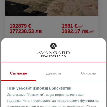
192879 €
1581 €
2
/m
377238.53 лв
3092.17 лв
2
/m
ПРЕД АКТ 16! Тристаен Остромила
гр. Пловдив
Остромила
26475
Съгласие
Детайли
Относно
3-стаен
Реф #
Този уебсайт използва бисквитки
2
3
4
122 m
от
Използваме "бисквитки", за да персонализираме
Етаж
Площ
съдържанието и рекламите, да предоставяме функции на
социалните медии и да анализираме трафика си. Също