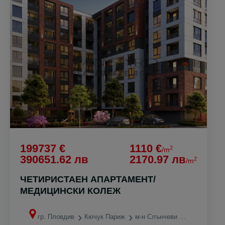
199737 €
1110 €
2
/m
390651.62 лв
2170.97 лв
2
/m
ЧЕТИРИСТАЕН АПАРТАМЕНТ/
МЕДИЦИНСКИ КОЛЕЖ
гр. Пловдив
Кючук Париж
м-н Слънчеви лъчи