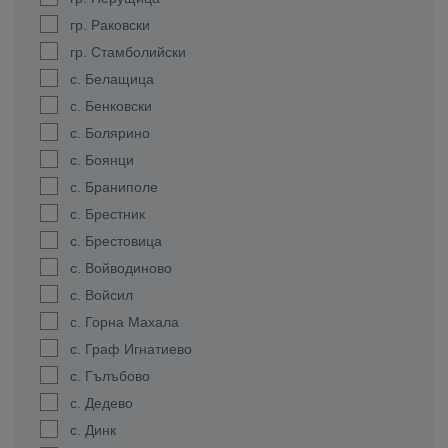
гр. Раковски
гр. Стамболийски
с. Белащица
с. Бенковски
с. Болярино
с. Боянци
с. Браниполе
с. Брестник
с. Брестовица
с. Войводиново
с. Войсил
с. Горна Махала
с. Граф Игнатиево
с. Гълъбово
с. Дедево
с. Динк