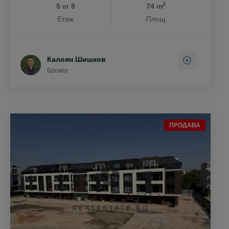
2
5
8
74 m
от
Етаж
Площ
Калоян Шишков
Брокер
ПРОДАВА