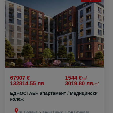
67907 €
1544 €
2
/m
132814.55 лв
3019.80 лв
2
/m
ЕДНОСТАЕН апартамент / Медицински
колеж
гр. Пловдив
Кючук Париж
м-н Слънчеви лъчи