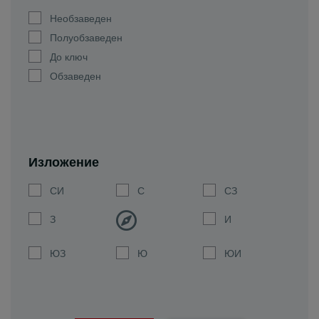
Необзаведен
Полуобзаведен
До ключ
Обзаведен
Изложение
СИ
С
СЗ
З
И
ЮЗ
Ю
ЮИ