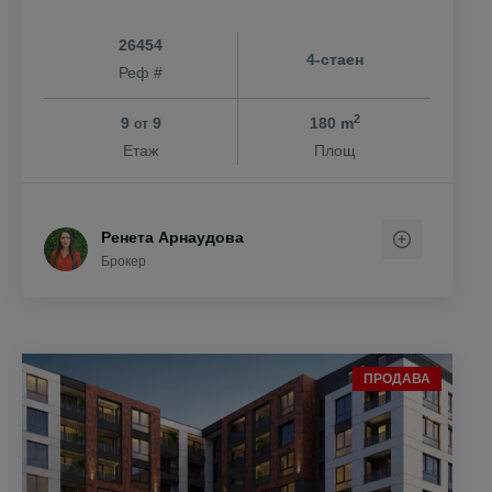
26454
4-стаен
Реф #
2
9
9
180 m
от
Етаж
Площ
Ренета Арнаудова
Брокер
ПРОДАВА