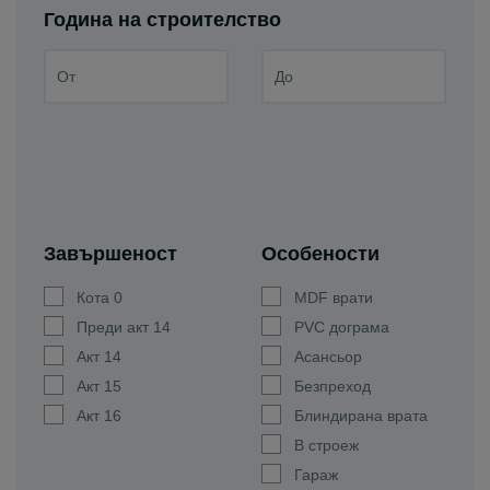
Година на строителство
Завършеност
Особености
Кота 0
MDF врати
Преди акт 14
PVC дограма
Акт 14
Асансьор
Акт 15
Безпреход
Акт 16
Блиндирана врата
В строеж
Гараж