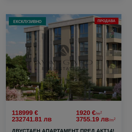
ПРОДАВА
ЕКСКЛУЗИВНО
118999 €
1920 €
2
/m
232741.81 лв
3755.19 лв
2
/m
ДВУСТАЕН АПАРТАМЕНТ ПРЕД АКТ14!