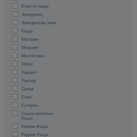
Етаж от къща
Заведение
Земеделска земя
Къща
Магазин
Мезонет
Многостаен
Офис
Парцел
Партер
Склад
Стая
Сутерен
Самостоятелни
Къщи
Калкан Къщи
Редови Къщи