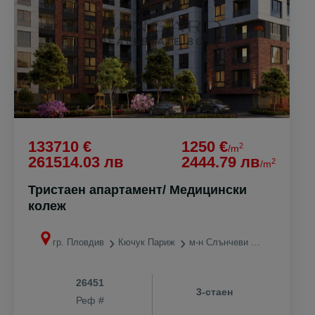
133710 €
1250 €
2
/m
261514.03 лв
2444.79 лв
2
/m
Тристаен апартамент/ Медицински
колеж
гр. Пловдив
Кючук Париж
м-н Слънчеви лъчи
26451
3-стаен
Реф #