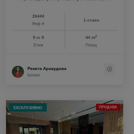
26444
1-стаен
Реф #
2
9
9
44 m
от
Етаж
Площ
Ренета Арнаудова
Брокер
ПРОДАВА
ЕКСКЛУЗИВНО