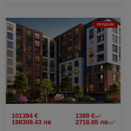
ПРОДАВА
101394 €
1389 €
2
/m
198309.43 лв
2716.65 лв
2
/m