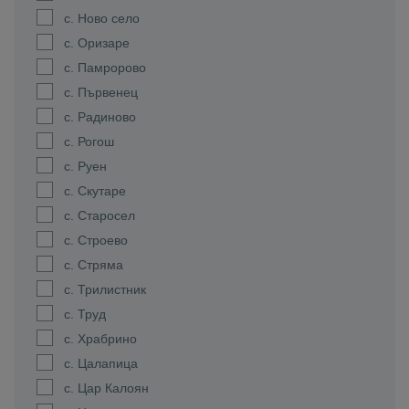
с. Ново село
с. Оризаре
с. Памророво
с. Първенец
с. Радиново
с. Рогош
с. Руен
с. Скутаре
с. Старосел
с. Строево
с. Стряма
с. Трилистник
с. Труд
с. Храбрино
с. Цалапица
с. Цар Калоян