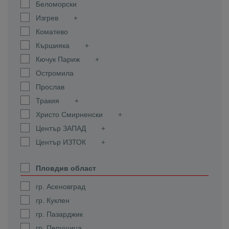
Беломорски
Изгрев
Коматево
Кършияка
Кючук Париж
Остромила
Прослав
Тракия
Христо Смирненски
Център ЗАПАД
Център ИЗТОК
Пловдив област
гр. Асеновград
гр. Куклен
гр. Пазарджик
гр. Перущица