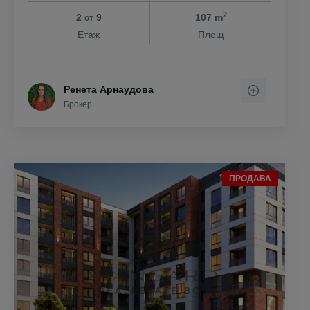
2
2
9
107 m
от
Етаж
Площ
Ренета Арнаудова
Брокер
ПРОДАВА