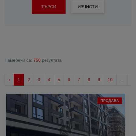
ТЪРСИ
ИЗЧИСТИ
Намерени са:
758
резултата
‹
1
2
3
4
5
6
7
8
9
10
...
3
ПРОДАВА