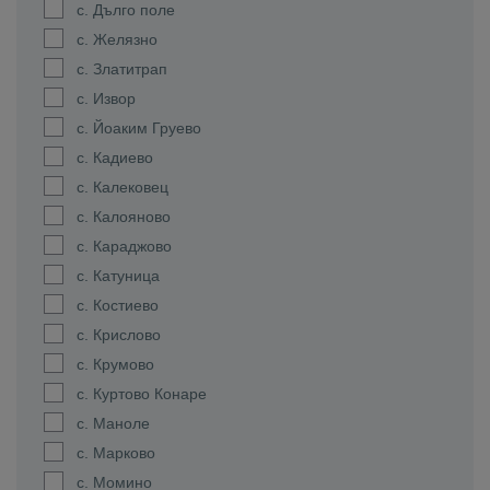
с. Дълго поле
с. Желязно
с. Златитрап
с. Извор
с. Йоаким Груево
с. Кадиево
с. Калековец
с. Калояново
с. Караджово
с. Катуница
с. Костиево
с. Крислово
с. Крумово
с. Куртово Конаре
с. Маноле
с. Марково
с. Момино