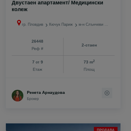
Двустаен апартамент/ Медицински
колеж
гр. Пловдив
Кючук Париж
м-н Слънчеви лъчи
26448
2-стаен
Реф #
2
7
9
73 m
от
Етаж
Площ
Ренета Арнаудова
Брокер
ПРОДАВА