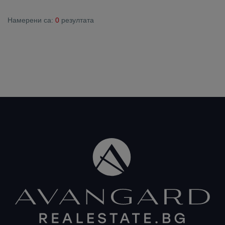
Намерени са:
0
резултата