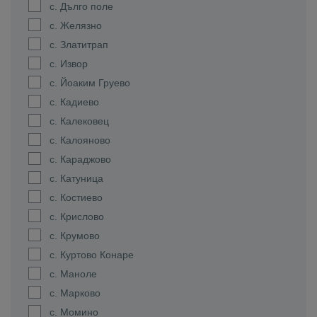
с. Дълго поле
с. Желязно
с. Златитрап
с. Извор
с. Йоаким Груево
с. Кадиево
с. Калековец
с. Калояново
с. Караджово
с. Катуница
с. Костиево
с. Крислово
с. Крумово
с. Куртово Конаре
с. Маноле
с. Марково
с. Момино