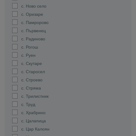
с. Ново село
с. Оризаре
с. Памророво
с. Първенец
с. Радиново
с. Рогош
с. Руен
с. Скутаре
с. Старосел
с. Строево
с. Стряма
с. Трилистник
с. Труд
с. Храбрино
с. Цалапица
с. Цар Калоян