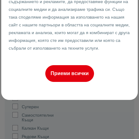
съдържанието и рекламите, да предоставяме функции на
Етаж от къща
социалните медии и да анализираме трафика си. Също
Заведение
така споделяме информация за използването на нашия
Земеделска земя
сайт с нашите партньори в областта на социалните медии,
Къща
рекламата и анализа, които могат да я комбинират с друга
Магазин
информация, която сте им предоставили или която са
събрали от използването на техните услуги.
Мезонет
Многостаен
Офис
Парцел
Приеми всички
Партер
Склад
Стая
Сутерен
Самостоятелни
Къщи
Калкан Къщи
Редови Къщи