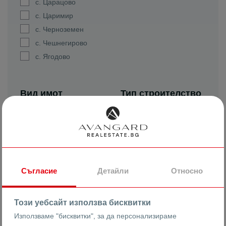
с. Царацово
с. Царимир
с. Черноземен
с. Чешнегирово
с. Ягодово
Вид имот
Тип строителство
1-стаен
Ново
2-стаен
Тухла
3-стаен
ЕПК
4-стаен
Панел
Ателие, таван
Гредоред
Съгласие
Детайли
Относно
Вила
Гарсониера
Този уебсайт използва бисквитки
Гарсониера лукс
Използваме "бисквитки", за да персонализираме
Гараж