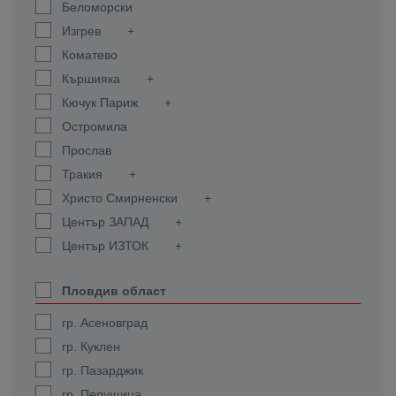
Беломорски
Изгрев
Коматево
Кършияка
Кючук Париж
Остромила
Прослав
Тракия
Христо Смирненски
Център ЗАПАД
Център ИЗТОК
Пловдив област
гр. Асеновград
гр. Куклен
гр. Пазарджик
гр. Перущица