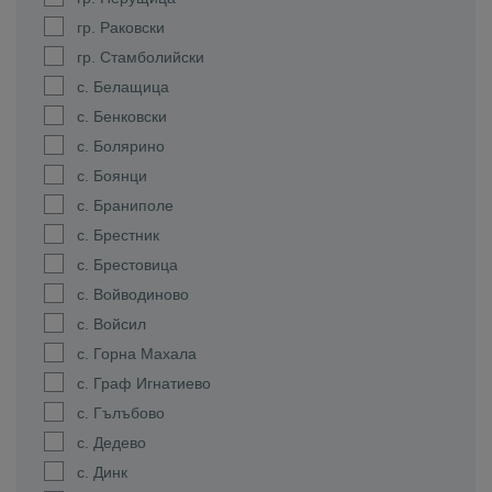
гр. Раковски
гр. Стамболийски
с. Белащица
с. Бенковски
с. Болярино
с. Боянци
с. Браниполе
с. Брестник
с. Брестовица
с. Войводиново
с. Войсил
с. Горна Махала
с. Граф Игнатиево
с. Гълъбово
с. Дедево
с. Динк