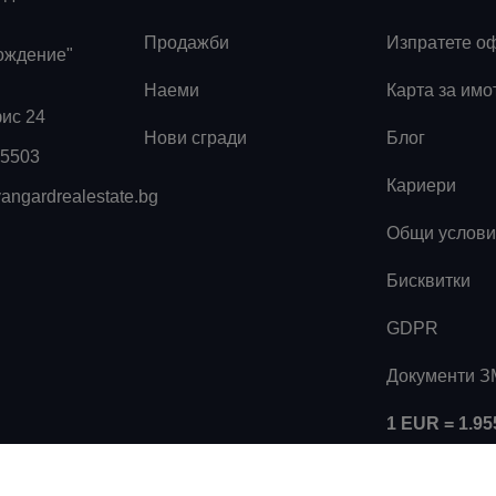
Продажби
Изпратете о
ождение"
Наеми
Карта за имо
фис 24
Нови сгради
Блог
55503
Кариери
angardrealestate.bg
Общи услови
Бисквитки
GDPR
Документи 
1 EUR = 1.9