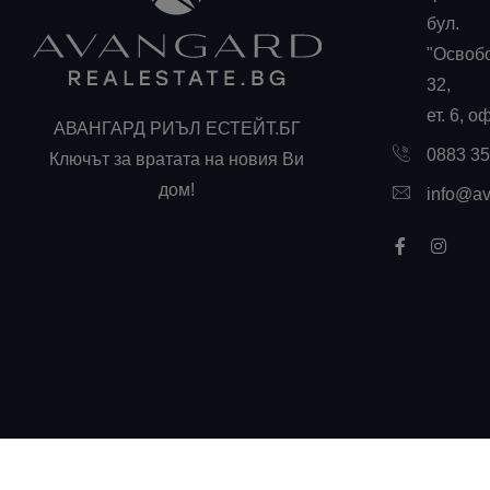
бул.
"Освоб
32,
ет. 6, о
АВАНГАРД РИЪЛ ЕСТЕЙТ.БГ
0883 3
Ключът за вратата на новия Ви
дом!
info@av