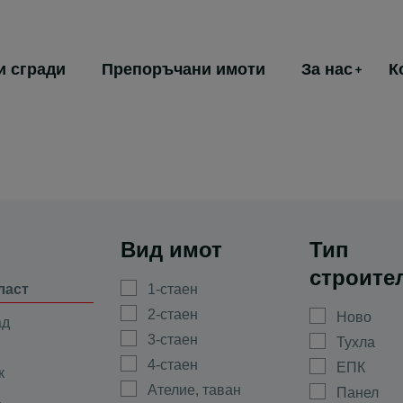
и сгради
Препоръчани имоти
За нас
К
Вид имот
Тип
строите
ласт
1-стаен
2-стаен
Ново
ад
3-стаен
Тухла
4-стаен
ЕПК
к
Ателие, таван
Панел
а