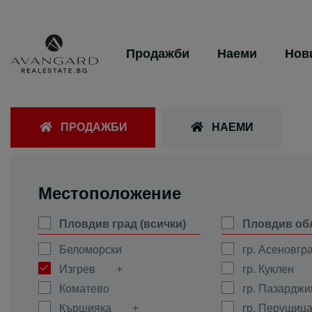
Продажби
Наеми
Нов
ПРОДАЖБИ
НАЕМИ
Местоположение
Пловдив град (всички)
Пловдив об
Беломорски
гр. Асеновгр
Изгрев
гр. Куклен
Коматево
гр. Пазарджи
Кършияка
гр. Перущиц