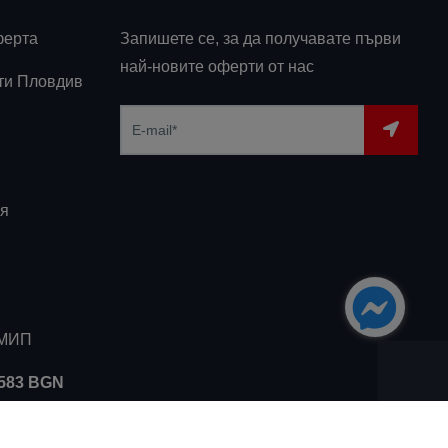
ферта
Запишете се, за да получавате първи
най-новите оферти от нас
ти Пловдив
я
ЗМИП
5583 BGN