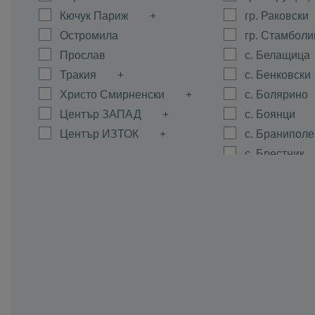
Кючук Париж
гр. Раковски
Остромила
гр. Стамболи
Прослав
с. Белащица
Тракия
с. Бенковски
Христо Смирненски
с. Болярино
Център ЗАПАД
с. Боянци
Център ИЗТОК
с. Браниполе
с. Брестник
с. Брестовиц
с. Войводин
с. Войсил
с. Горна Мах
с. Граф Игна
с. Гълъбово
с. Дедево
с. Динк