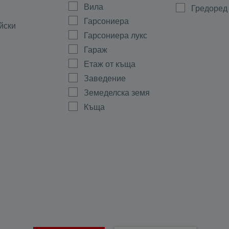
Вила
Гредоред
Гарсониера
йски
Гарсониера лукс
Гараж
Етаж от къща
Заведение
Земеделска земя
Къща
Магазин
а
Мезонет
ово
Многостаен
Офис
ала
Парцел
тиево
Партер
Склад
Стая