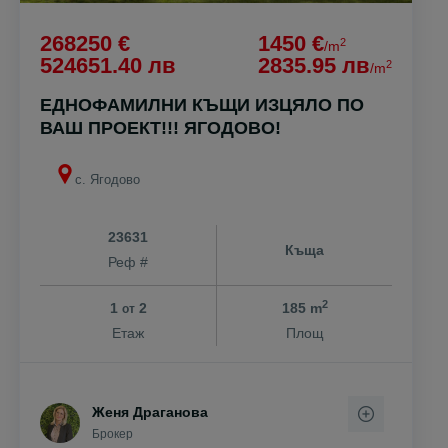
268250 €
1450 €
2
/m
524651.40 лв
2835.95 лв
2
/m
ЕДНОФАМИЛНИ КЪЩИ ИЗЦЯЛО ПО
ВАШ ПРОЕКТ!!! ЯГОДОВО!
с. Ягодово
23631
Къща
Реф #
2
1
2
185 m
от
Етаж
Площ
Женя Драганова
Брокер