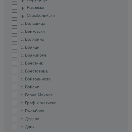
гр. Раковски
гр. Стамболийски
с. Белащица
с. Бенковски
с. Болярино
с. Боянци
с. Браниполе
с. Брестник
с. Брестовица
с. Войводиново
с. Войсил
с. Горна Махала
с. Граф Игнатиево
с. Гълъбово
с. Дедево
с. Динк