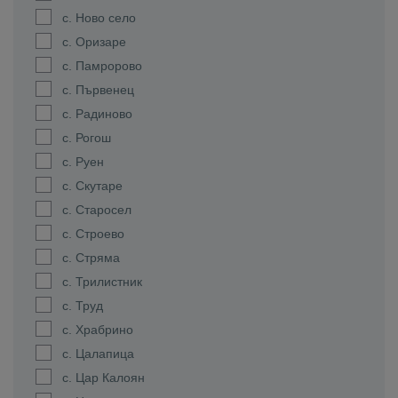
с. Ново село
с. Оризаре
с. Памророво
с. Първенец
с. Радиново
с. Рогош
с. Руен
с. Скутаре
с. Старосел
с. Строево
с. Стряма
с. Трилистник
с. Труд
с. Храбрино
с. Цалапица
с. Цар Калоян