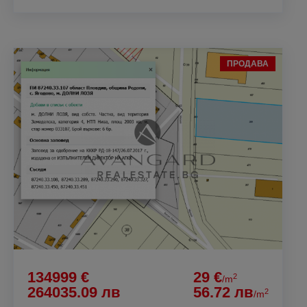
ПРОДАВА
134999 €
29 €
2
/m
264035.09 лв
56.72 лв
2
/m