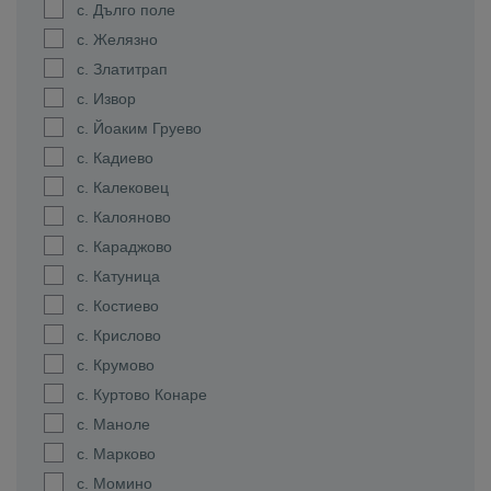
с. Дълго поле
с. Желязно
с. Златитрап
с. Извор
с. Йоаким Груево
с. Кадиево
с. Калековец
с. Калояново
с. Караджово
с. Катуница
с. Костиево
с. Крислово
с. Крумово
с. Куртово Конаре
с. Маноле
с. Марково
с. Момино