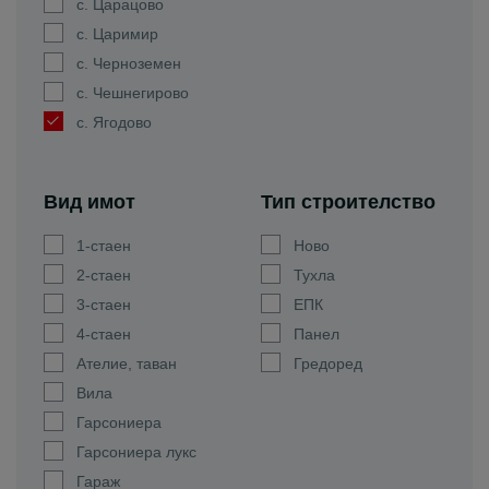
с. Царацово
с. Царимир
с. Черноземен
с. Чешнегирово
с. Ягодово
Вид имот
Тип строителство
1-стаен
Ново
2-стаен
Тухла
3-стаен
ЕПК
4-стаен
Панел
Ателие, таван
Гредоред
Вила
Гарсониера
Гарсониера лукс
Гараж