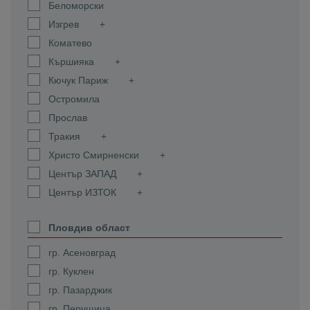
Беломорски
Изгрев
Коматево
Кършияка
Кючук Париж
Остромила
Прослав
Тракия
Христо Смирненски
Център ЗАПАД
Център ИЗТОК
Пловдив област
гр. Асеновград
гр. Куклен
гр. Пазарджик
гр. Перущица