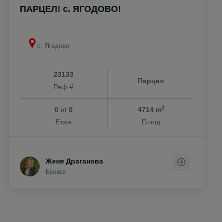
ПАРЦЕЛ! с. ЯГОДОВО!
с. Ягодово
23133
Парцел
Реф #
2
0
0
4714 m
от
Етаж
Площ
Женя Драганова
Брокер