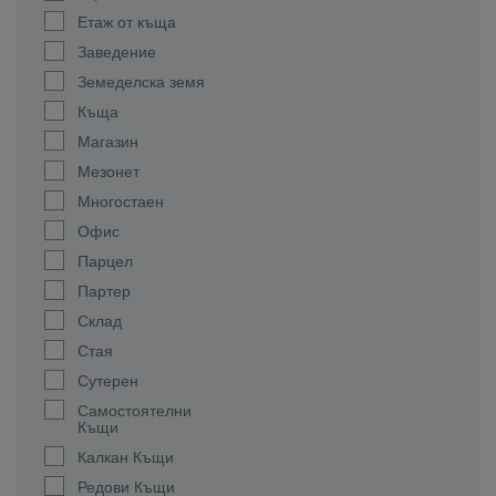
Етаж от къща
Заведение
Земеделска земя
Къща
Магазин
Мезонет
Многостаен
Офис
Парцел
Партер
Склад
Стая
Сутерен
Самостоятелни
Къщи
Калкан Къщи
Редови Къщи