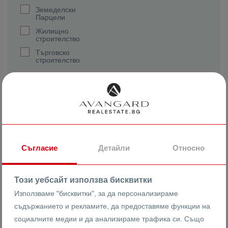
Земеделски
Парцели
Жилищно
строителство
Търговско
строителство
Реф. номер
Съгласие
Детайли
Относно
2
Квадратура (m
)
Този уебсайт използва бисквитки
Използваме "бисквитки", за да персонализираме
съдържанието и рекламите, да предоставяме функции на
Цена
социалните медии и да анализираме трафика си. Също