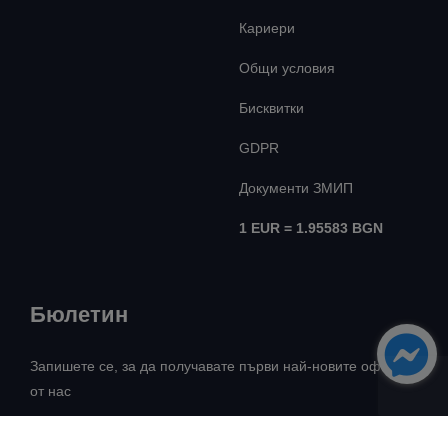
Кариери
Общи условия
Бисквитки
GDPR
Документи ЗМИП
1 EUR = 1.95583 BGN
Бюлетин
Запишете се, за да получавате първи най-новите оферти
от нас