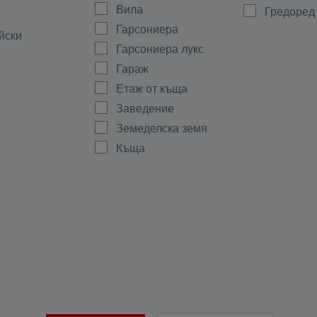
Вила
Гредоред
Гарсониера
йски
Гарсониера лукс
Гараж
Етаж от къща
Заведение
Земеделска земя
Къща
Магазин
а
Мезонет
ово
Многостаен
Офис
ала
Парцел
тиево
Партер
Склад
Стая