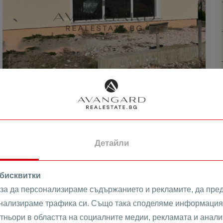
о
286999 € /
1669 €
2
300999 €
/m
561321.25 лв /
3264.28 лв
588702.87
2
лв
/m
САМОСТОЯТЕЛНА КЪЩА!
Детайли
БРАНИПОЛЕ!
с. Браниполе
 бисквитки
к
 за да персонализираме съдържанието и рекламите, да пре
25473
Къща
анализираме трафика си. Също така споделяме информация 
Реф #
тньори в областта на социалните медии, рекламата и анализ