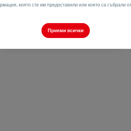
2
1
1
172 m
от
рмация, която сте им предоставили или която са събрали о
н
Етаж
Площ
Женя Драганова
Приеми всички
ен
Брокер
ово