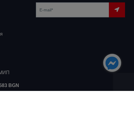
я
ЗМИП
5583 BGN
Разработка:
Intelligent Web Solutions