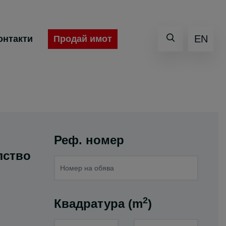
EN
Продай имот
онтакти
Реф. номер
лство
2
Квадратура (m
)