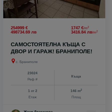
2
254999 €
1747 €
/m
2
498734.69 лв
3416.84 лв
/m
САМОСТОЯТЕЛНА КЪЩА С
ДВОР И ГАРАЖ! БРАНИПОЛЕ!
с. Браниполе
23024
Къща
Реф #
2
1
2
146 m
от
Етаж
Площ
Женя Драганова