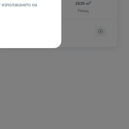
2
1
1
2639 m
от
т използването на
Етаж
Площ
Ренета Арнаудова
Брокер