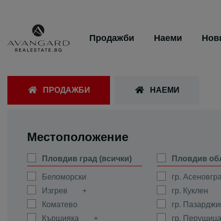
Продажби
Наеми
Нов
ПРОДАЖБИ
НАЕМИ
Местоположение
Пловдив град (всички)
Пловдив об
Беломорски
гр. Асеновгр
Изгрев
гр. Куклен
Коматево
гр. Пазарджи
Кършияка
гр. Перущиц