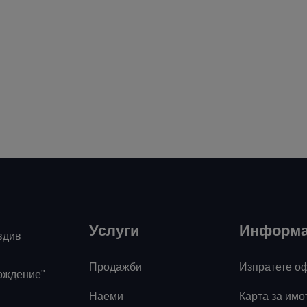
Услуги
Информ
вдив
Продажби
Изпратете о
ождение"
Наеми
Карта за имо