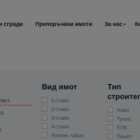
и сгради
Препоръчани имоти
За нас
К
Вид имот
Тип
строите
ласт
1-стаен
2-стаен
Ново
ад
3-стаен
Тухла
4-стаен
ЕПК
к
Ателие, таван
Панел
а