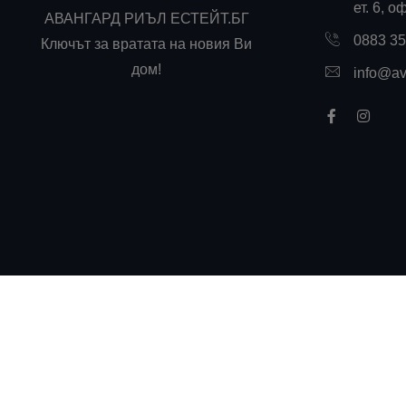
ет. 6, о
АВАНГАРД РИЪЛ ЕСТЕЙТ.БГ
0883 3
Ключът за вратата на новия Ви
дом!
info@av
Всички права запазени! ©
Авангард Риъл Естейт
2026