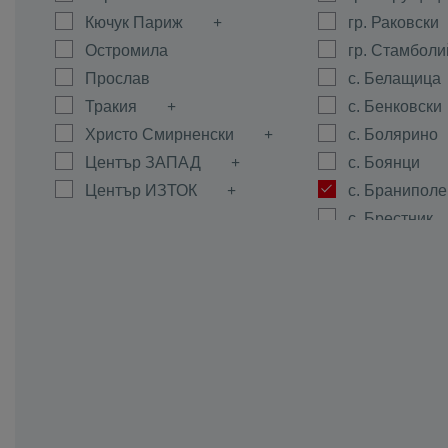
Кючук Париж
гр. Раковски
Остромила
гр. Стамболи
Прослав
с. Белащица
Тракия
с. Бенковски
Христо Смирненски
с. Болярино
Център ЗАПАД
с. Боянци
Център ИЗТОК
с. Браниполе
с. Брестник
с. Брестовиц
с. Войводин
с. Войсил
с. Горна Мах
с. Граф Игна
с. Гълъбово
с. Дедево
с. Динк