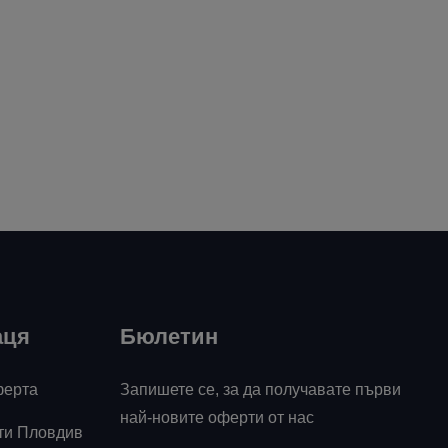
аця
Бюлетин
ферта
Запишете се, за да получавате първи
най-новите оферти от нас
ти Пловдив