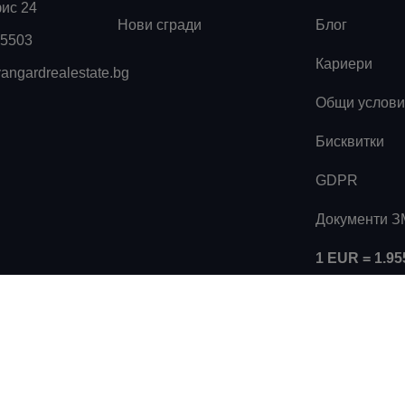
фис 24
Нови сгради
Блог
55503
Кариери
angardrealestate.bg
Общи услови
Бисквитки
GDPR
Документи 
1 EUR = 1.9