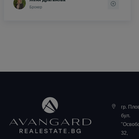
Брокер
гр. Пло
бул.
"Освоб
32,