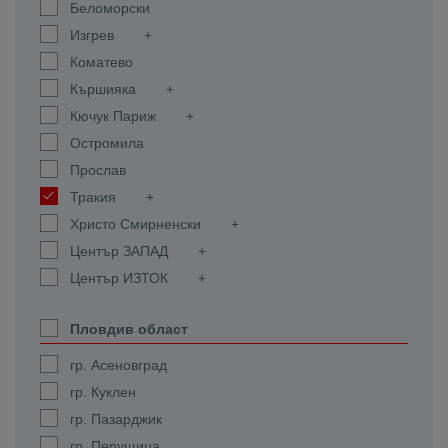
Беломорски
Изгрев
Коматево
Кършияка
Кючук Париж
Остромила
Прослав
Тракия
Христо Смирненски
Център ЗАПАД
Център ИЗТОК
Пловдив област
гр. Асеновград
гр. Куклен
гр. Пазарджик
гр. Перущица