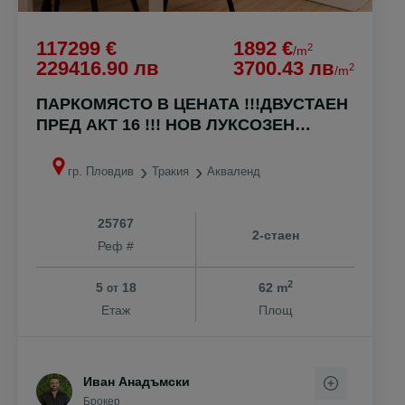
117299 €
1892 €
2
/m
229416.90 лв
3700.43 лв
2
/m
ПАРКОМЯСТО В ЦЕНАТА !!!ДВУСТАЕН
ПРЕД АКТ 16 !!! НОВ ЛУКСОЗЕН
КОМПЛЕКС !!!
гр. Пловдив
Тракия
Акваленд
25767
2-стаен
Реф #
2
5
18
62 m
от
Етаж
Площ
Иван Анадъмски
Брокер