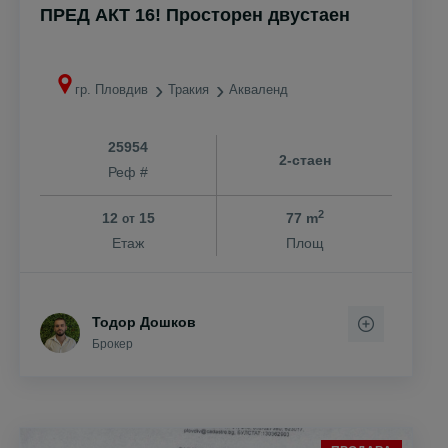
ПРЕД АКТ 16! Просторен двустаен
гр. Пловдив
Тракия
Акваленд
25954
2-стаен
Реф #
2
12
15
77 m
от
Етаж
Площ
Тодор Дошков
Брокер