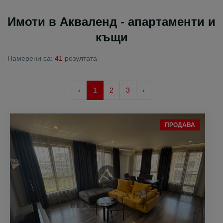
Имоти в Акваленд - апартаменти и
къщи
Намерени са:
41
резултата
‹
1
2
3
›
ПРОДАВА