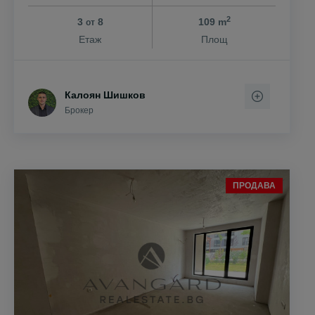
2
3
8
109 m
от
Етаж
Площ
Калоян Шишков
Брокер
ПРОДАВА