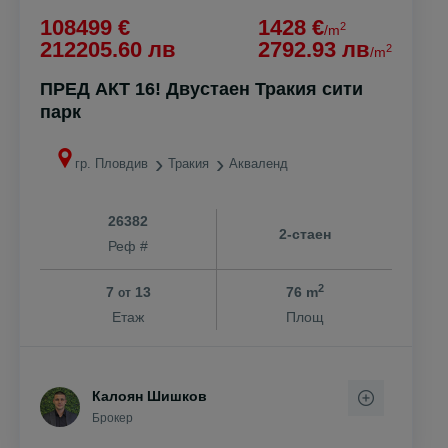
108499 €
1428 €
2
/m
212205.60 лв
2792.93 лв
2
/m
ПРЕД АКТ 16! Двустаен Тракия сити
парк
гр. Пловдив
Тракия
Акваленд
26382
2-стаен
Реф #
2
7
13
76 m
от
Етаж
Площ
Калоян Шишков
Брокер