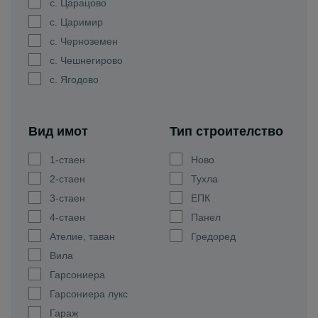
с. Царацово
с. Царимир
с. Черноземен
с. Чешнегирово
с. Ягодово
Вид имот
Тип строителство
1-стаен
Ново
2-стаен
Тухла
3-стаен
ЕПК
4-стаен
Панел
Ателие, таван
Гредоред
Вила
Гарсониера
Гарсониера лукс
Гараж