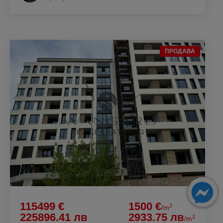
ПРОДАВА
115499 €
1500 €
2
/m
225896.41 лв
2933.75 лв
2
/m