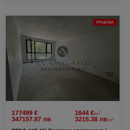
ПРОДАВА
177499 €
1644 €
2
/m
347157.87 лв
3215.38 лв
2
/m