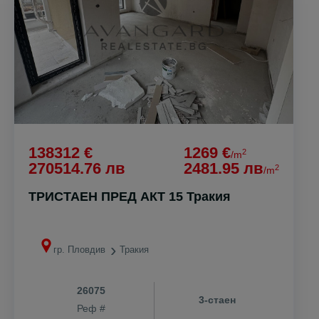
138312 €
1269 €
2
/m
270514.76 лв
2481.95 лв
2
/m
ТРИСТАЕН ПРЕД АКТ 15 Тракия
гр. Пловдив
Тракия
26075
3-стаен
Реф #