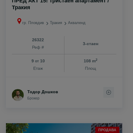
ПРЕД АКТ 15! Тристаен апартамент /
Тракия
гр. Пловдив
Тракия
Акваленд
26322
3-стаен
Реф #
2
9
10
108 m
от
Етаж
Площ
Тодор Дошков
Брокер
ПРОДАВА