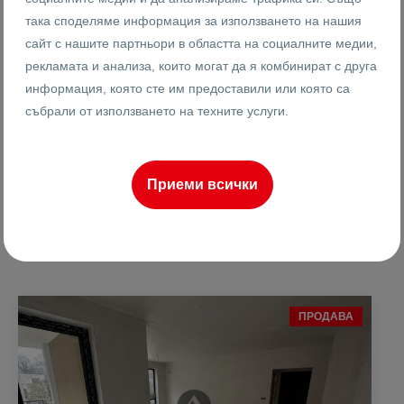
така споделяме информация за използването на нашия
26214
сайт с нашите партньори в областта на социалните медии,
2-стаен
Реф #
рекламата и анализа, които могат да я комбинират с друга
информация, която сте им предоставили или която са
2
12
15
76 m
от
събрали от използването на техните услуги.
Етаж
Площ
Приеми всички
Женя Драганова
Брокер
ПРОДАВА