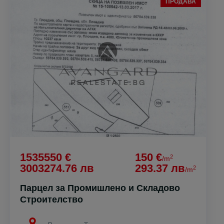
ПРОДАВА
1535550 €
150 €
2
/m
3003274.76 лв
293.37 лв
2
/m
Парцел за Промишлено и Складово
Строителство