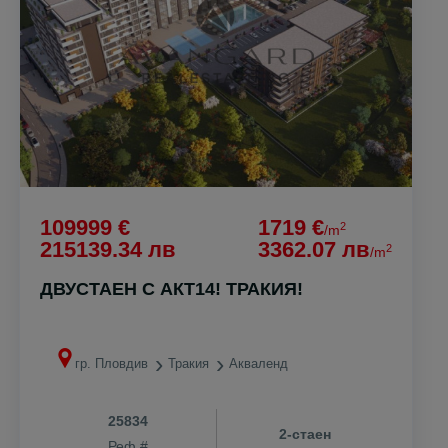
109999 €
1719 €
2
/m
215139.34 лв
3362.07 лв
2
/m
ДВУСТАЕН С АКТ14! ТРАКИЯ!
гр. Пловдив
Тракия
Акваленд
25834
2-стаен
Реф #