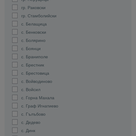
гр. Раковски
гр. Стамболийски
с. Белащица
с. Бенковски
с. Болярино
с. Боянци
с. Браниполе
с. Брестник
с. Брестовица
с. Войводиново
с. Войсил
с. Горна Махала
с. Граф Игнатиево
с. Гълъбово
с. Дедево
с. Динк