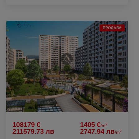
ПРОДАВА
108179 €
1405 €
2
/m
211579.73 лв
2747.94 лв
2
/m