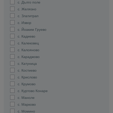
с. Дълго поле
с. Желязно
с. Златитрап
с. Извор
с. Йоаким Груево
с. Кадиево
с. Калековец
с. Калояново
с. Караджово
с. Катуница
с. Костиево
с. Крислово
с. Крумово
с. Куртово Конаре
с. Маноле
с. Марково
с. Момино