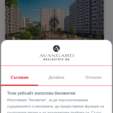
106680 €
1404 €
2
/m
Съгласие
Детайли
Относно
208647.94 лв
2745.99 лв
2
/m
ДВУСТАЕН С АКТ15! ТРАКИЯ!
Този уебсайт използва бисквитки
Използваме "бисквитки", за да персонализираме
съдържанието и рекламите, да предоставяме функции на
гр. Пловдив
Тракия
Акваленд
социалните медии и да анализираме трафика си. Също