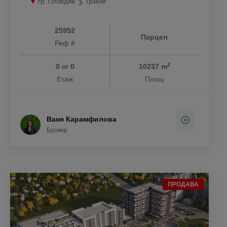
гр. Пловдив
Тракия
25952
Парцел
Реф #
2
0
0
10237 m
от
Етаж
Площ
Ваня Карамфилова
Брокер
ПРОДАВА