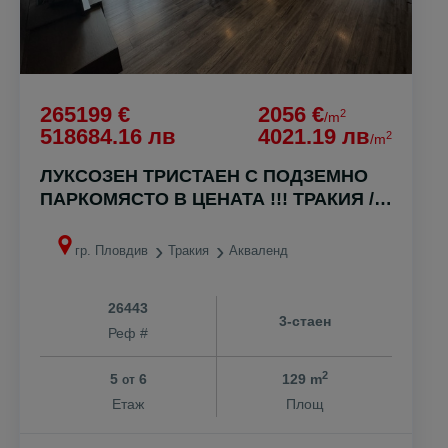
265199 €
2056 €
2
/m
518684.16 лв
4021.19 лв
2
/m
ЛУКСОЗЕН ТРИСТАЕН С ПОДЗЕМНО
ПАРКОМЯСТО В ЦЕНАТА !!! ТРАКИЯ /
АКВАЛЕНД !!!
гр. Пловдив
Тракия
Акваленд
26443
3-стаен
Реф #
2
5
6
129 m
от
Етаж
Площ