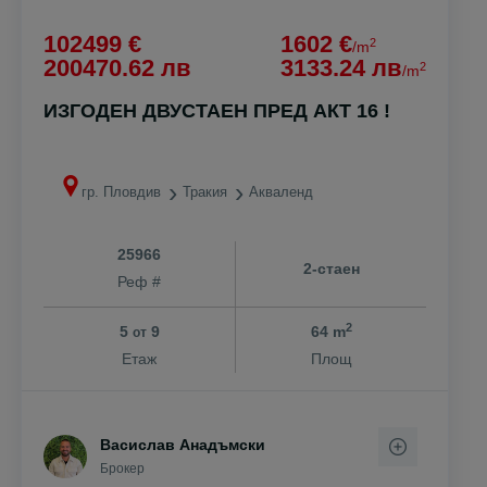
102499 €
1602 €
2
/m
200470.62 лв
3133.24 лв
2
/m
ИЗГОДЕН ДВУСТАЕН ПРЕД АКТ 16 !
гр. Пловдив
Тракия
Акваленд
25966
2-стаен
Реф #
2
5
9
64 m
от
Етаж
Площ
Васислав Анадъмски
Брокер