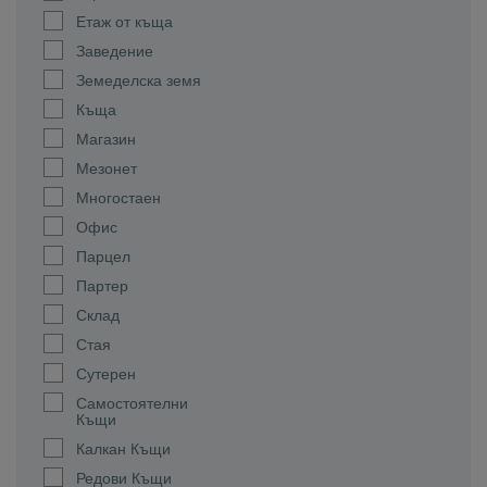
Етаж от къща
Заведение
Земеделска земя
Къща
Магазин
Мезонет
Многостаен
Офис
Парцел
Партер
Склад
Стая
Сутерен
Самостоятелни
Къщи
Калкан Къщи
Редови Къщи