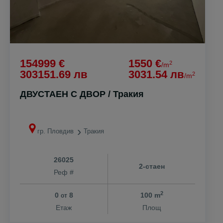
154999 €
1550 €
2
/m
303151.69 лв
3031.54 лв
2
/m
ДВУСТАЕН С ДВОР / Тракия
гр. Пловдив
Тракия
26025
2-стаен
Реф #
2
0
8
100 m
от
Етаж
Площ