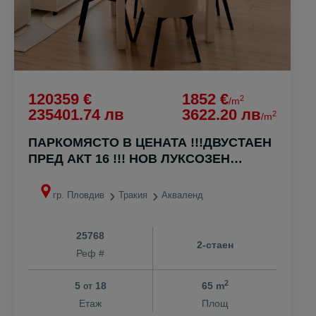
120359 €
1852 €
2
/m
235401.74 лв
3622.20 лв
2
/m
ПАРКОМЯСТО В ЦЕНАТА !!!ДВУСТАЕН
ПРЕД АКТ 16 !!! НОВ ЛУКСОЗЕН
КОМПЛЕКС !!!
гр. Пловдив
Тракия
Акваленд
25768
2-стаен
Реф #
2
5
18
65 m
от
Етаж
Площ