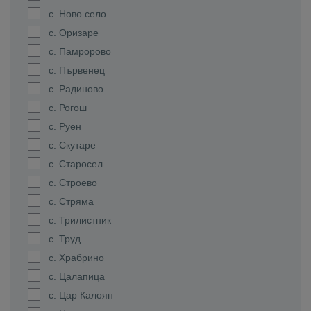
с. Ново село
с. Оризаре
с. Памророво
с. Първенец
с. Радиново
с. Рогош
с. Руен
с. Скутаре
с. Старосел
с. Строево
с. Стряма
с. Трилистник
с. Труд
с. Храбрино
с. Цалапица
с. Цар Калоян