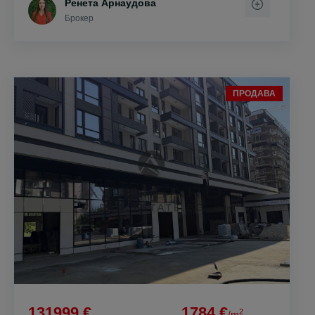
Ренета Арнаудова
Брокер
ПРОДАВА
131999 €
1784 €
2
/m