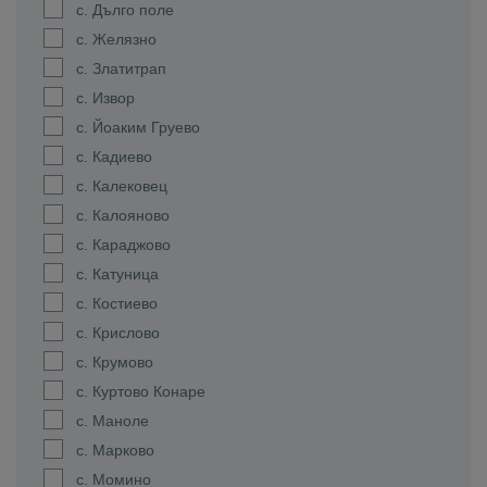
с. Дълго поле
с. Желязно
с. Златитрап
с. Извор
с. Йоаким Груево
с. Кадиево
с. Калековец
с. Калояново
с. Караджово
с. Катуница
с. Костиево
с. Крислово
с. Крумово
с. Куртово Конаре
с. Маноле
с. Марково
с. Момино