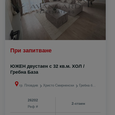
При запитване
ЮЖЕН двустаен с 32 кв.м. ХОЛ /
Гребна База
гр. Пловдив
Христо Смирненски
Гребна база
26202
2-стаен
Реф #