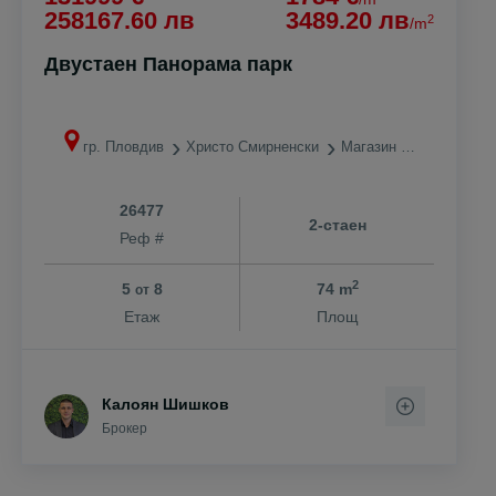
258167.60 лв
3489.20 лв
2
/m
Двустаен Панорама парк
гр. Пловдив
Христо Смирненски
Магазин ЛИДЛ
26477
2-стаен
Реф #
2
5
8
74 m
от
Етаж
Площ
Калоян Шишков
Брокер