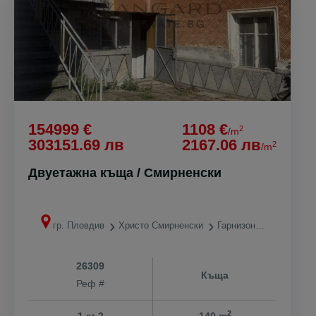
154999 €
1108 €
2
/m
303151.69 лв
2167.06 лв
2
/m
Двуетажна къща / Смирненски
гр. Пловдив
Христо Смирненски
Гарнизонна фурна
26309
Къща
Реф #
2