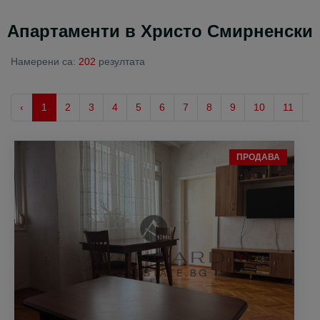
Апартаменти в Христо Смирненски
Намерени са:
202
резултата
‹
1
2
3
4
5
6
7
8
9
10
11
›
ПРОДАВА