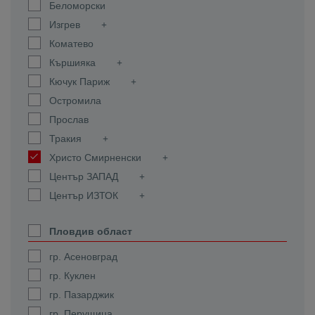
Беломорски
Изгрев
Коматево
Кършияка
Кючук Париж
Остромила
Прослав
Тракия
Христо Смирненски
Център ЗАПАД
Център ИЗТОК
Пловдив област
гр. Асеновград
гр. Куклен
гр. Пазарджик
гр. Перущица