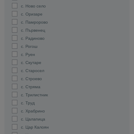
с. Ново село
с. Оризаре
с. Памророво
с. Първенец
с. Радиново
с. Рогош
с. Руен
с. Скутаре
с. Старосел
с. Строево
с. Стряма
с. Трилистник
с. Труд
с. Храбрино
с. Цалапица
с. Цар Калоян