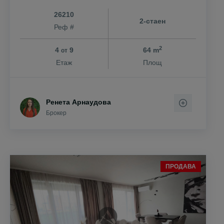
26210
2-стаен
Реф #
2
4
9
64 m
от
Етаж
Площ
Ренета Арнаудова
Брокер
ПРОДАВА