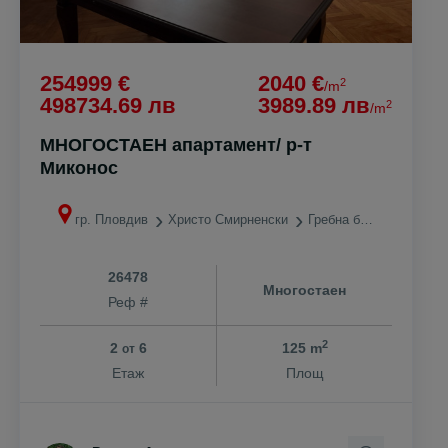
254999 €
2040 €
2
/m
498734.69 лв
3989.89 лв
2
/m
МНОГОСТАЕН апартамент/ р-т
Миконос
гр. Пловдив
Христо Смирненски
Гребна база
26478
Многостаен
Реф #
2
2
6
125 m
от
Етаж
Площ