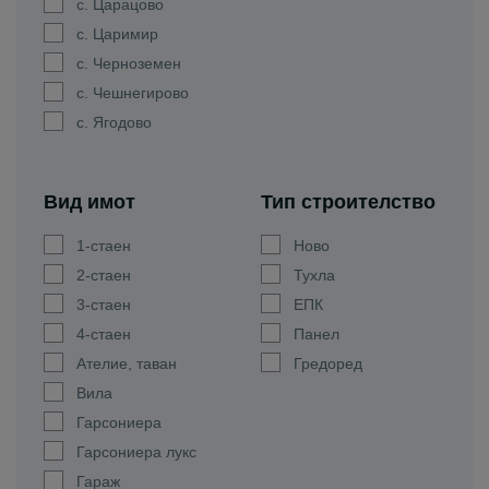
с. Царацово
с. Царимир
с. Черноземен
с. Чешнегирово
с. Ягодово
Вид имот
Тип строителство
1-стаен
Ново
2-стаен
Тухла
3-стаен
ЕПК
4-стаен
Панел
Ателие, таван
Гредоред
Вила
Гарсониера
Гарсониера лукс
Гараж