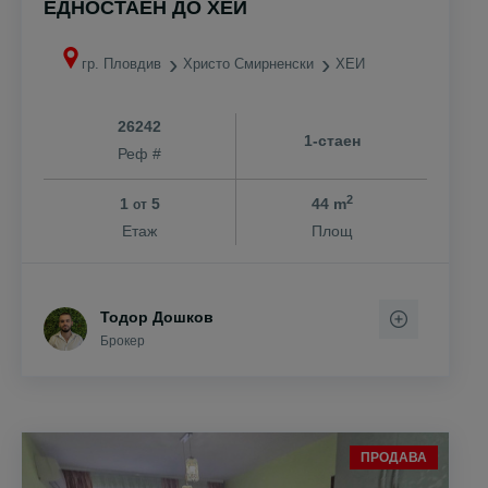
ЕДНОСТАЕН ДО ХЕИ
гр. Пловдив
Христо Смирненски
ХЕИ
26242
1-стаен
Реф #
2
1
5
44 m
от
Етаж
Площ
Тодор Дошков
Брокер
ПРОДАВА