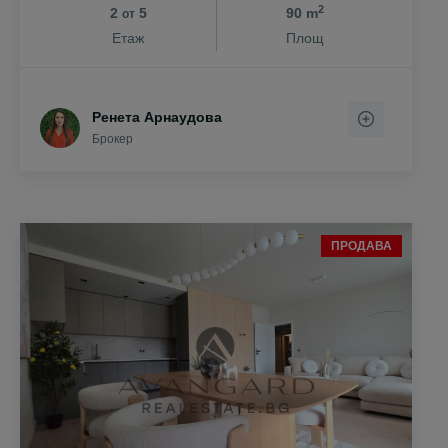
2
2
5
90 m
от
Етаж
Площ
Ренета Арнаудова
Брокер
ПРОДАВА