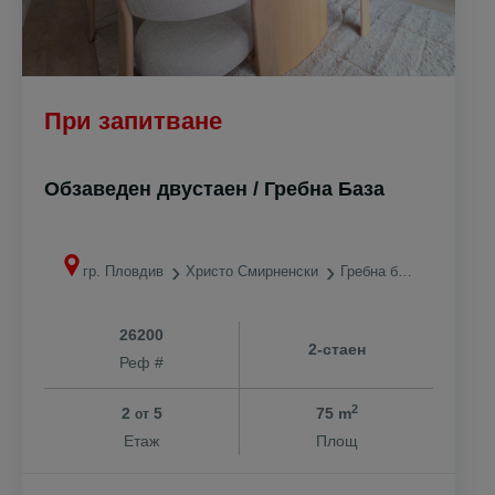
При запитване
Обзаведен двустаен / Гребна База
гр. Пловдив
Христо Смирненски
Гребна база
26200
2-стаен
Реф #
2
2
5
75 m
от
Етаж
Площ