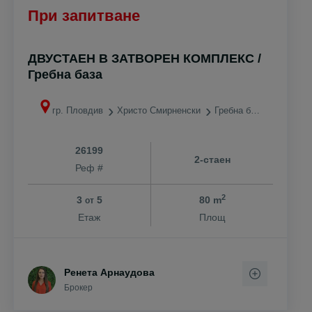
При запитване
ДВУСТАЕН В ЗАТВОРЕН КОМПЛЕКС /
Гребна база
гр. Пловдив
Христо Смирненски
Гребна база
26199
2-стаен
Реф #
2
3
5
80 m
от
Етаж
Площ
Ренета Арнаудова
Брокер