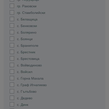
гр. Раковски
гр. Стамболийски
с. Белащица
с. Бенковски
с. Болярино
с. Боянци
с. Браниполе
с. Брестник
с. Брестовица
с. Войводиново
с. Войсил
с. Горна Махала
с. Граф Игнатиево
с. Гълъбово
с. Дедево
с. Динк