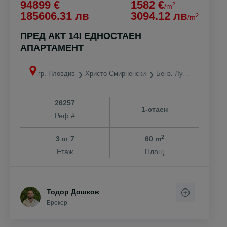
94899 €
1582 €
2
/m
185606.31 лв
3094.12 лв
2
/m
ПРЕД АКТ 14! ЕДНОСТАЕН
АПАРТАМЕНТ
гр. Пловдив
Христо Смирненски
Бенз. Лукойл
26257
1-стаен
Реф #
2
3
7
60 m
от
Етаж
Площ
Тодор Дошков
Брокер