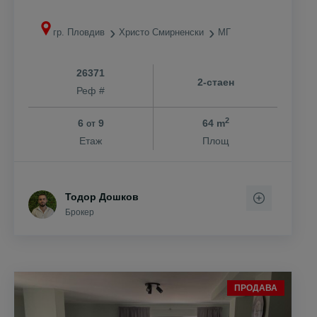
гр. Пловдив
Христо Смирненски
МГ
26371
2-стаен
Реф #
2
6
9
64 m
от
Етаж
Площ
Тодор Дошков
Брокер
ПРОДАВА