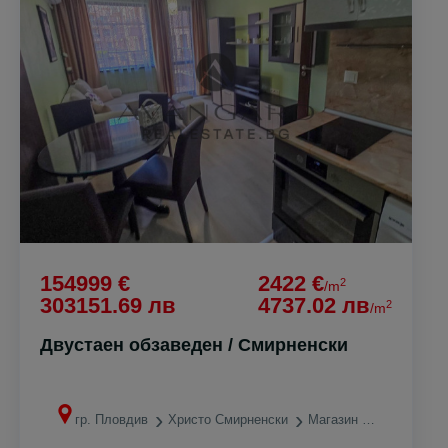
154999 €
2422 €
2
/m
303151.69 лв
4737.02 лв
2
/m
Двустаен обзаведен / Смирненски
гр. Пловдив
Христо Смирненски
Магазин ЛИДЛ