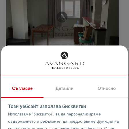
122399 €
2040 €
2
/m
239391.64 лв
3989.89 лв
2
/m
Съгласие
Детайли
Относно
ДВУСТАЕН АПАРТАМЕНТ/ ПЪЛМЕД
Този уебсайт използва бисквитки
Използваме "бисквитки", за да персонализираме
гр. Пловдив
Христо Смирненски
съдържанието и рекламите, да предоставяме функции на
социалните медии и да анализираме трафика си. Също