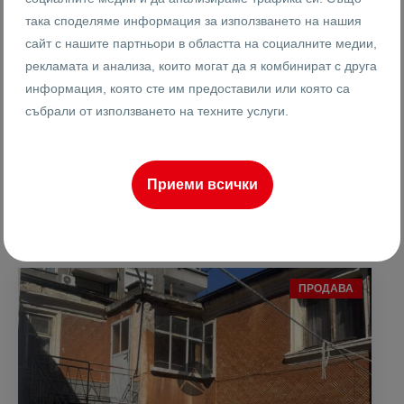
26370
така споделяме информация за използването на нашия
2-стаен
Реф #
сайт с нашите партньори в областта на социалните медии,
рекламата и анализа, които могат да я комбинират с друга
2
6
6
60 m
от
информация, която сте им предоставили или която са
Етаж
Площ
събрали от използването на техните услуги.
Ренета Арнаудова
Приеми всички
Брокер
ПРОДАВА