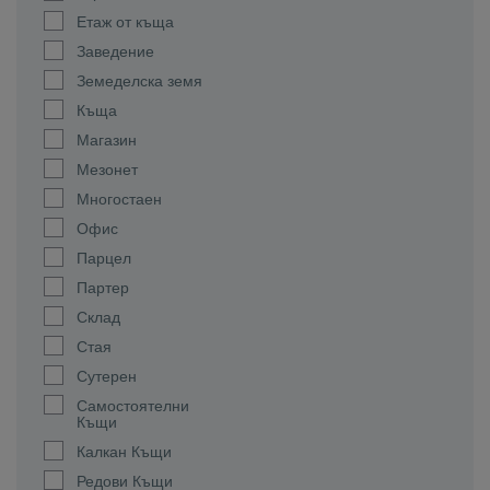
Етаж от къща
Заведение
Земеделска земя
Къща
Магазин
Мезонет
Многостаен
Офис
Парцел
Партер
Склад
Стая
Сутерен
Самостоятелни
Къщи
Калкан Къщи
Редови Къщи