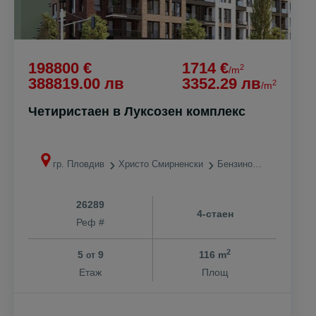
198800 €
1714 €
2
/m
388819.00 лв
3352.29 лв
2
/m
Четиристаен в Луксозен комплекс
гр. Пловдив
Христо Смирненски
Бензиностанция ЕКО
26289
4-стаен
Реф #
2
5
9
116 m
от
Етаж
Площ