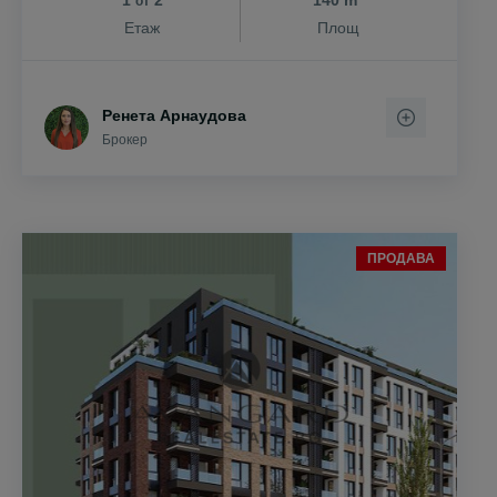
1
2
140 m
от
Етаж
Площ
Ренета Арнаудова
Брокер
ПРОДАВА