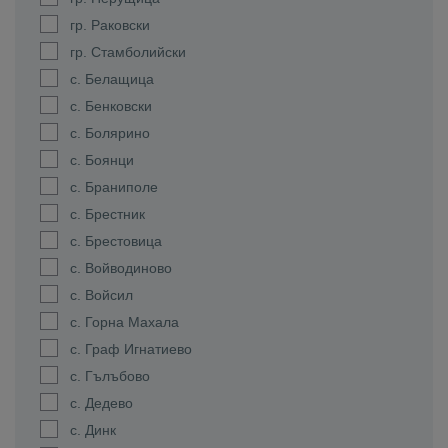
гр. Раковски
гр. Стамболийски
с. Белащица
с. Бенковски
с. Болярино
с. Боянци
с. Браниполе
с. Брестник
с. Брестовица
с. Войводиново
с. Войсил
с. Горна Махала
с. Граф Игнатиево
с. Гълъбово
с. Дедево
с. Динк