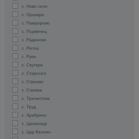
с. Ново село
с. Оризаре
с. Памророво
с. Първенец
с. Радиново
с. Рогош
с. Руен
с. Скутаре
с. Старосел
с. Строево
с. Стряма
с. Трилистник
с. Труд
с. Храбрино
с. Цалапица
с. Цар Калоян