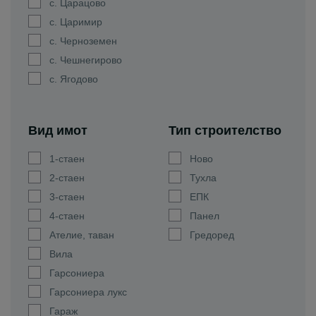
с. Царацово
с. Царимир
с. Черноземен
с. Чешнегирово
с. Ягодово
Вид имот
Тип строителство
1-стаен
Ново
2-стаен
Тухла
3-стаен
ЕПК
4-стаен
Панел
Ателие, таван
Гредоред
Вила
Гарсониера
Гарсониера лукс
Гараж