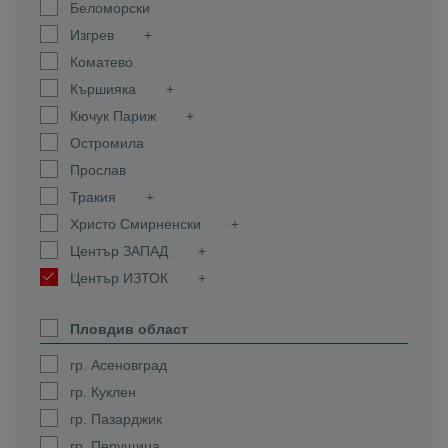
Беломорски
Изгрев
Коматево
Кършияка
Кючук Париж
Остромила
Прослав
Тракия
Христо Смирненски
Център ЗАПАД
Център ИЗТОК
Пловдив област
гр. Асеновград
гр. Куклен
гр. Пазарджик
гр. Перущица