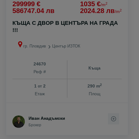
299999 €
1035 €
2
/m
586747.04 лв
2024.28 лв
2
/m
КЪЩА С ДВОР В ЦЕНТЪРА НА ГРАДА
!!!
гр. Пловдив
Център ИЗТОК
24670
Къща
Реф #
2
1
2
290 m
от
Етаж
Площ
Иван Анадъмски
Брокер