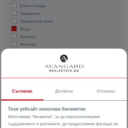
Етаж от къща
Заведение
Земеделска земя
Къща
Магазин
Мезонет
Многостаен
Офис
Парцел
Партер
Склад
Стая
Съгласие
Детайли
Относно
Сутерен
Самостоятелни
Този уебсайт използва бисквитки
Къщи
Използваме "бисквитки", за да персонализираме
Калкан Къщи
съдържанието и рекламите, да предоставяме функции на
Редови Къщи