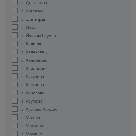
с. Дълго поле
с. Желязно
с. Златитрап
с. Извор
с. Йоаким Груево
с. Кадиево
с. Калековец
с. Калояново
с. Караджово
с. Катуница
с. Костиево
с. Крислово
с. Крумово
с. Куртово Конаре
с. Маноле
с. Марково
с. Момино